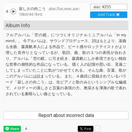
寂しさの向こう
alac,flac,wav,aac:
4
16bit/44.1kHz
Add Track
Album Info
フルアルバム「空の鏡」につづくオリジナルミニアルバム「In my
mind」。 今アルバムは、サウンドプロデュース、詞はもとより、楽曲
も全曲、森真帆本人による作品で、ビート感やロックテイストがより
増した音作りとなっているが、歌詞、曲、歌の３つの表現が合わさ
り、アルバム「空の鏡」に引き続き、森真帆にしか表現できない独自
な世界の個性的な作品になっている。 聴く人の記憶や思い出、見過ご
してしまっていたことに気がつかせてくれる。 そんな曲、言葉、歌が
このアルバムには詰まっている。 また、４曲目に収録されているバラ
ード「寂しさの向こう」は、生ピアノと歌のみというシンプルな編成
で、メロディーの美しさと言葉の表現の力、奥深さを渾身の歌で表わ
されている素晴らしい曲となっている。
Report about incorrect data
Post
-