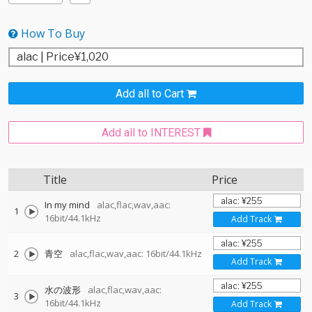
How To Buy
Add all to Cart
Add all to INTEREST
Title
Price
In my mind
alac,flac,wav,aac:
1
16bit/44.1kHz
Add Track
2
青空
alac,flac,wav,aac: 16bit/44.1kHz
Add Track
水の波形
alac,flac,wav,aac:
3
16bit/44.1kHz
Add Track