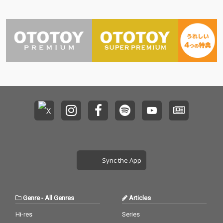
Sync the App
Genre
-
All Genres
Articles
Hi-res
Series