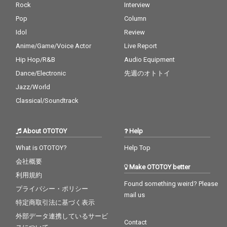
Rock
Interview
Pop
Column
Idol
Review
Anime/Game/Voice Actor
Live Report
Hip Hop/R&B
Audio Equipment
Dance/Electronic
先週のオトトイ
Jazz/World
Classical/Soundtrack
About OTOTOY
Help
What is OTOTOY?
Help Top
会社概要
Make OTOTOY better
利用規約
Found something weird? Please
プライバシー・ポリシー
mail us
特定商取引法に基づく表示
外部データ連携しているサービ
Contact