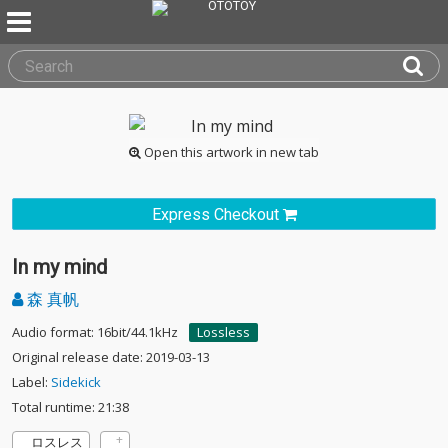
Open this artwork in new tab
Express Checkout
In my mind
森 真帆
Audio format: 16bit/44.1kHz
Lossless
Original release date: 2019-03-13
Label:
Sidekick
Total runtime: 21:38
ロスレス