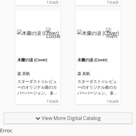
1 track
1 track
しさを感じるサウンド
しさを感じるサウンド
になっている。 こだわ
になっている。 こだわ
っている歌詞の表現は
っている歌詞の表現は
ポップサウンドにも生
ポップサウンドにも生
かされている。
かされている。
木蘭の涙 (Cover)
木蘭の涙 (Cover)
森 真帆
森 真帆
スターダスト☆レビュ
スターダスト☆レビュ
ーのオリジナル曲のカ
ーのオリジナル曲のカ
バーバージョン。 多く
バーバージョン。 多く
のアーティストにアコ
のアーティストにアコ
1 track
1 track
スティックサウンドで
スティックサウンドで
カバーされているが、
カバーされているが、
この曲は、森真帆なら
この曲は、森真帆なら
View More Digital Catalog
ではの色彩ある独自の
ではの色彩ある独自の
世界を表現している。
世界を表現している。
Error.