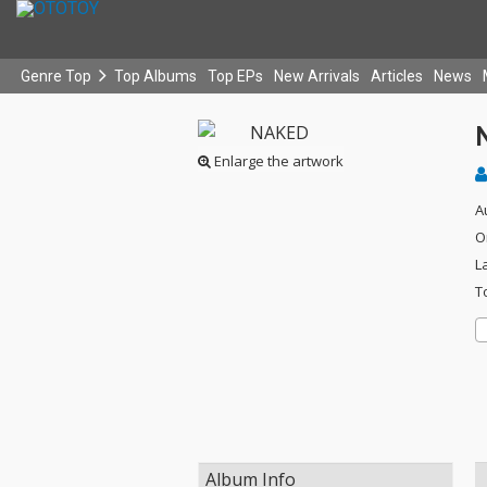
Genre Top
Top Albums
Top EPs
New Arrivals
Articles
News
Enlarge the artwork
A
O
L
T
Album Info