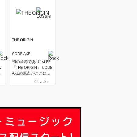
THE ORIGIN
CODE AXE
ミ
初の音源であり1st EP
も
「THE ORIGIN」 CODE
を
AXEの原点がここにあ
る。
6 tracks