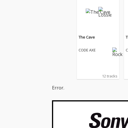
The Cave
T
CODE AXE
C
12 tracks
Error.