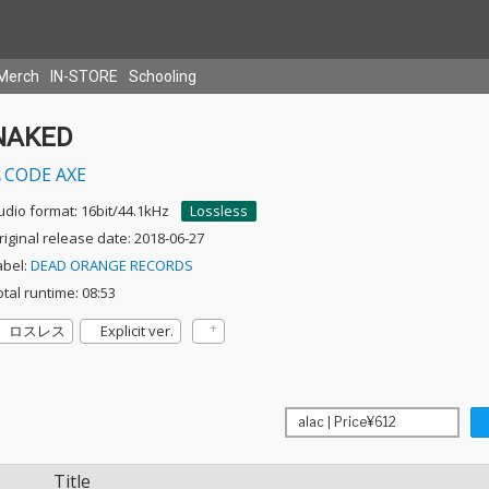
Merch
IN-STORE
Schooling
NAKED
CODE AXE
udio format: 16bit/44.1kHz
Lossless
riginal release date: 2018-06-27
abel:
DEAD ORANGE RECORDS
otal runtime: 08:53
ロスレス
Explicit ver.
Title