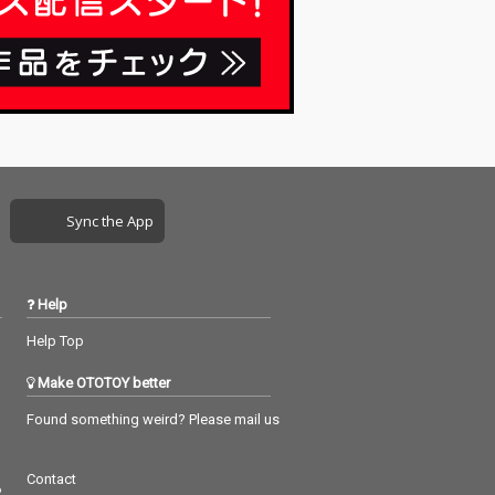
Sync the App
Help
Help Top
Make OTOTOY better
Found something weird? Please mail us
Contact
つ