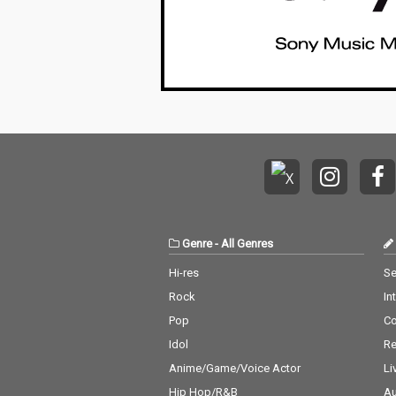
Genre
-
All Genres
Hi-res
Se
Rock
In
Pop
C
Idol
Re
Anime/Game/Voice Actor
Li
Hip Hop/R&B
Au