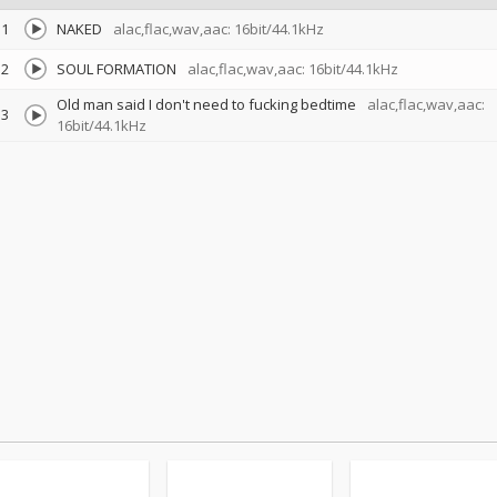
1
NAKED
alac,flac,wav,aac: 16bit/44.1kHz
2
SOUL FORMATION
alac,flac,wav,aac: 16bit/44.1kHz
Old man said I don't need to fucking bedtime
alac,flac,wav,aac:
3
16bit/44.1kHz