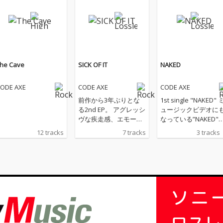
he Cave
SICK OF IT
NAKED
ODE AXE
CODE AXE
CODE AXE
前作から3年ぶりとな
1st single "NAKED" 
る2nd EP。 アグレッシ
ュージックビデオに
ヴな疾走感、エモーシ
なっている”NAKED"
ョナルなメロディー
収録。
12 tracks
7 tracks
3 tracks
に、攻撃的なリフ。 メ
ロディックハードコア
好きに贈る珠玉の１
枚。