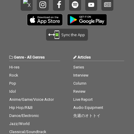
Sync the App
Genre
-
All Genres
Articles
Hi-res
Series
Rock
Interview
Pop
Column
Idol
Review
Anime/Game/Voice Actor
Live Report
Hip Hop/R&B
Audio Equipment
Dance/Electronic
先週のオトトイ
Jazz/World
Classical/Soundtrack