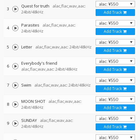
Quest for truth
alac,flac,wav,aac:
3
24bit/48kHz
Add Track
Parasites
alac,flac,wav,aac:
4
24bit/48kHz
Add Track
5
Letter
alac,flac,wav,aac: 24bit/48kHz
Add Track
Everybody's friend
6
alac,flac,wav,aac: 24bit/48kHz
Add Track
7
Swim
alac,flac,wav,aac: 24bit/48kHz
Add Track
MOON SHOT
alac,flac,wav,aac:
8
24bit/48kHz
Add Track
SUNDAY
alac,flac,wav,aac:
9
24bit/48kHz
Add Track