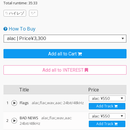
Total runtime: 35:33
ハイレゾ
How To Buy
Add all to Cart
Add all to INTEREST
Title
Price
1
Flags
alac,flac,wav,aac: 24bit/48kHz
Add Track
BAD NEWS
alac,flac,wav,aac:
2
24bit/48kHz
Add Track