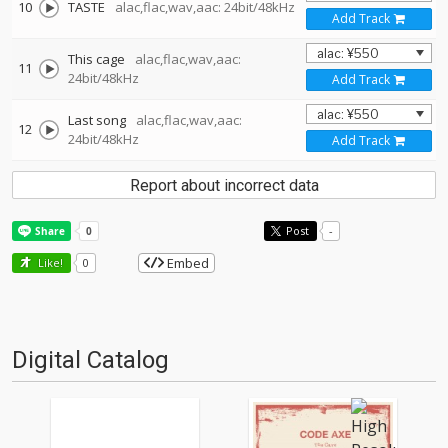
10
TASTE
alac,flac,wav,aac: 24bit/48kHz
Add Track
This cage
alac,flac,wav,aac:
11
24bit/48kHz
Add Track
Last song
alac,flac,wav,aac:
12
24bit/48kHz
Add Track
Report about incorrect data
Post
-
Embed
Like!
0
Digital Catalog