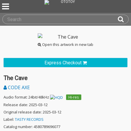
Open this artwork in new tab
Express Checkout
The Cave
CODE AXE
Audio format: 24bit/48kHz
Hi-res
Release date: 2025-03-12
Original release date: 2025-03-12
Label:
TASTY RECORDS
Catalog number: 4580789696077