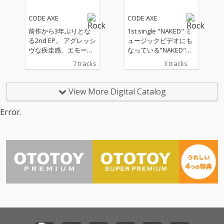
CODE AXE
CODE AXE
前作から3年ぶりとな
1st single "NAKED" ミ
る2nd EP。 アグレッシ
ュージックビデオにも
ヴな疾走感、エモーシ
なっている”NAKED"を
ョナルなメロディー
収録。
7 tracks
3 tracks
に、攻撃的なリフ。 メ
ロディックハードコア
好きに贈る珠玉の１
View More Digital Catalog
枚。
Error.