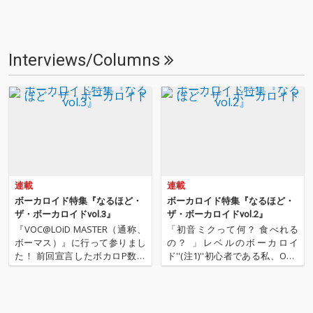
Interviews/Columns
連載
連載
ボーカロイド特集『なるほど・
ボーカロイド特集『なるほど・
ザ・ボーカロイドvol.3』
ザ・ボーカロイドvol.2』
『VOC@LOiD MASTER（通称、
「初音ミクって何？ 食べれる
ボーマス）』に行って参りまし
の？ 」レベルのボーカロイ
た！ 前回宣言したボカロP数珠
ド''(注1)''初心者である私、OTO
つなぎ企画を早速無視してのイ
TOYライターの水嶋美和が体当
ベント・レポートです。 さては
たりでボーカロイド・カルチャ
て、ボーマスとは何ぞや？ それ
ーを学んでいく教養コーナー
はボーカロイド文化だけに焦点
「なるほど・ザ・ボーカロイ