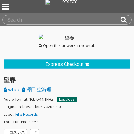
Open this artwork in new tab
Express Checkout
望春
whoo
澤田 空海理
Audio format: 16bit/44.1kHz
Lossless
Original release date: 2020-03-01
Label:
Fille Records
Total runtime: 03:53
ロスレス