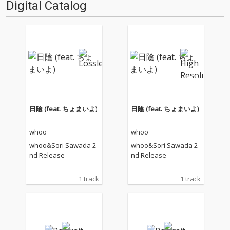
Digital Catalog
をしぼった即売会、つまりコミ
ド」。第一回ではタキペディア
ケです。コスプ…
博士に初音ミク／ボーカロ…
日陰 (feat. ちょまいよ)
日陰 (feat. ちょまいよ)
whoo
whoo
whoo&Sori Sawada 2
whoo&Sori Sawada 2
nd Release
nd Release
1 track
1 track