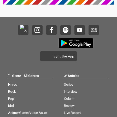
Sync the App
Genre
-
All Genres
Articles
Hi-res
Series
Rock
Interview
Pop
Column
Idol
Review
Anime/Game/Voice Actor
Live Report