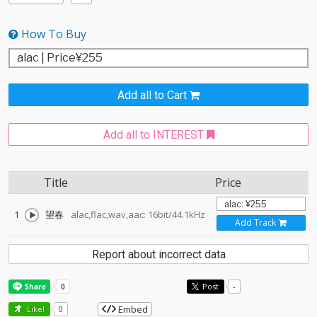
How To Buy
Add all to Cart
Add all to INTEREST
Title
Price
1
望春
alac,flac,wav,aac: 16bit/44.1kHz
Add Track
Report about incorrect data
Post
-
Embed
Like!
0