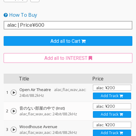
How To Buy
Add all to Cart
Add all to INTEREST
Title
Price
Open Air Theatre
alac,flac,wav,aac:
1
24bit/88.2kHz
Add Track
音のない部屋の中で (Inst)
2
alac,flac,wav,aac: 24bit/88.2kHz
Add Track
Woodhouse Avenue
3
alac,flac,wav,aac: 24bit/88.2kHz
Add Track