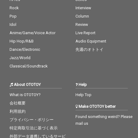
Rock
Interview
Pop
Column
Idol
Review
Anime/Game/Voice Actor
Live Report
Hip Hop/R&B
Audio Equipment
Dance/Electronic
先週のオトトイ
Jazz/World
Classical/Soundtrack
About OTOTOY
Help
What is OTOTOY?
Help Top
会社概要
Make OTOTOY better
利用規約
Found something weird? Please
プライバシー・ポリシー
mail us
特定商取引法に基づく表示
外部データ連携しているサービ