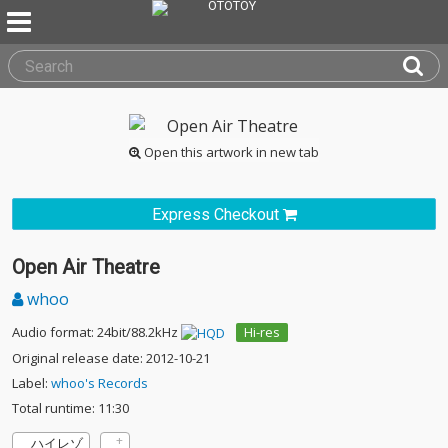
Open this artwork in new tab
Express Checkout
Open Air Theatre
whoo
Audio format: 24bit/88.2kHz
Hi-res
Original release date: 2012-10-21
Label:
whoo's Records
Total runtime: 11:30
ハイレゾ