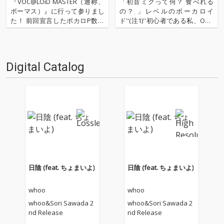
『VOC@LOiD MASTER（通称、
「初音ミクって何？ 食べれる
ボーマス）』に行って参りまし
の？ 」レベルのボーカロイ
た！ 前回宣言したボカロP数珠
ド''(注1)''初心者である私、OTO
つなぎ企画を早速無視してのイ
TOYライターの水嶋美和が体当
ベント・レポートです。 さては
たりでボーカロイド・カルチャ
て、ボーマスとは何ぞや？ それ
ーを学んでいく教養コーナー
はボーカロイド文化だけに焦点
「なるほど・ザ・ボーカロイ
Digital Catalog
をしぼった即売会、つまりコミ
ド」。第一回ではタキペディア
ケです。コスプ…
博士に初音ミク／ボーカロ…
日陰 (feat. ちょまいよ)
日陰 (feat. ちょまいよ)
whoo
whoo
whoo&Sori Sawada 2
whoo&Sori Sawada 2
nd Release
nd Release