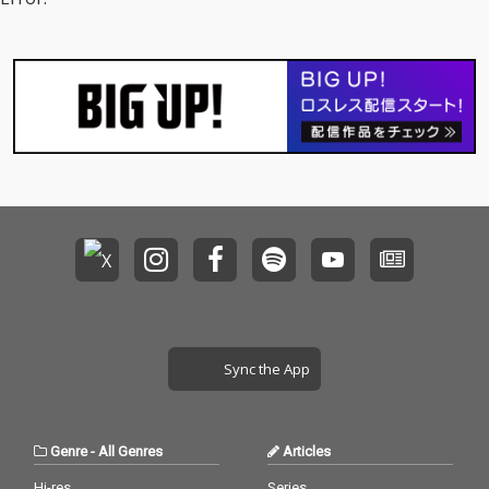
Sync the App
Genre
-
All Genres
Articles
Hi-res
Series