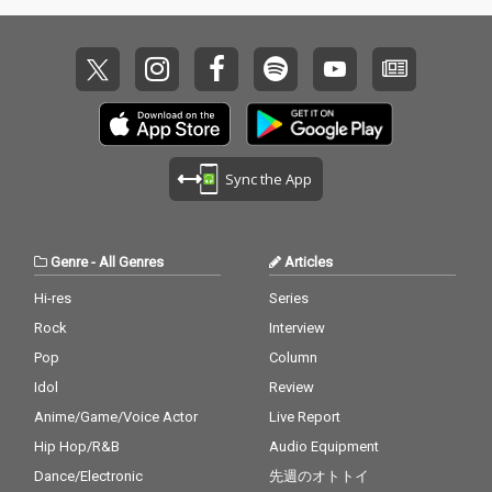
Sync the App
Genre
-
All Genres
Articles
Hi-res
Series
Rock
Interview
Pop
Column
Idol
Review
Anime/Game/Voice Actor
Live Report
Hip Hop/R&B
Audio Equipment
Dance/Electronic
先週のオトトイ