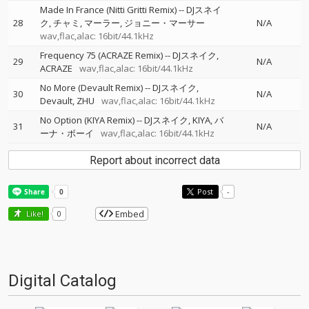
Made In France (Nitti Gritti Remix)
--
DJスネイ
28
ク
チャミ
マーラー
ジョニー・マーサー
N/A
wav,flac,alac: 16bit/44.1kHz
Frequency 75 (ACRAZE Remix)
--
DJスネイク
29
N/A
ACRAZE
wav,flac,alac: 16bit/44.1kHz
No More (Devault Remix)
--
DJスネイク
30
N/A
Devault
ZHU
wav,flac,alac: 16bit/44.1kHz
No Option (KIYA Remix)
--
DJスネイク
KIYA
バ
31
N/A
ーナ・ボーイ
wav,flac,alac: 16bit/44.1kHz
Report about incorrect data
Post
-
Embed
Like!
0
Digital Catalog