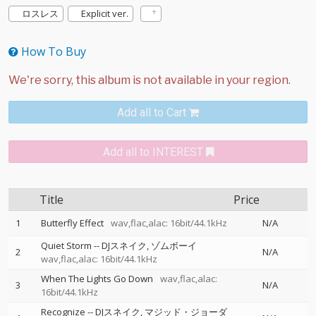
ロスレス
Explicit ver.
How To Buy
Add all to Cart
Add all to INTEREST
Title
Price
1
Butterfly Effect
wav,flac,alac: 16bit/44.1kHz
N/A
Quiet Storm
--
DJスネイク
ゾムボーイ
2
N/A
wav,flac,alac: 16bit/44.1kHz
When The Lights Go Down
wav,flac,alac:
3
N/A
16bit/44.1kHz
Recognize
--
DJスネイク
マジッド・ジョーダ