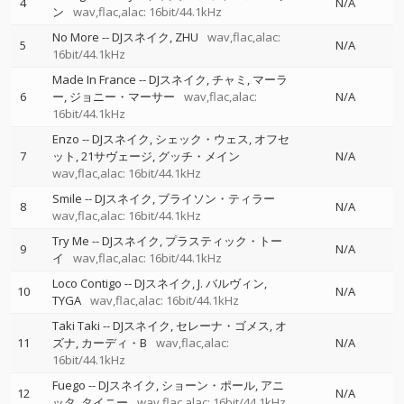
4
N/A
ン
wav,flac,alac: 16bit/44.1kHz
No More
--
DJスネイク
ZHU
wav,flac,alac:
5
N/A
16bit/44.1kHz
Made In France
--
DJスネイク
チャミ
マーラ
6
ー
ジョニー・マーサー
wav,flac,alac:
N/A
16bit/44.1kHz
Enzo
--
DJスネイク
シェック・ウェス
オフセ
7
ット
21サヴェージ
グッチ・メイン
N/A
wav,flac,alac: 16bit/44.1kHz
Smile
--
DJスネイク
ブライソン・ティラー
8
N/A
wav,flac,alac: 16bit/44.1kHz
Try Me
--
DJスネイク
プラスティック・トー
9
N/A
イ
wav,flac,alac: 16bit/44.1kHz
Loco Contigo
--
DJスネイク
J. バルヴィン
10
N/A
TYGA
wav,flac,alac: 16bit/44.1kHz
Taki Taki
--
DJスネイク
セレーナ・ゴメス
オ
11
ズナ
カーディ・B
wav,flac,alac:
N/A
16bit/44.1kHz
Fuego
--
DJスネイク
ショーン・ポール
アニ
12
N/A
ッタ
タイニー
wav,flac,alac: 16bit/44.1kHz