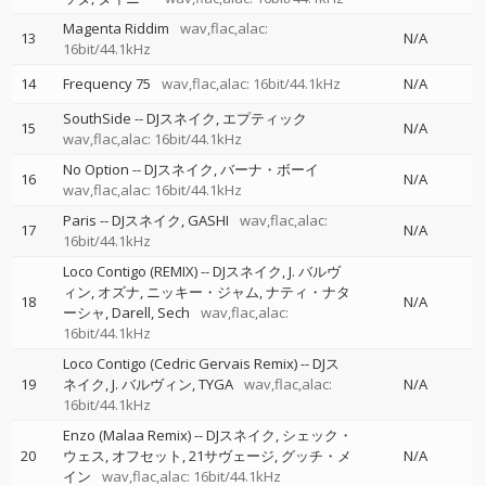
Magenta Riddim
wav,flac,alac:
13
N/A
16bit/44.1kHz
14
Frequency 75
wav,flac,alac: 16bit/44.1kHz
N/A
SouthSide
--
DJスネイク
エプティック
15
N/A
wav,flac,alac: 16bit/44.1kHz
No Option
--
DJスネイク
バーナ・ボーイ
16
N/A
wav,flac,alac: 16bit/44.1kHz
Paris
--
DJスネイク
GASHI
wav,flac,alac:
17
N/A
16bit/44.1kHz
Loco Contigo (REMIX)
--
DJスネイク
J. バルヴ
ィン
オズナ
ニッキー・ジャム
ナティ・ナタ
18
N/A
ーシャ
Darell
Sech
wav,flac,alac:
16bit/44.1kHz
Loco Contigo (Cedric Gervais Remix)
--
DJス
19
ネイク
J. バルヴィン
TYGA
wav,flac,alac:
N/A
16bit/44.1kHz
Enzo (Malaa Remix)
--
DJスネイク
シェック・
20
ウェス
オフセット
21サヴェージ
グッチ・メ
N/A
イン
wav,flac,alac: 16bit/44.1kHz