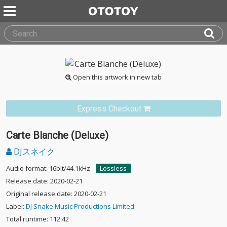
Open this artwork in new tab
Express Checkout
Carte Blanche (Deluxe)
DJスネイク
Audio format: 16bit/44.1kHz
Lossless
Release date: 2020-02-21
Original release date: 2020-02-21
Label:
DJ Snake Music Productions Limited
Total runtime: 112:42