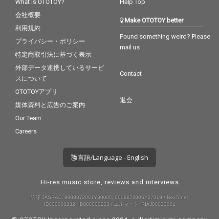
What is OTOTOY?
Help Top
会社概要
Make OTOTOY better
利用規約
Found something weird? Please
プライバシー・ポリシー
mail us
特定商取引法に基づく表示
外部データ連携しているサービ
Contact
スについて
OTOTOYアプリ
退会
媒体資料と広告のご案内
Our Team
Careers
言語/Language - English
Hi-res music store, reviews and interviews
許諾 JASRAC: 9008872001Y30005, 9008872005Y37019 / NexTone:
ID000000232, ID000000233 / エルマーク: RIAJ80023001