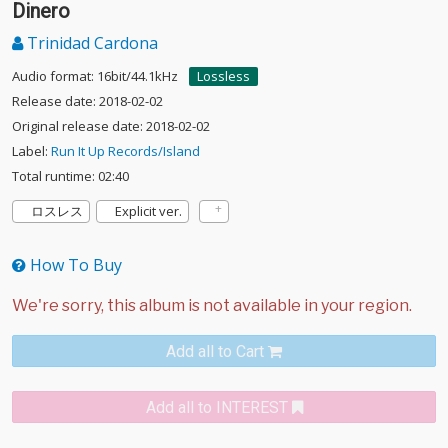
Dinero
Trinidad Cardona
Audio format: 16bit/44.1kHz
Lossless
Release date: 2018-02-02
Original release date: 2018-02-02
Label:
Run It Up Records/Island
Total runtime: 02:40
ロスレス
Explicit ver.
How To Buy
Add all to Cart
Add all to INTEREST