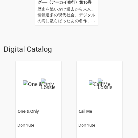
グ──〈アーカイ奉行〉第16巻
歴史を追いかけ過去から未来、
情報過多の現代社会、デジタル
の海に散らばったあの名作、こ
の名作たちをひとつにまとめる
仕事人…!〈アーカイ奉行〉が今
日もデジタルの乱世を治め
る…!'''〈アーカイ奉行〉と
Digital Catalog
は…'''1.過去作の最新リマスター
音源 2.これまで未配信…
One & Only
Call Me
Don Yute
Don Yute