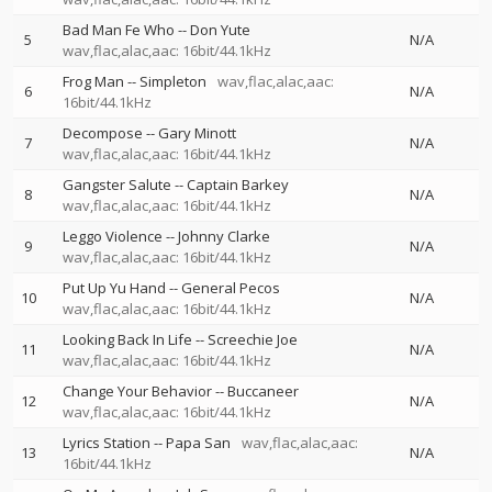
Bad Man Fe Who
--
Don Yute
5
N/A
wav,flac,alac,aac: 16bit/44.1kHz
Frog Man
--
Simpleton
wav,flac,alac,aac:
6
N/A
16bit/44.1kHz
Decompose
--
Gary Minott
7
N/A
wav,flac,alac,aac: 16bit/44.1kHz
Gangster Salute
--
Captain Barkey
8
N/A
wav,flac,alac,aac: 16bit/44.1kHz
Leggo Violence
--
Johnny Clarke
9
N/A
wav,flac,alac,aac: 16bit/44.1kHz
Put Up Yu Hand
--
General Pecos
10
N/A
wav,flac,alac,aac: 16bit/44.1kHz
Looking Back In Life
--
Screechie Joe
11
N/A
wav,flac,alac,aac: 16bit/44.1kHz
Change Your Behavior
--
Buccaneer
12
N/A
wav,flac,alac,aac: 16bit/44.1kHz
Lyrics Station
--
Papa San
wav,flac,alac,aac:
13
N/A
16bit/44.1kHz