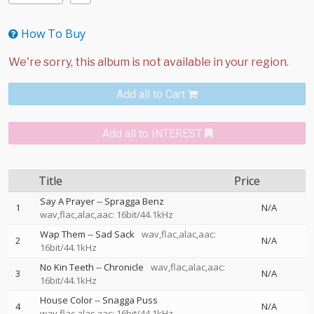
How To Buy
Add all to Cart
Add all to INTEREST
Title
Price
Say A Prayer
--
Spragga Benz
1
N/A
wav,flac,alac,aac: 16bit/44.1kHz
Wap Them
--
Sad Sack
wav,flac,alac,aac:
2
N/A
16bit/44.1kHz
No Kin Teeth
--
Chronicle
wav,flac,alac,aac:
3
N/A
16bit/44.1kHz
House Color
--
Snagga Puss
4
N/A
wav,flac,alac,aac: 16bit/44.1kHz