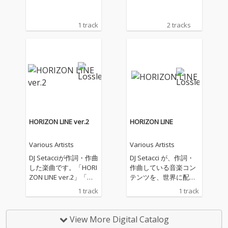
1 track
2 tracks
HORIZON LINE ver.2
HORIZON LINE
Various Artists
Various Artists
DJ Setacciが作詞・作曲
DJ Setacci が、作詞・
した楽曲です。「HORI
作曲している音楽コン
ZON LINE ver.2」「水
テンツを、世界に配信
平線の彼方へ ver.2」
しています。主なジャ
1 track
1 track
として、配信いたしま
ンルは、House、R&
す。海、大河、大空、
B、Soul、Popなどに
そこに生きる鳥や魚な
なります。
View More Digital Catalog
どの生き物、自然や環