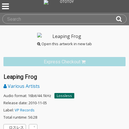
Open this artwork in new tab
Express Checkout
Leaping Frog
Various Artists
Audio format: 16bit/44.1kHz
Lossless
Release date: 2010-11-05
Label:
VP Records
Total runtime: 56:28
ロスレス