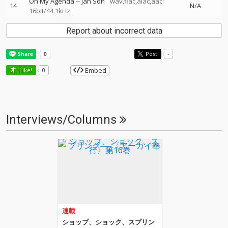
On My Agenda
--
Jah Son
wav,flac,alac,aac:
14
N/A
16bit/44.1kHz
Report about incorrect data
Post
-
Embed
Like!
0
Interviews/Columns
連載
ショップ、ショック、スプリン