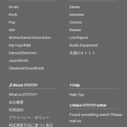
Hi-res
Series
Rock
Interview
Pop
Column
Idol
Review
Anime/Game/Voice Actor
Live Report
Hip Hop/R&B
Audio Equipment
Dance/Electronic
先週のオトトイ
Jazz/World
Classical/Soundtrack
About OTOTOY
Help
What is OTOTOY?
Help Top
会社概要
Make OTOTOY better
利用規約
Found something weird? Please
プライバシー・ポリシー
mail us
特定商取引法に基づく表示