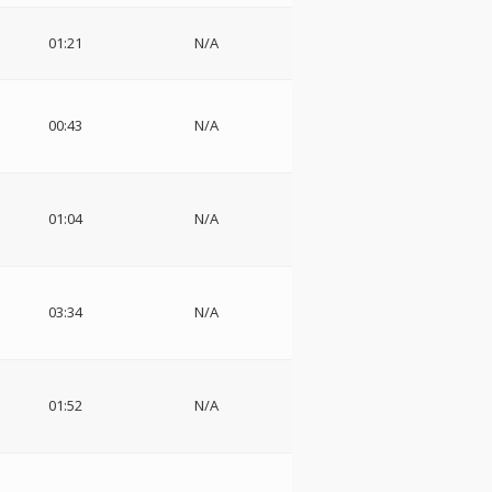
01:21
N/A
00:43
N/A
01:04
N/A
ィ
03:34
N/A
01:52
N/A
チ