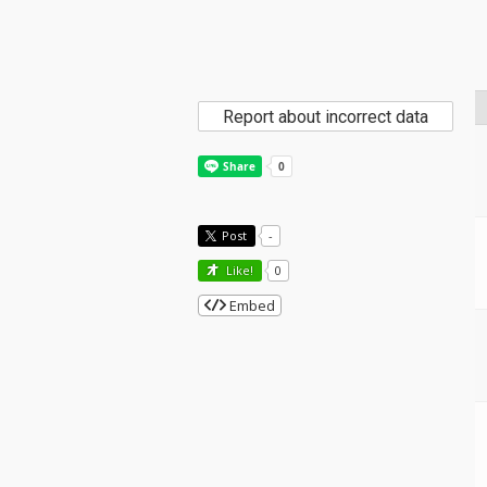
Report about incorrect data
Post
-
Like!
0
Embed