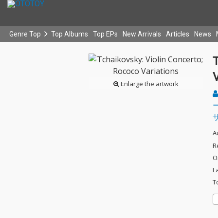
Genre Top
Top Albums
Top EPs
New Arrivals
Articles
News
T
V
Enlarge the artwork
A
R
O
L
T