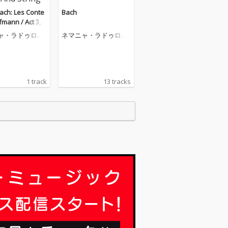
ach: Les Conte
Bach
fmann / Act 3, B
e (Arr. For Violi
ャ・ラドゥロヴ
ネマニャ・ラドゥロヴ
o, Piano And Stri
ィチ
emble By Aleks
Sedlar)
1 track
13 tracks