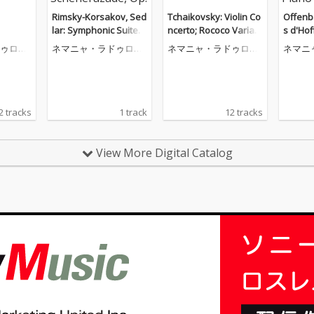
Rimsky-Korsakov, Sed
Tchaikovsky: Violin Co
Offenb
lar: Symphonic Suite b
ncerto; Rococo Variati
s d'Hof
ased on Rimsky-Korsa
ons
arcaroll
ゥロヴ
ネマニャ・ラドゥロヴ
ネマニャ・ラドゥロヴ
ネマニ
kov’s Scheherazade,
n, Cell
ィチ
ィチ
ィチ
Op. 35: 1. The Sea and
ng Ens
Sinbad's Ship
andar 
2 tracks
1 track
12 tracks
View More Digital Catalog