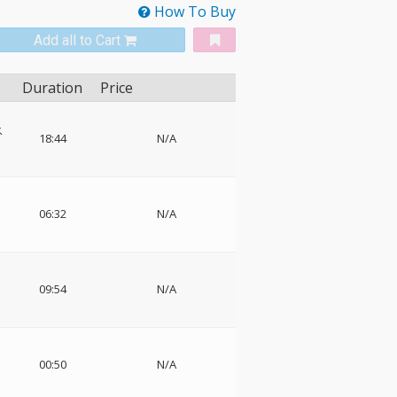
How To Buy
Add all to Cart
Duration
Price
ス
18:44
N/A
06:32
N/A
09:54
N/A
00:50
N/A