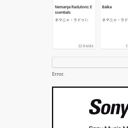
Nemanja Radulovic: E
Baïka
ssentials
ネマニャ・ラドゥロヴ
ネマニャ・ラド
ィチ
ィチ
22 tracks
1
Error.