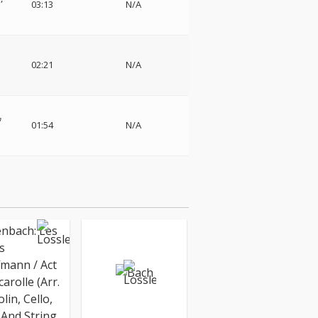
03:13
N/A
02:21
N/A
ゥ
01:54
N/A