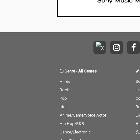
Genre
-
All Genres
Hi-res
Se
Rock
In
Pop
C
Idol
Re
Anime/Game/Voice Actor
Li
Hip Hop/R&B
Au
Dance/Electronic
先