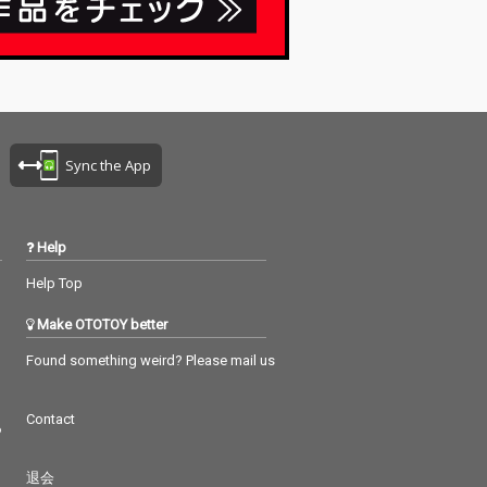
Sync the App
Help
Help Top
Make OTOTOY better
Found something weird? Please mail us
Contact
つ
退会