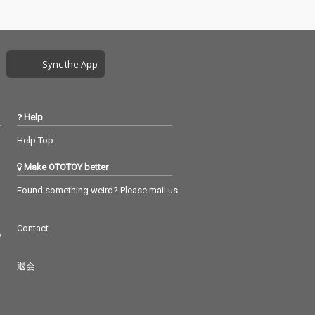
Sync the App
Help
Help Top
Make OTOTOY better
Found something weird? Please mail us
Contact
つ
退会