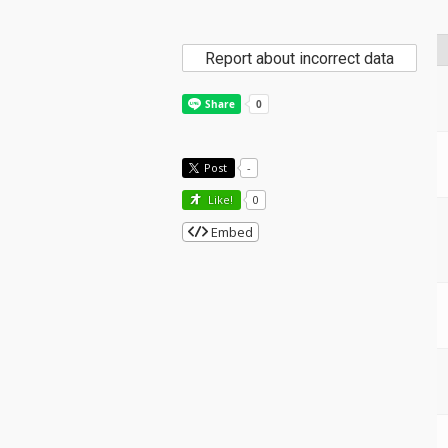
Report about incorrect data
Post
-
Like!
0
Embed