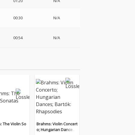
01:20
N/A
00:30
N/A
00:54
N/A
 The Violin So
Brahms: Violin Concert
o; Hungarian Dances;