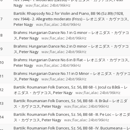
Nagy
wav,flac,alac: 24bit/96kHz
Bartók: Rhapsody No.2 for Violin and Piano, BB 96 (Sz.89) (1928,
7
rev.1944) - 2. Allegretto moderato (Friss)
--
レオニダス・カヴァコス
Peter Nagy
wav,flac,alac: 24bit/96kHz
Brahms: Hungarian Dance No.1 in G minor
--
レオニダス・カヴァコ
8
ス
Peter Nagy
wav,flac,alac: 24bit/96kHz
Brahms: Hungarian Dance No.2 in D minor
--
レオニダス・カヴァコ
9
ス
Peter Nagy
wav,flac,alac: 24bit/96kHz
Brahms: Hungarian Dance No.6 in B Flat
--
レオニダス・カヴァコス
10
Peter Nagy
wav,flac,alac: 24bit/96kHz
Brahms: Hungarian Dance No.11 in D Minor
--
レオニダス・カヴァ
11
ス
Peter Nagy
wav,flac,alac: 24bit/96kHz
Bartók: Roumanian Folk Dances, Sz. 56, BB 68 - I. Jocul cu Bâtǎ
--
レ
12
オニダス・カヴァコス
Peter Nagy
wav,flac,alac: 24bit/96kHz
Bartók: Roumanian Folk Dances, Sz. 56, BB 68 - II. Brâul
--
レオニダ
13
ス・カヴァコス
Peter Nagy
wav,flac,alac: 24bit/96kHz
Bartók: Roumanian Folk Dances, Sz. 56, BB 68 - III. Pe Loc
--
レオニ
14
ス・カヴァコス
Peter Nagy
wav,flac,alac: 24bit/96kHz
Bartók: Roumanian Folk Dances, Sz. 56, BB 68 - IV. Buciumeana
--