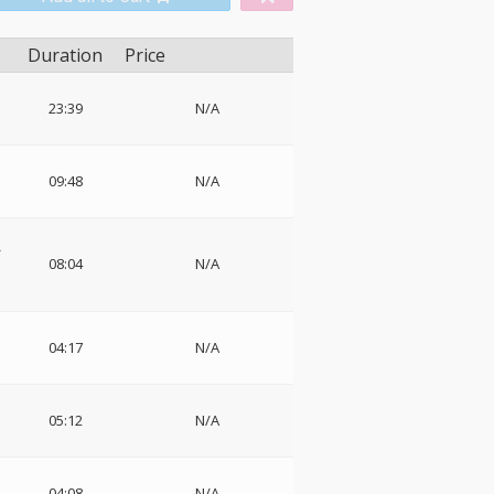
Duration
Price
カ
23:39
N/A
ャ
09:48
N/A
ツ
08:04
N/A
04:17
N/A
05:12
N/A
04:08
N/A