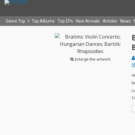
Genre Top
Top Albums
Top EPs
New Arrivals
Articles
News
Enlarge the artwork
A
R
L
T