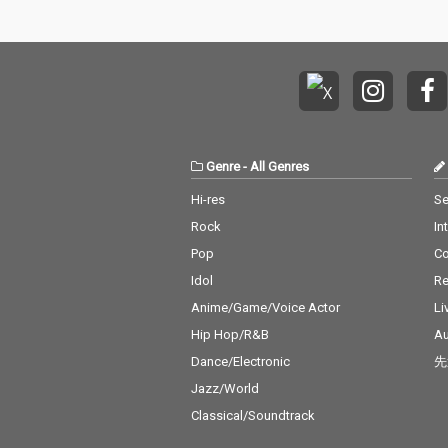
Genre
-
All Genres
Hi-res
Se
Rock
In
Pop
C
Idol
Re
Anime/Game/Voice Actor
Li
Hip Hop/R&B
Au
Dance/Electronic
先
Jazz/World
Classical/Soundtrack