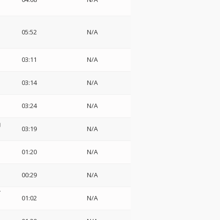
05:52
N/A
03:11
N/A
03:14
N/A
03:24
N/A
コ
03:19
N/A
01:20
N/A
00:29
N/A
ダ
01:02
N/A
レ