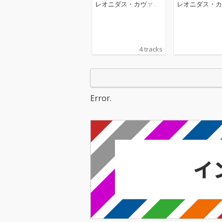
H 118 (Live from Verbi
H 118: III. Alle
レオニダス・カヴァコ
レオニダス・カ
er Festival / 2013)
rato (Live from
ス
ス
Festival / 2013)
4 tracks
Error.