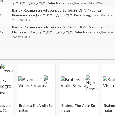
15
オニダス・カヴァコス
Peter Nagy
wav,flac,alac: 24bit/96kHz
Bartók: Roumanian Folk Dances, Sz. 56, BB 68 - V. "Poarga"
16
Româneascǎ
--
レオニダス・カヴァコス
Peter Nagy
wav,flac,alac:
24bit/96kHz
Bartók: Roumanian Folk Dances, Sz. 56, BB 68 - VI. Mǎnuntelul 1,
17
Mǎnuntelul 2
--
レオニダス・カヴァコス
Peter Nagy
wav,flac,alac:
24bit/96kHz
ouvenir
Brahms: The Violin So
Brahms: The Violin So
Brahms:
. 70, T
natas
natas
natas