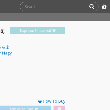
s;
Express Checkout
管弦楽
r Nagy
How To Buy
Add all to Cart