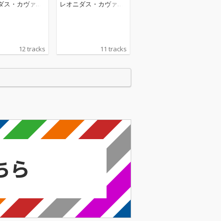
Bartók: Rhapsodies
ダス・カヴァコ
レオニダス・カヴァコ
ス
12 tracks
11 tracks