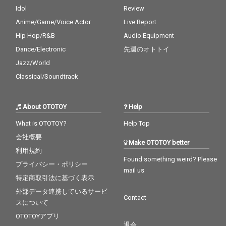
Idol
Review
Anime/Game/Voice Actor
Live Report
Hip Hop/R&B
Audio Equipment
Dance/Electronic
先週のオトトイ
Jazz/World
Classical/Soundtrack
About OTOTOY
Help
What is OTOTOY?
Help Top
会社概要
Make OTOTOY better
利用規約
Found something weird? Please
プライバシー・ポリシー
mail us
特定商取引法に基づく表示
外部データ連携しているサービ
Contact
スについて
OTOTOYアプリ
退会