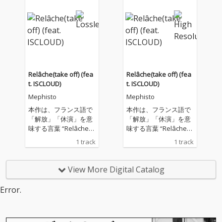
き合い、それらを抱え
き合い、それらを抱え
たまま前へ進もうとす
たまま前へ進もうとす
る姿を記録した5曲入
る姿を記録した5曲入
りEP。
りEP。
Relâche(take off) (fea
Relâche(take off) (fea
t. ISCLOUD)
t. ISCLOUD)
Mephisto
Mephisto
本作は、フランス語で
本作は、フランス語で
「解放」「休演」を意
「解放」「休演」を意
味する言葉 “Relâche”
味する言葉 “Relâche”
をタイトルに掲げ、 不
をタイトルに掲げ、 不
1 track
1 track
安定な世界の中で揺れ
安定な世界の中で揺れ
動く感情や、過去の自
動く感情や、過去の自
分との葛藤を描いた楽
分との葛藤を描いた楽
View More Digital Catalog
曲。 浮遊感のあるサウ
曲。 浮遊感のあるサウ
ンドの上で、内省的な
ンドの上で、内省的な
Error.
リリックとリアルな心
リリックとリアルな心
情を綴りながら、 自己
情を綴りながら、 自己
と向き合い続ける過程
と向き合い続ける過程