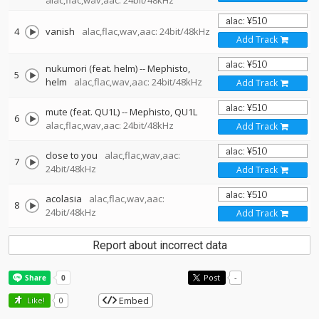
alac,flac,wav,aac: 24bit/48kHz
4
vanish
alac,flac,wav,aac: 24bit/48kHz
Add Track
nukumori (feat. helm)
--
Mephisto
5
helm
alac,flac,wav,aac: 24bit/48kHz
Add Track
mute (feat. QU1L)
--
Mephisto
QU1L
6
alac,flac,wav,aac: 24bit/48kHz
Add Track
close to you
alac,flac,wav,aac:
7
24bit/48kHz
Add Track
acolasia
alac,flac,wav,aac:
8
24bit/48kHz
Add Track
Report about incorrect data
Post
-
Embed
Like!
0