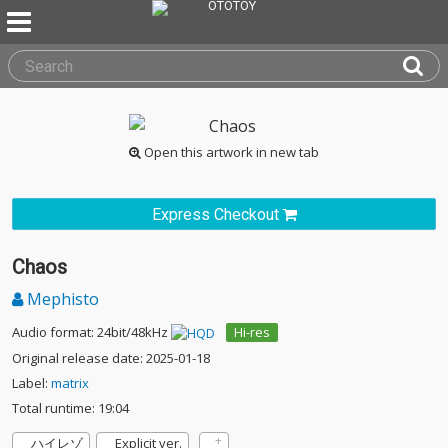
Open this artwork in new tab
Express Checkout
Chaos
Mephisto
Audio format: 24bit/48kHz
Hi-res
Original release date: 2025-01-18
Label:
matrix
Total runtime: 19:04
ハイレゾ
Explicit ver.