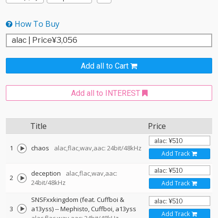
How To Buy
Add all to Cart
Add all to INTEREST
Title
Price
1
chaos
alac,flac,wav,aac: 24bit/48kHz
Add Track
deception
alac,flac,wav,aac:
2
24bit/48kHz
Add Track
SNSFxxkingdom (feat. Cuffboi &
3
a13yss)
--
Mephisto
Cuffboi
a13yss
Add Track