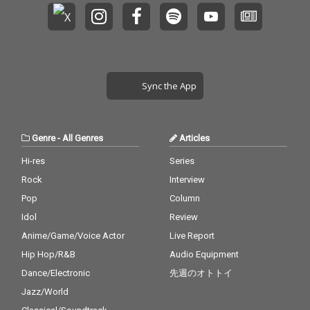
Sync the App
Genre
-
All Genres
Articles
Hi-res
Series
Rock
Interview
Pop
Column
Idol
Review
Anime/Game/Voice Actor
Live Report
Hip Hop/R&B
Audio Equipment
Dance/Electronic
先週のオトトイ
Jazz/World