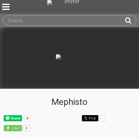
Mephisto
Post
-
0
Like!