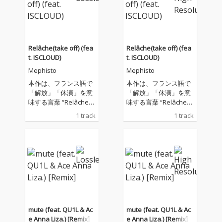
りEP。
りEP。
Relâche(take off) (fea
Relâche(take off) (fea
t. ISCLOUD)
t. ISCLOUD)
Mephisto
Mephisto
本作は、フランス語で
本作は、フランス語で
「解放」「休演」を意
「解放」「休演」を意
味する言葉 “Relâche”
味する言葉 “Relâche”
をタイトルに掲げ、 不
をタイトルに掲げ、 不
1 track
1 track
安定な世界の中で揺れ
安定な世界の中で揺れ
動く感情や、過去の自
動く感情や、過去の自
分との葛藤を描いた楽
分との葛藤を描いた楽
曲。 浮遊感のあるサウ
曲。 浮遊感のあるサウ
ンドの上で、内省的な
ンドの上で、内省的な
リリックとリアルな心
リリックとリアルな心
情を綴りながら、 自己
情を綴りながら、 自己
と向き合い続ける過程
と向き合い続ける過程
を表現しています。 ま
を表現しています。 ま
た、本作にはIDÉAL*の
た、本作にはIDÉAL*の
mute (feat. QU1L & Ac
mute (feat. QU1L & Ac
メンバーである ISCLO
メンバーである ISCLO
e Anna Liza.) [Remix]
e Anna Liza.) [Remix]