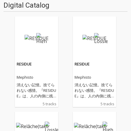
Digital Catalog
RESIDUE
RESIDUE
Mephisto
Mephisto
消えない記憶。捨てら
消えない記憶。捨てら
れない感情。『RESIDU
れない感情。『RESIDU
E』は、人の内側に残
E』は、人の内側に残
り続ける"残留物"をテ
り続ける"残留物"をテ
5 tracks
5 tracks
ーマにした作品。依存
ーマにした作品。依存
や孤独、自己嫌悪と向
や孤独、自己嫌悪と向
き合い、それらを抱え
き合い、それらを抱え
たまま前へ進もうとす
たまま前へ進もうとす
る姿を記録した5曲入
る姿を記録した5曲入