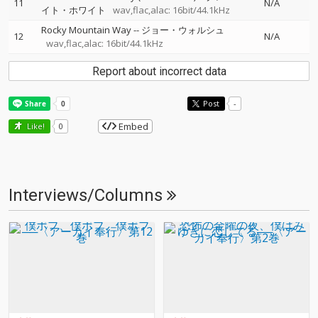
11
N/A
イト・ホワイト
wav,flac,alac: 16bit/44.1kHz
Rocky Mountain Way
--
ジョー・ウォルシュ
12
N/A
wav,flac,alac: 16bit/44.1kHz
Report about incorrect data
Post
-
Embed
Like!
0
Interviews/Columns