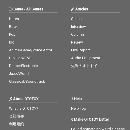
Genre
-
All Genres
Articles
Hi-res
Series
Rock
Interview
Pop
Column
Idol
Review
Anime/Game/Voice Actor
Live Report
Hip Hop/R&B
Audio Equipment
Dance/Electronic
先週のオトトイ
Jazz/World
Classical/Soundtrack
About OTOTOY
Help
What is OTOTOY?
Help Top
会社概要
Make OTOTOY better
利用規約
Found something weird? Please