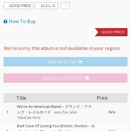
GOOD PRICE
ロスレス
How To Buy
GOOD PRICE!
Add all to Cart
Add all to INTEREST
Title
Price
We're An American Band
--
グランド・ファ
1
ンク・レイルロード
wav,flac,alac:
N/A
16bit/44.1kHz
Bad Case Of Loving You (Doctor, Doctor)
--
ロ