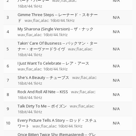
2
バート・パーマー
wav,flac,alac:
N/A
16bit/44.1kHz
Gimme Three Steps
--
レーナード・スキナー
3
N/A
ド
wav,flac,alac: 16bit/44.1kHz
My Sharona (Single Version)
--
ザ・ナック
4
N/A
wav,flac,alac: 16bit/44.1kHz
Takin' Care Of Business
--
バックマン・ター
5
ナー・オーヴァードライヴ
wav,flac,alac:
N/A
16bit/44.1kHz
I Just Want To Celebrate
--
レア・アース
6
N/A
wav,flac,alac: 16bit/44.1kHz
She's A Beauty
--
チューブス
wav,flac,alac:
7
N/A
16bit/44.1kHz
Rock And Roll All Nite
--
KISS
wav,flac,alac:
8
N/A
16bit/44.1kHz
Talk Dirty To Me
--
ポイズン
wav,flac,alac:
9
N/A
16bit/44.1kHz
Every Picture Tells A Story
--
ロッド・スチュ
10
N/A
ワート
wav,flac,alac: 16bit/44.1kHz
Once Bitten Twice Shy (Remastered)
--
グレ