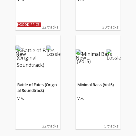
Guitar Edition)
GOOD PRICE!
22 tracks
30 tracks
Battle of Fates (Origin
Minimal Bass (Vol.5)
al Soundtrack)
V.A.
V.A.
32 tracks
5 tracks