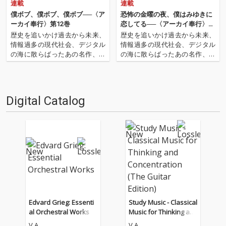
連載
連載
僕ボブ、僕ボブ、僕ボブ──〈ア
恐怖の金曜の夜、僕はみゆきに
ーカイ奉行〉第12巻
恋してる──〈アーカイ奉行〉第
2巻
歴史を追いかけ過去から未来、
歴史を追いかけ過去から未来、
情報過多の現代社会、デジタル
情報過多の現代社会、デジタル
の海に散らばったあの名作、こ
の海に散らばったあの名作、こ
の名作たちをひとつにまとめる
の名作たちをひとつにまとめる
仕事人…!〈アーカイ奉行〉が今
仕事人…!〈アーカイ奉行〉が今
日もデジタルの乱世を治め
日もデジタルの乱世を治め
る…!'''〈アーカイ奉行〉と
る…!'''〈アーカイ奉行〉と
Digital Catalog
は…'''1.過去作の最新リマスター
は…'''1.過去作の最新リマスター
音源 2.これまで未配信…
音源 2.これまで未配信…
Edvard Grieg: Essenti
Study Music - Classical
al Orchestral Works
Music for Thinking an
d Concentration (The
V.A.
V.A.