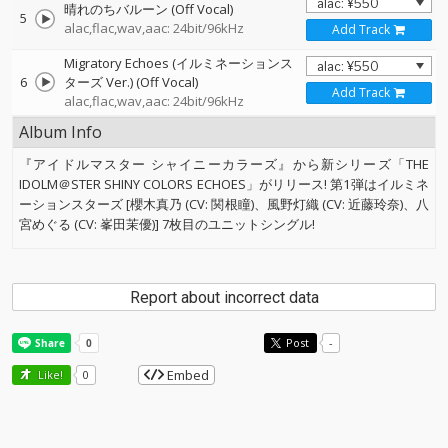
晴れのちバルーン (Off Vocal)
5
alac,flac,wav,aac: 24bit/96kHz
Add Track
Migratory Echoes (イルミネーションス
6
ターズ Ver.) (Off Vocal)
Add Track
alac,flac,wav,aac: 24bit/96kHz
Album Info
『アイドルマスター シャイニーカラーズ』から新シリーズ「THE
IDOLM＠STER SHINY COLORS ECHOES」がリリース! 第1弾はイルミネ
ーションスターズ [櫻木真乃 (CV: 関根瞳)、風野灯織 (CV: 近藤玲奈)、八
宮めぐる (CV: 峯田茉優)] 7枚目のユニットシングル!
Report about incorrect data
Post
-
Embed
Like!
0