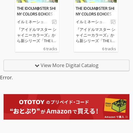
THE IDOLM@STER SHI
THE IDOLM@STER SHI
NY COLORS ECHOES 0
NY COLORS ECHOES 0
1
1
イルミネーション
イルミネーション
スターズ
スターズ
『アイドルマスター シ
『アイドルマスター シ
ャイニーカラーズ』か
ャイニーカラーズ』か
ら新シリーズ「THE ID
ら新シリーズ「THE ID
OLM＠STER SHINY COL
OLM＠STER SHINY COL
6 tracks
6 tracks
ORS ECHOES」がリリ
ORS ECHOES」がリリ
ース! 第1弾はイルミネ
ース! 第1弾はイルミネ
ーションスターズ [櫻
ーションスターズ [櫻
View More Digital Catalog
木真乃 (CV: 関根瞳)、風
木真乃 (CV: 関根瞳)、風
野灯織 (CV: 近藤玲奈)、
野灯織 (CV: 近藤玲奈)、
Error.
八宮めぐる (CV: 峯田茉
八宮めぐる (CV: 峯田茉
優)] 7枚目のユニットシ
優)] 7枚目のユニットシ
ングル!
ングル!