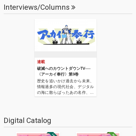
Interviews/Columns
連載
破滅へのカウントダウンTV──
〈アーカイ奉行〉第9巻
歴史を追いかけ過去から未来、
情報過多の現代社会、デジタル
の海に散らばったあの名作、こ
の名作たちをひとつにまとめる
仕事人…!〈アーカイ奉行〉が今
日もデジタルの乱世を治め
る…!'''〈アーカイ奉行〉と
Digital Catalog
は…'''1.過去作の最新リマスター
音源 2.これまで未配信…