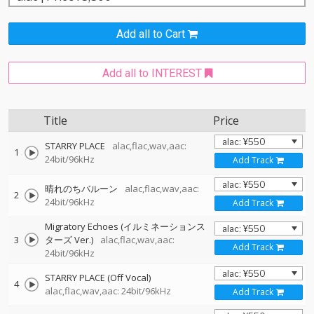
Add all to Cart
Add all to INTEREST
Title
Price
STARRY PLACE
alac,flac,wav,aac:
1
24bit/96kHz
Add Track
晴れのちバルーン
alac,flac,wav,aac:
2
24bit/96kHz
Add Track
Migratory Echoes (イルミネーションス
3
ターズ Ver.)
alac,flac,wav,aac:
Add Track
24bit/96kHz
STARRY PLACE (Off Vocal)
4
alac,flac,wav,aac: 24bit/96kHz
Add Track