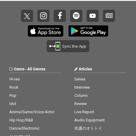
Sync the App
Genre
-
All Genres
Articles
Hi-res
Series
Rock
Interview
Pop
Column
Idol
Review
Anime/Game/Voice Actor
Live Report
Hip Hop/R&B
Audio Equipment
Dance/Electronic
先週のオトトイ