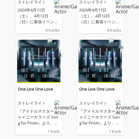
ストレイライト
ストレイライト
ECTION
ECTION
2026年4月11日
2026年4月11日
（土）、4月12日
（土）、4月12日
（日）に幕張イベント
（日）に幕張イベント
ホールにて開催され
ホールにて開催され
4 tracks
4 tracks
る、「283 Production
る、「283 Production
XXXX Performance XX
XXXX Performance XX
X= S/N-GUL4R1TY」の
X= S/N-GUL4R1TY」の
ために制作された楽曲
ために制作された楽曲
を収録
を収録
One Live One Love
One Live One Love
ストレイライト
ストレイライト
『アイドルマスター シ
『アイドルマスター シ
ャイニーカラーズ Son
ャイニーカラーズ Son
g for Prism』より、ス
g for Prism』より、ス
トレイライト『One Liv
トレイライト『One Liv
1 track
1 track
e One Love』
e One Love』