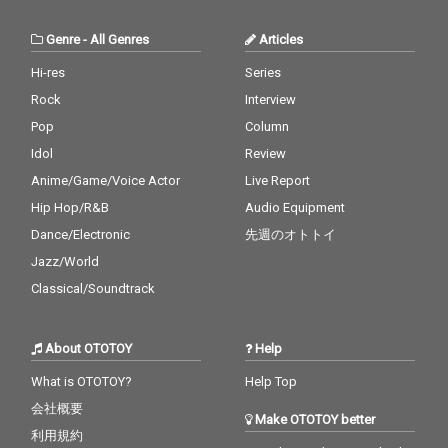
Genre
-
All Genres
Articles
Hi-res
Series
Rock
Interview
Pop
Column
Idol
Review
Anime/Game/Voice Actor
Live Report
Hip Hop/R&B
Audio Equipment
Dance/Electronic
先週のオトトイ
Jazz/World
Classical/Soundtrack
About OTOTOY
Help
What is OTOTOY?
Help Top
会社概要
Make OTOTOY better
利用規約