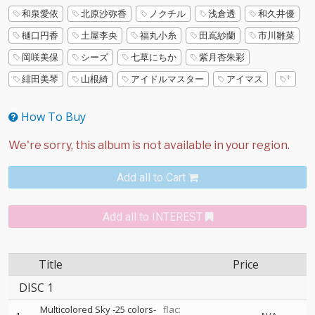
和泉愛依
北原沙弥香
ノクチル
浅倉透
和久井優
樋口円香
土屋李央
福丸小糸
田嶌紗蘭
市川雛菜
岡咲美保
シーズ
七草にちか
紫月杏朱彩
緋田美琴
山根綺
アイドルマスター
アイマス
How To Buy
Add all to Cart
Add all to INTEREST
Title
Price
DISC 1
Multicolored Sky -25 colors-
flac: