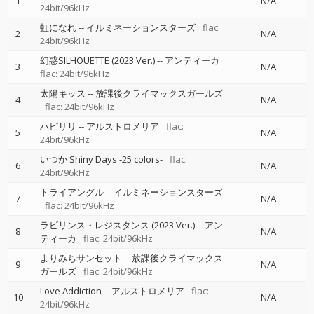
1
N/A
24bit/96kHz
虹になれ
--
イルミネーションスターズ
flac:
2
N/A
24bit/96kHz
幻惑SILHOUETTE (2023 Ver.)
--
アンティーカ
3
N/A
flac: 24bit/96kHz
太陽キッス
--
放課後クライマックスガールズ
4
N/A
flac: 24bit/96kHz
ハピリリ
--
アルストロメリア
flac:
5
N/A
24bit/96kHz
いつか Shiny Days -25 colors-
flac:
6
N/A
24bit/96kHz
トライアングル
--
イルミネーションスターズ
7
N/A
flac: 24bit/96kHz
ラビリンス・レジスタンス (2023 Ver.)
--
アン
8
N/A
ティーカ
flac: 24bit/96kHz
よりみちサンセット
--
放課後クライマックス
9
N/A
ガールズ
flac: 24bit/96kHz
Love Addiction
--
アルストロメリア
flac:
10
N/A
24bit/96kHz