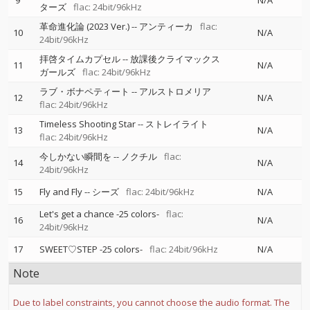
9
N/A
ターズ
flac: 24bit/96kHz
革命進化論 (2023 Ver.)
--
アンティーカ
flac:
10
N/A
24bit/96kHz
拝啓タイムカプセル
--
放課後クライマックス
11
N/A
ガールズ
flac: 24bit/96kHz
ラブ・ボナペティート
--
アルストロメリア
12
N/A
flac: 24bit/96kHz
Timeless Shooting Star
--
ストレイライト
13
N/A
flac: 24bit/96kHz
今しかない瞬間を
--
ノクチル
flac:
14
N/A
24bit/96kHz
15
Fly and Fly
--
シーズ
flac: 24bit/96kHz
N/A
Let's get a chance -25 colors-
flac:
16
N/A
24bit/96kHz
17
SWEET♡STEP -25 colors-
flac: 24bit/96kHz
N/A
Note
Due to label constraints, you cannot choose the audio format. The