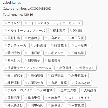
Label:
Lantis
Catalog number: LAXX09948B00Z
Total runtime: 120:16
ハイレゾ
アイドルマスターシャイニーカラーズ
イルミネーションスターズ
櫻木真乃
関根瞳
風野灯織
近藤玲奈
八宮めぐる
峯田茉優
アンティーカ
月岡恋鐘
礒部花凜
田中摩美々
菅沼千紗
白瀬咲耶
八巻アンナ
三峰結華
希水しお
幽谷霧子
結名美月
放課後クライマックスガールズ
小宮果穂
河野ひより
園田智代子
白石晴香
西城樹里
永井真里子
杜野凛世
丸岡和佳奈
有栖川夏葉
涼本あきほ
アルストロメリア
大崎甘奈
黒木ほの香
大崎甜花
前川涼子
桑山千雪
芝崎典子
ストレイライト
芹沢あさひ
田中有紀
黛冬優子
幸村恵理