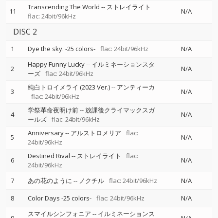
Transcending The World
--
ストレイライト
11
N/A
flac: 24bit/96kHz
DISC 2
1
Dye the sky. -25 colors-
flac: 24bit/96kHz
N/A
Happy Funny Lucky
--
イルミネーションスタ
2
N/A
ーズ
flac: 24bit/96kHz
純白トロイメライ (2023 Ver.)
--
アンティーカ
3
N/A
flac: 24bit/96kHz
学祭革命夜明け前
--
放課後クライマックスガ
4
N/A
ールズ
flac: 24bit/96kHz
Anniversary
--
アルストロメリア
flac:
5
N/A
24bit/96kHz
Destined Rival
--
ストレイライト
flac:
6
N/A
24bit/96kHz
7
あの花のように
--
ノクチル
flac: 24bit/96kHz
N/A
8
Color Days -25 colors-
flac: 24bit/96kHz
N/A
スマイルシンフォニア
--
イルミネーションス