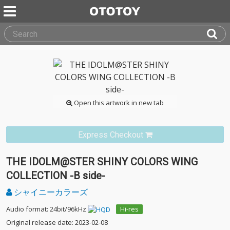
Open this artwork in new tab
Express Checkout
THE IDOLM@STER SHINY COLORS WING
COLLECTION -B side-
シャイニーカラーズ
Audio format: 24bit/96kHz
Hi-res
Original release date: 2023-02-08