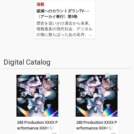
連載
破滅へのカウントダウンTV──
〈アーカイ奉行〉第9巻
歴史を追いかけ過去から未来、
情報過多の現代社会、デジタル
の海に散らばったあの名作、こ
の名作たちをひとつにまとめる
仕事人…!〈アーカイ奉行〉が今
日もデジタルの乱世を治め
る…!'''〈アーカイ奉行〉と
Digital Catalog
は…'''1.過去作の最新リマスター
音源 2.これまで未配信…
283 Production XXXX P
283 Production XXXX P
erformance XXX= S/N-
erformance XXX= S/N-
GUL4R1TY MUSIC COLL
GUL4R1TY MUSIC COLL