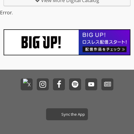
View More Digital Catalog
月24日にリリースいた
します。 プロデューサ
Error.
ーには、keigoが本格
的にキャリアを歩み始
めるここととなった楽
曲「Trust」をシングル
コラボでリリースして
以来、「Decision」、
「For my people」を
共にリリースしてきた
NGONGを迎えた。 ギ
ターの心地よい旋律を
乗せたスムースなビー
トに、折り重ねられて
いくkeigoの柔らかな
リリックとメロディが
心地よい楽曲となって
いる。
Sync the App