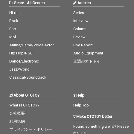
Genre
-
All Genres
Articles
Hi-res
Series
Rock
Interview
Pop
Column
Idol
Review
Anime/Game/Voice Actor
Live Report
Hip Hop/R&B
Audio Equipment
Dance/Electronic
先週のオトトイ
Jazz/World
Classical/Soundtrack
About OTOTOY
Help
What is OTOTOY?
Help Top
会社概要
Make OTOTOY better
利用規約
Found something weird? Please
プライバシー・ポリシー
mail us