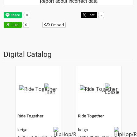
Report about incorrect data
Post
-
Embed
Like!
0
Digital Catalog
Ride Together
Ride Together
keigo
keigo