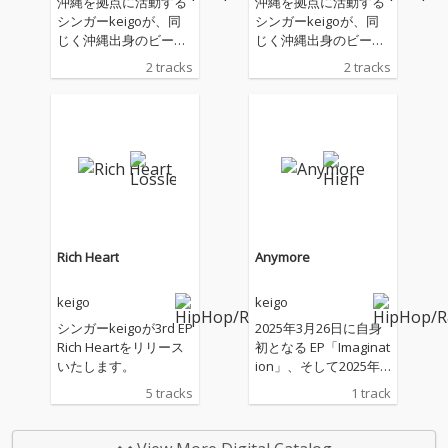
沖縄を拠点に活動する
沖縄を拠点に活動する
シンガーkeigoが、同
シンガーkeigoが、同
じく沖縄出身のビート
じく沖縄出身のビート
メイカーTOMiをプロデ
メイカーTOMiをプロデ
2 tracks
2 tracks
ューサーに迎えた新曲
ューサーに迎えた新曲
「Ride Together」を
「Ride Together」を
リリース。 HIPHOPやR
リリース。 HIPHOPやR
&Bをルーツに持ちなが
&Bをルーツに持ちなが
ら、Soul、Afro Beat
ら、Soul、Afro Beat
s、Reggaeなど多彩な
s、Reggaeなど多彩な
音楽性を取り入れてき
音楽性を取り入れてき
た彼による、この夏の
た彼による、この夏の
サンセットドライブソ
サンセットドライブソ
ングが登場。 夕暮れか
ングが登場。 夕暮れか
Rich Heart
Anymore
ら夜へと移り変わる沖
ら夜へと移り変わる沖
縄風景と、愛車でドラ
縄風景と、愛車でドラ
keigo
keigo
イブする時間を描いた
イブする時間を描いた
ミッドテンポR&Bナン
ミッドテンポR&Bナン
シンガーkeigoが3rd EP
2025年3月26日に自身
バー。グルーヴあふれ
バー。グルーヴあふれ
Rich Heartをリリース
初となる EP「Imaginat
るkeigoのボーカル
るkeigoのボーカル
いたします。
ion」、そして2025年4
と、TOMiによる温かみ
と、TOMiによる温かみ
月30日2nd EP「Creati
5 tracks
1 track
のあるローファイビー
のあるローファイビー
on」のリリースを経て
トが融合した1曲に仕
トが融合した1曲に仕
keigoがシングル曲「A
上がっている。
上がっている。
nymore」を2025年12