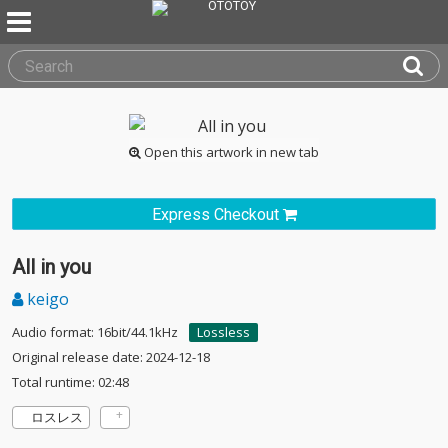
Open this artwork in new tab
Express Checkout
All in you
keigo
Audio format: 16bit/44.1kHz
Lossless
Original release date: 2024-12-18
Total runtime: 02:48
ロスレス