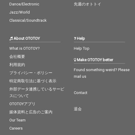
Dance/Electronic
先週のオトトイ
Jazz/World
Classical/Soundtrack
About OTOTOY
Help
What is OTOTOY?
Help Top
会社概要
Make OTOTOY better
利用規約
Found something weird? Please
プライバシー・ポリシー
mail us
特定商取引法に基づく表示
外部データ連携しているサービ
Contact
スについて
OTOTOYアプリ
退会
媒体資料と広告のご案内
Our Team
Careers