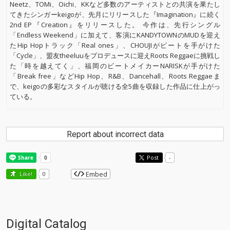
Neetz、TOMi、Oichi、KKなど多数のアーティストとの共演を果たし
てきたシンガーkeigoが、先月にリリースした『Imagination』に続く
2nd EP『Creation』をリリースした。 今作は、先行シングル
「Endless Weekend」に加えて、客演にKANDYTOWNのMUDを迎え
たHip Hopトラック「Real ones」、CHOUJIがビートを手がけた
「Cycle」、盟友theeluuをプロデュースに迎えRoots Reggaeに挑戦し
た「時を越えてく」、福岡のビートメイカーNARISKが手がけた
「Break free」などHip Hop、R&B、Dancehall、Roots Reggaeま
で、keigoの多彩なスタイルが聴ける全5曲を収録した作品に仕上がっ
ている。
Report about incorrect data
Post
-
Embed
Like!
0
Digital Catalog