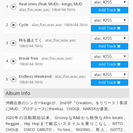
Real ones (feat. MUD)
--
keigo
MUD
1
alac,flac,wav,aac: 16bit/44.1kHz
Add Track
2
Cycle
alac,flac,wav,aac: 16bit/44.1kHz
Add Track
時を越えてく
alac,flac,wav,aac:
3
16bit/44.1kHz
Add Track
Break free
alac,flac,wav,aac:
4
16bit/44.1kHz
Add Track
Endless Weekend
alac,flac,wav,aac:
5
16bit/44.1kHz
Add Track
Album Info
沖縄出身のシンガーkeigoが、2nd EP『Creation』をリリース！客演
にMUD、プロデュースにtheeluu、CHOUJI、NARISKが参加。
2020年の活動開始以来、GroovyなR&Bから軽快なAfro beats、
Reggae、Hip Hopまで幅広いスタイルを乗りこなし、RITTO、
CHOUJI、CHICO CARLITO、Yo-Sea、NGONG、柊人、GOTTZ、