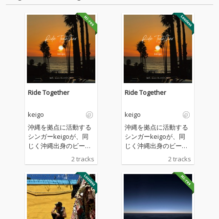
Ride Together
Ride Together
keigo
keigo
沖縄を拠点に活動する
沖縄を拠点に活動する
シンガーkeigoが、同
シンガーkeigoが、同
じく沖縄出身のビート
じく沖縄出身のビート
メイカーTOMiをプロデ
メイカーTOMiをプロデ
2 tracks
2 tracks
ューサーに迎えた新曲
ューサーに迎えた新曲
「Ride Together」を
「Ride Together」を
リリース。 HIPHOPやR
リリース。 HIPHOPやR
&Bをルーツに持ちなが
&Bをルーツに持ちなが
ら、Soul、Afro Beat
ら、Soul、Afro Beat
s、Reggaeなど多彩な
s、Reggaeなど多彩な