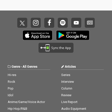
NGONGを迎えた。 ギ
ターの心地よい旋律を
乗せたスムースなビー
トに、折り重ねられて
いくkeigoの柔らかな
リリックとメロディが
心地よい楽曲となって
いる。
Sync the App
Genre
-
All Genres
Articles
Hi-res
Series
Rock
Interview
Pop
Column
Idol
Review
Anime/Game/Voice Actor
Live Report
Hip Hop/R&B
Audio Equipment