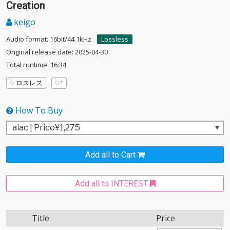
Creation
keigo
Audio format: 16bit/44.1kHz
Lossless
Original release date: 2025-04-30
Total runtime: 16:34
ロスレス
How To Buy
Add all to Cart
Add all to INTEREST
Title
Price