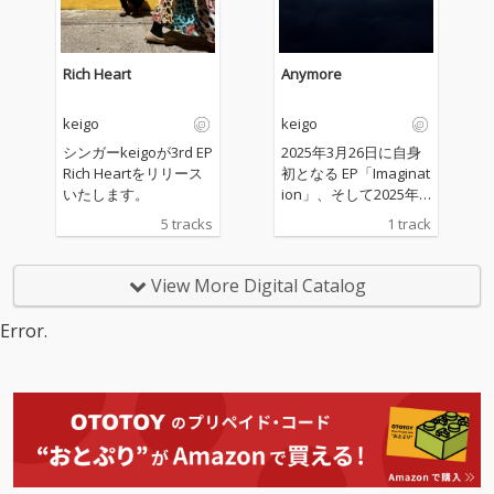
音楽性を取り入れてき
音楽性を取り入れてき
た彼による、この夏の
た彼による、この夏の
サンセットドライブソ
サンセットドライブソ
ングが登場。 夕暮れか
ングが登場。 夕暮れか
Rich Heart
Anymore
ら夜へと移り変わる沖
ら夜へと移り変わる沖
縄風景と、愛車でドラ
縄風景と、愛車でドラ
keigo
keigo
イブする時間を描いた
イブする時間を描いた
ミッドテンポR&Bナン
ミッドテンポR&Bナン
シンガーkeigoが3rd EP
2025年3月26日に自身
バー。グルーヴあふれ
バー。グルーヴあふれ
Rich Heartをリリース
初となる EP「Imaginat
るkeigoのボーカル
るkeigoのボーカル
いたします。
ion」、そして2025年4
と、TOMiによる温かみ
と、TOMiによる温かみ
月30日2nd EP「Creati
5 tracks
1 track
のあるローファイビー
のあるローファイビー
on」のリリースを経て
トが融合した1曲に仕
トが融合した1曲に仕
keigoがシングル曲「A
上がっている。
上がっている。
nymore」を2025年12
View More Digital Catalog
月24日にリリースいた
します。 プロデューサ
Error.
ーには、keigoが本格
的にキャリアを歩み始
めるここととなった楽
曲「Trust」をシングル
コラボでリリースして
以来、「Decision」、
「For my people」を
共にリリースしてきた