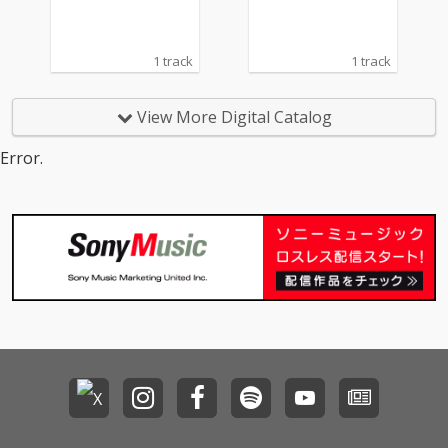
1 track
1 track
View More Digital Catalog
Error.