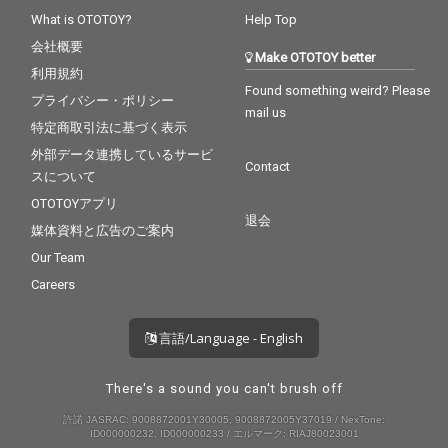
What is OTOTOY?
Help Top
会社概要
Make OTOTOY better
利用規約
Found something weird? Please
プライバシー・ポリシー
mail us
特定商取引法に基づく表示
外部データ連携しているサービ
Contact
スについて
OTOTOYアプリ
退会
媒体資料と広告のご案内
Our Team
Careers
言語/Language - English
There's a sound you can't brush off
許諾 JASRAC: 9008872001Y30005, 9008872005Y37019 / NexTone:
ID000000232, ID000000233 / エルマーク: RIAJ80023001