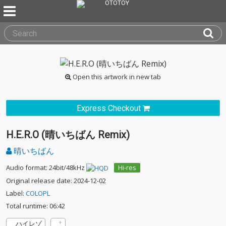
Open this artwork in new tab
Express Checkout
H.E.R.O (晴いちばん Remix)
晴いちばん
Audio format: 24bit/48kHz
Hi-res
Original release date: 2024-12-02
Label:
COLOPL
Total runtime: 06:42
ハイレゾ