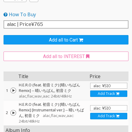
How To Buy
Add all to Cart
Add all to INTEREST
Title
Price
H.E.R.O (feat. 初音ミク) [晴いちばん
1
Remix]
--
晴いちばん
初音ミク
Add Track
alac,flac,wav,aac: 24bit/48kHz
H.E.R.O (feat. 初音ミク) [晴いちばん
Remix] [Instrumental ver.]
--
晴いちば
2
ん
初音ミク
alac,flac,wav,aac:
Add Track
24bit/48kHz
Album Info