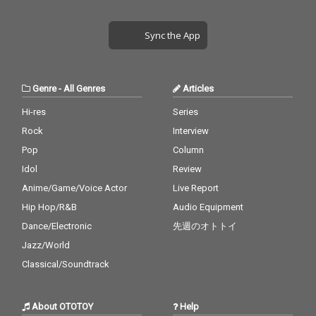
Sync the App
Genre
-
All Genres
Articles
Hi-res
Series
Rock
Interview
Pop
Column
Idol
Review
Anime/Game/Voice Actor
Live Report
Hip Hop/R&B
Audio Equipment
Dance/Electronic
先週のオトトイ
Jazz/World
Classical/Soundtrack
About OTOTOY
Help