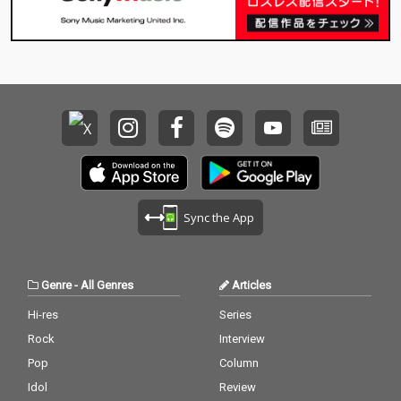
ムはこの音源で前人未
ムはこの音源で前人未
到の2年連続という快
到の2年連続という快
挙を成し遂げた。体を
挙を成し遂げた。体を
大きく揺らしたくなる
大きく揺らしたくなる
ようなダンサー受けの
ようなダンサー受けの
良いヘビーなBEATが特
良いヘビーなBEATが特
徴的。
徴的。
Sync the App
Genre
-
All Genres
Articles
Hi-res
Series
Rock
Interview
Pop
Column
Idol
Review