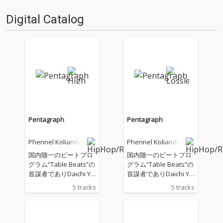
Digital Catalog
Pentagraph
Pentagraph
Phennel Koliander
Phennel Koliander
国内随一のビートプロ
国内随一のビートプロ
グラム“Table Beats”の
グラム“Table Beats”の
首謀者でありDaichi Ya
首謀者でありDaichi Ya
mamotoのライブDJも
mamotoのライブDJも
5 tracks
5 tracks
務めるPhennnel Kolia
務めるPhennnel Kolia
nderの新作EP。 J Dilla
nderの新作EP。 J Dilla
やFlying LotusなどのLA
やFlying LotusなどのLA
ビートの影響下での長
ビートの影響下での長