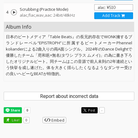
Scrubbing (Practice Mode)
4
alac,flac,wav,aac: 24bit/48kHz
Add Track
Album Info
日本のビートメディア『Table Beats』の長兄的存在でWONK擁するブ
ランドレーベル“EPISTROPH”に所属するビートメーカーPhennel
kolianderによる2曲入りの両A面シングル。 2024年のDance Delightで
優勝したチーム「咫和巵×無名(タワシ プラス ムメイ)」の為に書き下ろ
したオリジナルビート。同チームはこの音源で前人未到の2年連続とい
う快挙を成し遂げた。体を大きく揺らしたくなるようなダンサー受け
の良いヘビーなBEATが特徴的。
Report about incorrect data
Post
-
Embed
Like!
0