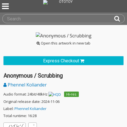
Open this artwork in new tab
Express Checkout
Anonymous / Scrubbing
Phennel Koliander
Audio format: 24bit/48kHz
Hi-res
Original release date: 2024-11-06
Label:
Phennel Koliander
Total runtime: 16:28
ハイレゾ