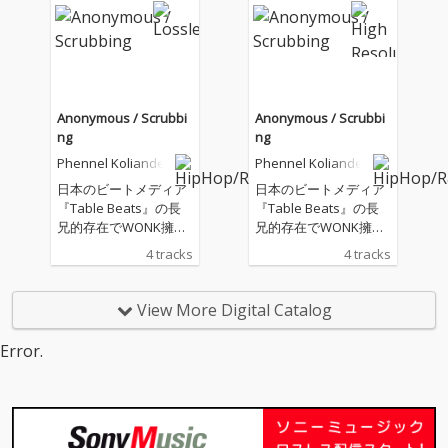
年の創作活動の新たな
年の創作活動の新たな
更新が記録された全5
更新が記録された全5
曲、Pentagraph。HIP
曲、Pentagraph。HIP
HOPビーツの可能性を
HOPビーツの可能性を
次の次元に押し上げる
次の次元に押し上げる
ような彼の制作意欲や
ような彼の制作意欲や
Anonymous / Scrubbi
Anonymous / Scrubbi
アイデア、そしてセン
アイデア、そしてセン
ng
ng
スが高純度で表現され
スが高純度で表現され
Phennel Koliander
Phennel Koliander
た内容となりあらゆる
た内容となりあらゆる
ジャンルの音楽やさま
ジャンルの音楽やさま
日本のビートメディア
日本のビートメディア
ざまなサウンドサンプ
ざまなサウンドサンプ
『Table Beats』の長
『Table Beats』の長
ルを巧みにレイヤーさ
ルを巧みにレイヤーさ
兄的存在でWONK擁す
兄的存在でWONK擁す
せていく作風は今回も
せていく作風は今回も
るブランドレーベル“E
るブランドレーベル“E
4 tracks
4 tracks
健在。ひとときたりと
健在。ひとときたりと
PISTROPH”に所属する
PISTROPH”に所属する
も耳を話すことができ
も耳を話すことができ
ビートメーカーPhenn
ビートメーカーPhenn
ないスリリングな展開
ないスリリングな展開
el kolianderによる2曲
el kolianderによる2曲
View More Digital Catalog
は何度再生してもフレ
は何度再生してもフレ
入りの両A面シング
入りの両A面シング
ッシュな発見をもたら
ッシュな発見をもたら
ル。 2024年のDance D
ル。 2024年のDance D
Error.
してくれるだろう。
してくれるだろう。
elightで優勝したチー
elightで優勝したチー
ム「咫和巵×無名(タワ
ム「咫和巵×無名(タワ
シ プラス ムメイ)」の
シ プラス ムメイ)」の
為に書き下ろしたオリ
為に書き下ろしたオリ
ジナルビート。同チー
ジナルビート。同チー