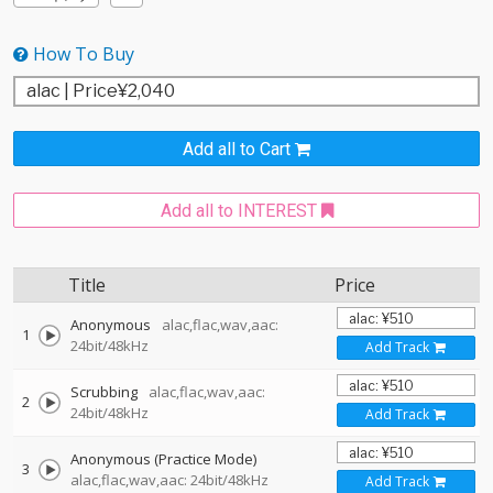
How To Buy
Add all to Cart
Add all to INTEREST
Title
Price
Anonymous
alac,flac,wav,aac:
1
24bit/48kHz
Add Track
Scrubbing
alac,flac,wav,aac:
2
24bit/48kHz
Add Track
Anonymous (Practice Mode)
3
alac,flac,wav,aac: 24bit/48kHz
Add Track