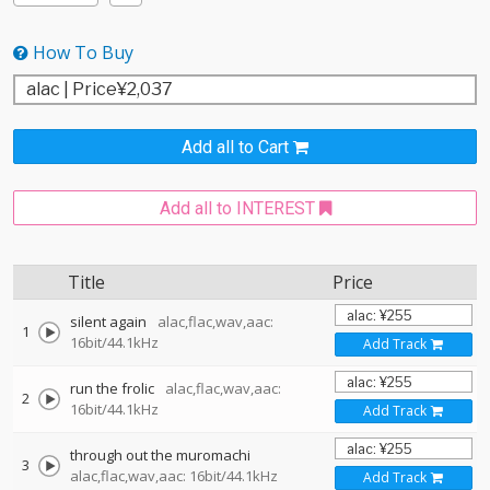
How To Buy
Add all to Cart
Add all to INTEREST
Title
Price
silent again
alac,flac,wav,aac:
1
16bit/44.1kHz
Add Track
run the frolic
alac,flac,wav,aac:
2
16bit/44.1kHz
Add Track
through out the muromachi
3
alac,flac,wav,aac: 16bit/44.1kHz
Add Track