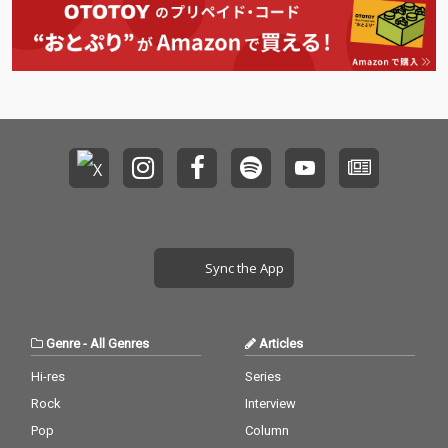
ジナルビート。同チー
ジナルビート。同チー
ムはこの音源で前人未
ムはこの音源で前人未
到の2年連続という快
到の2年連続という快
挙を成し遂げた。体を
挙を成し遂げた。体を
大きく揺らしたくなる
大きく揺らしたくなる
ようなダンサー受けの
ようなダンサー受けの
良いヘビーなBEATが特
良いヘビーなBEATが特
徴的。
徴的。
Sync the App
Genre
-
All Genres
Articles
Hi-res
Series
Rock
Interview
Pop
Column