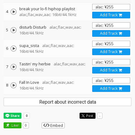
break your lo-fi hiphop playlist
4
alac,flac,wav,aac: 16bit/44.1kHz
Add Track
disturb Disturb
alac,flac,wav,aac:
5
16bit/44.1kHz
Add Track
supa_sista
alac,flac,wav,aac:
6
16bit/44.1kHz
Add Track
Tastin' my herbie
alac,flac,wav,aac:
7
16bit/44.1kHz
Add Track
Fall In Love
alac,flac,wav,aac:
8
16bit/44.1kHz
Add Track
Report about incorrect data
Post
-
Embed
Like!
0