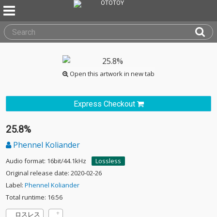
Open this artwork in new tab
Express Checkout
25.8%
Phennel Koliander
Audio format: 16bit/44.1kHz
Lossless
Original release date: 2020-02-26
Label:
Phennel Koliander
Total runtime: 16:56
ロスレス