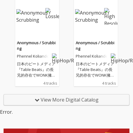
やFlying LotusなどのLA
やFlying LotusなどのLA
ビートの影響下での長
ビートの影響下での長
年の創作活動の新たな
年の創作活動の新たな
更新が記録された全5
更新が記録された全5
曲、Pentagraph。HIP
曲、Pentagraph。HIP
HOPビーツの可能性を
HOPビーツの可能性を
次の次元に押し上げる
次の次元に押し上げる
ような彼の制作意欲や
ような彼の制作意欲や
Anonymous / Scrubbi
Anonymous / Scrubbi
アイデア、そしてセン
アイデア、そしてセン
ng
ng
スが高純度で表現され
スが高純度で表現され
Phennel Koliander
Phennel Koliander
た内容となりあらゆる
た内容となりあらゆる
ジャンルの音楽やさま
ジャンルの音楽やさま
日本のビートメディア
日本のビートメディア
ざまなサウンドサンプ
ざまなサウンドサンプ
『Table Beats』の長
『Table Beats』の長
ルを巧みにレイヤーさ
ルを巧みにレイヤーさ
兄的存在でWONK擁す
兄的存在でWONK擁す
せていく作風は今回も
せていく作風は今回も
るブランドレーベル“E
るブランドレーベル“E
4 tracks
4 tracks
健在。ひとときたりと
健在。ひとときたりと
PISTROPH”に所属する
PISTROPH”に所属する
も耳を話すことができ
も耳を話すことができ
ビートメーカーPhenn
ビートメーカーPhenn
ないスリリングな展開
ないスリリングな展開
el kolianderによる2曲
el kolianderによる2曲
View More Digital Catalog
は何度再生してもフレ
は何度再生してもフレ
入りの両A面シング
入りの両A面シング
ッシュな発見をもたら
ッシュな発見をもたら
ル。 2024年のDance D
ル。 2024年のDance D
Error.
してくれるだろう。
してくれるだろう。
elightで優勝したチー
elightで優勝したチー
ム「咫和巵×無名(タワ
ム「咫和巵×無名(タワ
シ プラス ムメイ)」の
シ プラス ムメイ)」の
為に書き下ろしたオリ
為に書き下ろしたオリ