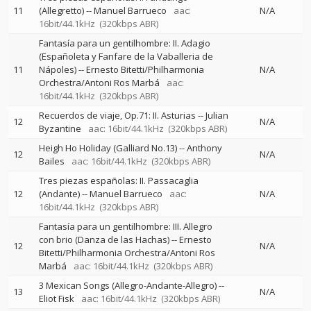
11
(Allegretto)
--
Manuel Barrueco
aac:
N/A
16bit/44.1kHz
(320kbps ABR)
Fantasía para un gentilhombre: II. Adagio
(Españoleta y Fanfare de la Vaballeria de
11
Nápoles)
--
Ernesto Bitetti/Philharmonia
N/A
Orchestra/Antoni Ros Marbá
aac:
16bit/44.1kHz
(320kbps ABR)
Recuerdos de viaje, Op.71: II. Asturias
--
Julian
12
N/A
Byzantine
aac: 16bit/44.1kHz
(320kbps ABR)
Heigh Ho Holiday (Galliard No.13)
--
Anthony
12
N/A
Bailes
aac: 16bit/44.1kHz
(320kbps ABR)
Tres piezas españolas: II. Passacaglia
12
(Andante)
--
Manuel Barrueco
aac:
N/A
16bit/44.1kHz
(320kbps ABR)
Fantasía para un gentilhombre: III. Allegro
con brio (Danza de las Hachas)
--
Ernesto
12
N/A
Bitetti/Philharmonia Orchestra/Antoni Ros
Marbá
aac: 16bit/44.1kHz
(320kbps ABR)
3 Mexican Songs (Allegro-Andante-Allegro)
--
13
N/A
Eliot Fisk
aac: 16bit/44.1kHz
(320kbps ABR)