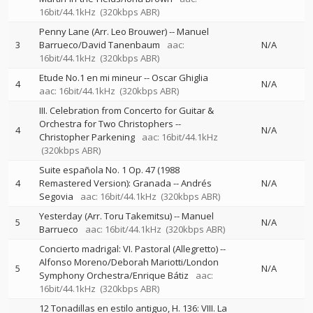
16bit/44.1kHz
(320kbps ABR)
Penny Lane (Arr. Leo Brouwer)
--
Manuel
3
Barrueco/David Tanenbaum
aac:
N/A
16bit/44.1kHz
(320kbps ABR)
Etude No.1 en mi mineur
--
Oscar Ghiglia
4
N/A
aac: 16bit/44.1kHz
(320kbps ABR)
III. Celebration from Concerto for Guitar &
Orchestra for Two Christophers
--
4
N/A
Christopher Parkening
aac: 16bit/44.1kHz
(320kbps ABR)
Suite española No. 1 Op. 47 (1988
4
Remastered Version): Granada
--
Andrés
N/A
Segovia
aac: 16bit/44.1kHz
(320kbps ABR)
Yesterday (Arr. Toru Takemitsu)
--
Manuel
5
N/A
Barrueco
aac: 16bit/44.1kHz
(320kbps ABR)
Concierto madrigal: VI. Pastoral (Allegretto)
--
Alfonso Moreno/Deborah Mariotti/London
5
N/A
Symphony Orchestra/Enrique Bátiz
aac:
16bit/44.1kHz
(320kbps ABR)
12 Tonadillas en estilo antiguo, H. 136: VIII. La