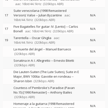
aac: 16bit/44.1kHz
(320kbps ABR)
Suite venezolana (1998 Remastered
17
Version): Valse
--
Julian Byzantine
aac:
N/A
16bit/44.1kHz
(320kbps ABR)
Five Bagatelles for guitar: IV. [Lento]
--
Carlos
17
N/A
Bonell
aac: 16bit/44.1kHz
(320kbps ABR)
Tarentella
--
Oscar Ghiglia
aac:
19
N/A
16bit/44.1kHz
(320kbps ABR)
La muerte del ángel
--
Manuel Barrueco
N/A
(320kbps ABR)
Sonatina in A: I. Allegretto
--
Ernesto Bitetti
N/A
(320kbps ABR)
Die Lauten-Suiten (The Lute Suites), Suite in E
Major, BWV 1006a: Gavotte en rondeau
--
N/A
Sharon Isbin
(320kbps ABR)
Countess of Pembroke's Paradise (Pavan
No.15) [1990 Remaster]
--
Anthony Bailes
N/A
(320kbps ABR)
Homenaje a la guitarra (1998 Remastered
N/A