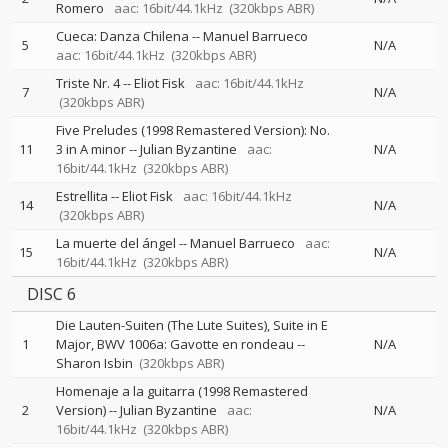
Romero
aac: 16bit/44.1kHz
(320kbps ABR)
Cueca: Danza Chilena
--
Manuel Barrueco
5
N/A
aac: 16bit/44.1kHz
(320kbps ABR)
Triste Nr. 4
--
Eliot Fisk
aac: 16bit/44.1kHz
7
N/A
(320kbps ABR)
Five Preludes (1998 Remastered Version): No.
11
3 in A minor
--
Julian Byzantine
aac:
N/A
16bit/44.1kHz
(320kbps ABR)
Estrellita
--
Eliot Fisk
aac: 16bit/44.1kHz
14
N/A
(320kbps ABR)
La muerte del ángel
--
Manuel Barrueco
aac:
15
N/A
16bit/44.1kHz
(320kbps ABR)
DISC 6
Die Lauten-Suiten (The Lute Suites), Suite in E
1
Major, BWV 1006a: Gavotte en rondeau
--
N/A
Sharon Isbin
(320kbps ABR)
Homenaje a la guitarra (1998 Remastered
2
Version)
--
Julian Byzantine
aac:
N/A
16bit/44.1kHz
(320kbps ABR)