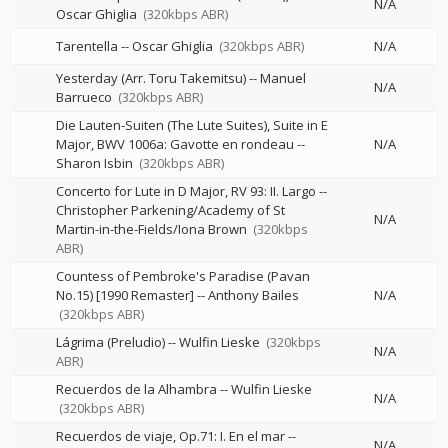
N/A
Oscar Ghiglia
(320kbps ABR)
Tarentella
--
Oscar Ghiglia
(320kbps ABR)
N/A
Yesterday (Arr. Toru Takemitsu)
--
Manuel
N/A
Barrueco
(320kbps ABR)
Die Lauten-Suiten (The Lute Suites), Suite in E
Major, BWV 1006a: Gavotte en rondeau
--
N/A
Sharon Isbin
(320kbps ABR)
Concerto for Lute in D Major, RV 93: II. Largo
--
Christopher Parkening/Academy of St
N/A
Martin-in-the-Fields/Iona Brown
(320kbps
ABR)
Countess of Pembroke's Paradise (Pavan
No.15) [1990 Remaster]
--
Anthony Bailes
N/A
(320kbps ABR)
Lágrima (Preludio)
--
Wulfin Lieske
(320kbps
N/A
ABR)
Recuerdos de la Alhambra
--
Wulfin Lieske
N/A
(320kbps ABR)
Recuerdos de viaje, Op.71: I. En el mar
--
N/A