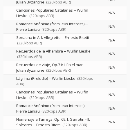
Julian Byzantine
(320kbps ABR)
Canciones Populares Catalanas
--
Wulfin
N/A
Lieske
(320kbps ABR)
Romance Anónimo (from Jeux Interdits)
--
N/A
Pierre Laniau
(320kbps ABR)
Sonatina in A: I. Allegretto
--
Ernesto Bitetti
N/A
(320kbps ABR)
Recuerdos de la Alhambra
--
Wulfin Lieske
N/A
(320kbps ABR)
Recuerdos de viaje, Op.71: I. En el mar
--
N/A
Julian Byzantine
(320kbps ABR)
Lágrima (Preludio)
--
Wulfin Lieske
(320kbps
N/A
ABR)
Canciones Populares Catalanas
--
Wulfin
N/A
Lieske
(320kbps ABR)
Romance Anónimo (from Jeux Interdits)
--
N/A
Pierre Laniau
(320kbps ABR)
Homenaje a Tarrega, Op. 69: I. Garrotin - II.
N/A
Soleares
--
Ernesto Bitetti
(320kbps ABR)