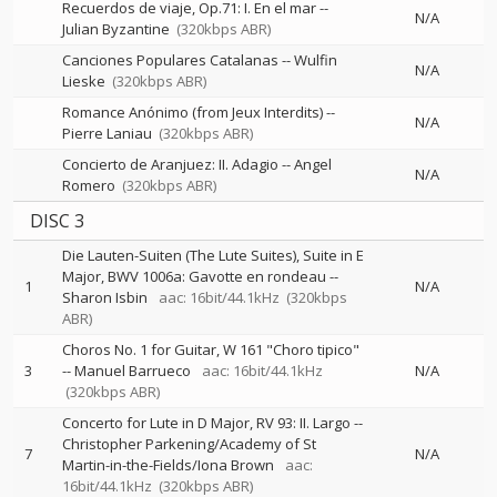
Recuerdos de viaje, Op.71: I. En el mar
--
N/A
Julian Byzantine
(320kbps ABR)
Canciones Populares Catalanas
--
Wulfin
N/A
Lieske
(320kbps ABR)
Romance Anónimo (from Jeux Interdits)
--
N/A
Pierre Laniau
(320kbps ABR)
Concierto de Aranjuez: II. Adagio
--
Angel
N/A
Romero
(320kbps ABR)
DISC 3
Die Lauten-Suiten (The Lute Suites), Suite in E
Major, BWV 1006a: Gavotte en rondeau
--
1
N/A
Sharon Isbin
aac: 16bit/44.1kHz
(320kbps
ABR)
Choros No. 1 for Guitar, W 161 "Choro tipico"
3
--
Manuel Barrueco
aac: 16bit/44.1kHz
N/A
(320kbps ABR)
Concerto for Lute in D Major, RV 93: II. Largo
--
Christopher Parkening/Academy of St
7
N/A
Martin-in-the-Fields/Iona Brown
aac:
16bit/44.1kHz
(320kbps ABR)