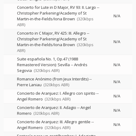
Concerto for Lute in D Major, RV 93: II. Largo
--
Christopher Parkening/Academy of St
N/A
Martin-in-the-Fields/Iona Brown
(320kbps
ABR)
Concerto in C Major, RV 425: III. Allegro
--
Christopher Parkening/Academy of St
N/A
Martin-in-the-Fields/Iona Brown
(320kbps
ABR)
Suite española No. 1, Op.47 (1988
Remastered Version): Sevilla
--
Andrés
N/A
Segovia
(320kbps ABR)
Romance Anónimo (from Jeux Interdits)
--
N/A
Pierre Laniau
(320kbps ABR)
Concierto de Aranjuez: I. Allegro con spirito
--
N/A
Angel Romero
(320kbps ABR)
Concierto de Aranjuez: II. Adagio
--
Angel
N/A
Romero
(320kbps ABR)
Concierto de Aranjuez: III. Allegro gentile
--
N/A
Angel Romero
(320kbps ABR)