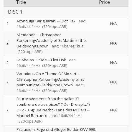
Title
Price
DISC 1
Aconquija · Air guarani
--
Eliot Fisk
aac:
1
N/A
16bit/44.1kHz
(320kbps ABR)
Allemande
--
Christopher
Parkening/Academy of St Martin-in-the-
2
N/A
Fields/Iona Brown
aac: 16bit/44.1kHz
(320kbps ABR)
La Abeias · Etüde
--
Eliot Fisk
aac:
2
N/A
16bit/44.1kHz
(320kbps ABR)
Variations On A Theme Of Mozart
--
Christopher Parkening/Academy of St
2
N/A
Martin-in-the-Fields/Iona Brown
aac:
16bit/44.1kHz
(320kbps ABR)
Four Movements from the ballet "El
sombrero de tres picos" ("Der Dreispitz")
2
(1+2 - 3+4): Die Nacht - Tanz des Müllers
--
N/A
Manuel Barrueco
aac: 16bit/44.1kHz
(320kbps ABR)
Präludium, Fuge und Allegor Es-dur BWV 998: