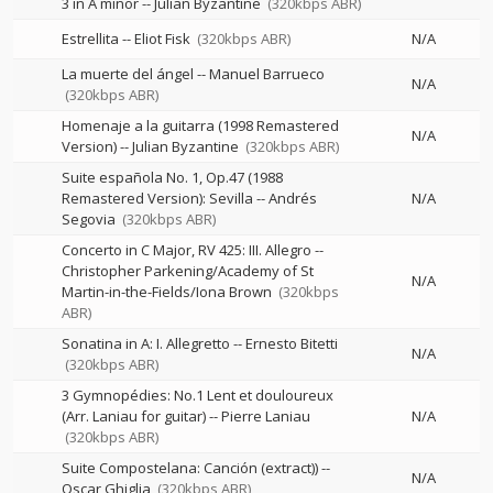
3 in A minor
--
Julian Byzantine
(320kbps ABR)
Estrellita
--
Eliot Fisk
(320kbps ABR)
N/A
La muerte del ángel
--
Manuel Barrueco
N/A
(320kbps ABR)
Homenaje a la guitarra (1998 Remastered
N/A
Version)
--
Julian Byzantine
(320kbps ABR)
Suite española No. 1, Op.47 (1988
Remastered Version): Sevilla
--
Andrés
N/A
Segovia
(320kbps ABR)
Concerto in C Major, RV 425: III. Allegro
--
Christopher Parkening/Academy of St
N/A
Martin-in-the-Fields/Iona Brown
(320kbps
ABR)
Sonatina in A: I. Allegretto
--
Ernesto Bitetti
N/A
(320kbps ABR)
3 Gymnopédies: No.1 Lent et douloureux
(Arr. Laniau for guitar)
--
Pierre Laniau
N/A
(320kbps ABR)
Suite Compostelana: Canción (extract))
--
N/A
Oscar Ghiglia
(320kbps ABR)