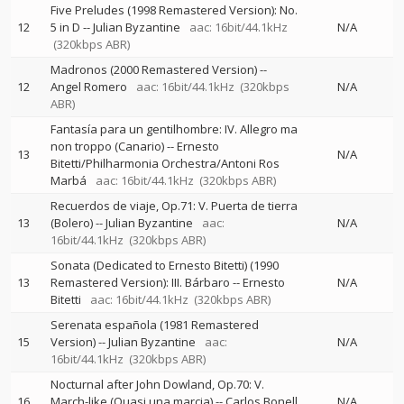
Five Preludes (1998 Remastered Version): No.
12
5 in D
--
Julian Byzantine
aac: 16bit/44.1kHz
N/A
(320kbps ABR)
Madronos (2000 Remastered Version)
--
12
Angel Romero
aac: 16bit/44.1kHz
(320kbps
N/A
ABR)
Fantasía para un gentilhombre: IV. Allegro ma
non troppo (Canario)
--
Ernesto
13
N/A
Bitetti/Philharmonia Orchestra/Antoni Ros
Marbá
aac: 16bit/44.1kHz
(320kbps ABR)
Recuerdos de viaje, Op.71: V. Puerta de tierra
13
(Bolero)
--
Julian Byzantine
aac:
N/A
16bit/44.1kHz
(320kbps ABR)
Sonata (Dedicated to Ernesto Bitetti) (1990
13
Remastered Version): III. Bárbaro
--
Ernesto
N/A
Bitetti
aac: 16bit/44.1kHz
(320kbps ABR)
Serenata española (1981 Remastered
15
Version)
--
Julian Byzantine
aac:
N/A
16bit/44.1kHz
(320kbps ABR)
Nocturnal after John Dowland, Op.70: V.
16
March-like (Quasi una marcia)
--
Carlos Bonell
N/A