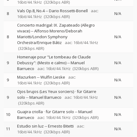
16bit/44.1kHz
(320kbps ABR)
Vals Op.8, No.4
--
Dario Rossetti-Bonell
aac:
8
N/A
16bit/44.1kHz
(320kbps ABR)
Concierto madrigal: IX. Zapateado (Allegro
vivace)
--
Alfonso Moreno/Deborah
8
Mariotti/London Symphony
N/A
Orchestra/Enrique Bátiz
aac: 16bit/44.1kHz
(320kbps ABR)
Homenaje pour "Le tombeau de Claude
9
Debussy": (Mesto e calmo)
--
Manuel
N/A
Barrueco
aac: 16bit/44.1kHz
(320kbps ABR)
Mazurken
--
Wulfin Lieske
aac:
9
N/A
16bit/44.1kHz
(320kbps ABR)
Ojos brujos (Les Yeux sorciers) · für Gitarre
9
solo
--
Manuel Barrueco
aac: 16bit/44.1kHz
N/A
(320kbps ABR)
Guajira criolla · für Gitarre solo
--
Manuel
10
N/A
Barrueco
aac: 16bit/44.1kHz
(320kbps ABR)
Estudio sin luz
--
Ernesto Bitetti
aac:
11
N/A
16bit/44.1kHz
(320kbps ABR)