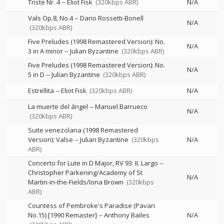
Triste Nr. 4
--
Eliot Fisk
(320kbps ABR)
N/A
Vals Op.8, No.4
--
Dario Rossetti-Bonell
N/A
(320kbps ABR)
Five Preludes (1998 Remastered Version): No.
N/A
3 in A minor
--
Julian Byzantine
(320kbps ABR)
Five Preludes (1998 Remastered Version): No.
N/A
5 in D
--
Julian Byzantine
(320kbps ABR)
Estrellita
--
Eliot Fisk
(320kbps ABR)
N/A
La muerte del ángel
--
Manuel Barrueco
N/A
(320kbps ABR)
Suite venezolana (1998 Remastered
Version): Valse
--
Julian Byzantine
(320kbps
N/A
ABR)
Concerto for Lute in D Major, RV 93: II. Largo
--
Christopher Parkening/Academy of St
N/A
Martin-in-the-Fields/Iona Brown
(320kbps
ABR)
Countess of Pembroke's Paradise (Pavan
No.15) [1990 Remaster]
--
Anthony Bailes
N/A