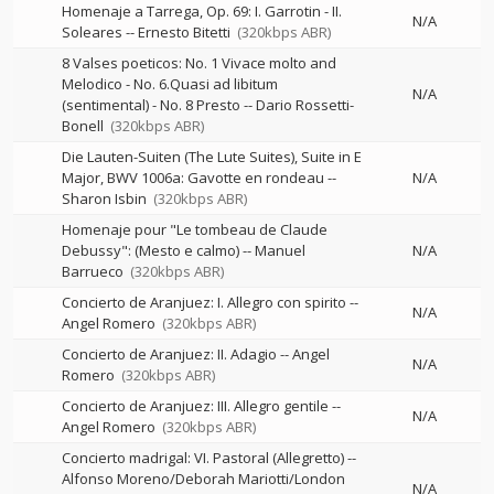
Homenaje a Tarrega, Op. 69: I. Garrotin - II.
N/A
Soleares
--
Ernesto Bitetti
(320kbps ABR)
8 Valses poeticos: No. 1 Vivace molto and
Melodico - No. 6.Quasi ad libitum
N/A
(sentimental) - No. 8 Presto
--
Dario Rossetti-
Bonell
(320kbps ABR)
Die Lauten-Suiten (The Lute Suites), Suite in E
Major, BWV 1006a: Gavotte en rondeau
--
N/A
Sharon Isbin
(320kbps ABR)
Homenaje pour "Le tombeau de Claude
Debussy": (Mesto e calmo)
--
Manuel
N/A
Barrueco
(320kbps ABR)
Concierto de Aranjuez: I. Allegro con spirito
--
N/A
Angel Romero
(320kbps ABR)
Concierto de Aranjuez: II. Adagio
--
Angel
N/A
Romero
(320kbps ABR)
Concierto de Aranjuez: III. Allegro gentile
--
N/A
Angel Romero
(320kbps ABR)
Concierto madrigal: VI. Pastoral (Allegretto)
--
Alfonso Moreno/Deborah Mariotti/London
N/A