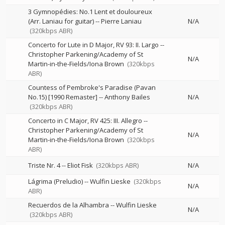
3 Gymnopédies: No.1 Lent et douloureux
(Arr. Laniau for guitar)
--
Pierre Laniau
N/A
(320kbps ABR)
Concerto for Lute in D Major, RV 93: II. Largo
--
Christopher Parkening/Academy of St
N/A
Martin-in-the-Fields/Iona Brown
(320kbps
ABR)
Countess of Pembroke's Paradise (Pavan
No.15) [1990 Remaster]
--
Anthony Bailes
N/A
(320kbps ABR)
Concerto in C Major, RV 425: III. Allegro
--
Christopher Parkening/Academy of St
N/A
Martin-in-the-Fields/Iona Brown
(320kbps
ABR)
Triste Nr. 4
--
Eliot Fisk
(320kbps ABR)
N/A
Lágrima (Preludio)
--
Wulfin Lieske
(320kbps
N/A
ABR)
Recuerdos de la Alhambra
--
Wulfin Lieske
N/A
(320kbps ABR)