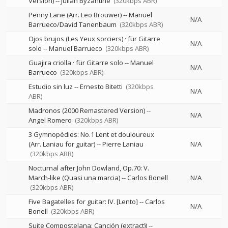
Version)
--
Julian Byzantine
(320kbps ABR)
Penny Lane (Arr. Leo Brouwer)
--
Manuel
N/A
Barrueco/David Tanenbaum
(320kbps ABR)
Ojos brujos (Les Yeux sorciers) · für Gitarre
N/A
solo
--
Manuel Barrueco
(320kbps ABR)
Guajira criolla · für Gitarre solo
--
Manuel
N/A
Barrueco
(320kbps ABR)
Estudio sin luz
--
Ernesto Bitetti
(320kbps
N/A
ABR)
Madronos (2000 Remastered Version)
--
N/A
Angel Romero
(320kbps ABR)
3 Gymnopédies: No.1 Lent et douloureux
(Arr. Laniau for guitar)
--
Pierre Laniau
N/A
(320kbps ABR)
Nocturnal after John Dowland, Op.70: V.
March-like (Quasi una marcia)
--
Carlos Bonell
N/A
(320kbps ABR)
Five Bagatelles for guitar: IV. [Lento]
--
Carlos
N/A
Bonell
(320kbps ABR)
Suite Compostelana: Canción (extract))
--