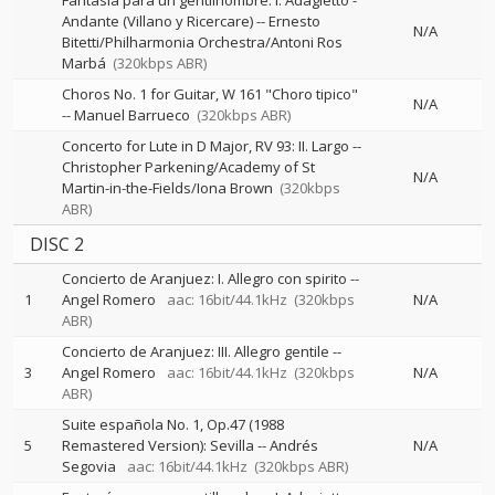
Fantasía para un gentilhombre: I. Adagietto -
Andante (Villano y Ricercare)
--
Ernesto
N/A
Bitetti/Philharmonia Orchestra/Antoni Ros
Marbá
(320kbps ABR)
Choros No. 1 for Guitar, W 161 "Choro tipico"
N/A
--
Manuel Barrueco
(320kbps ABR)
Concerto for Lute in D Major, RV 93: II. Largo
--
Christopher Parkening/Academy of St
N/A
Martin-in-the-Fields/Iona Brown
(320kbps
ABR)
DISC 2
Concierto de Aranjuez: I. Allegro con spirito
--
1
Angel Romero
aac: 16bit/44.1kHz
(320kbps
N/A
ABR)
Concierto de Aranjuez: III. Allegro gentile
--
3
Angel Romero
aac: 16bit/44.1kHz
(320kbps
N/A
ABR)
Suite española No. 1, Op.47 (1988
5
Remastered Version): Sevilla
--
Andrés
N/A
Segovia
aac: 16bit/44.1kHz
(320kbps ABR)