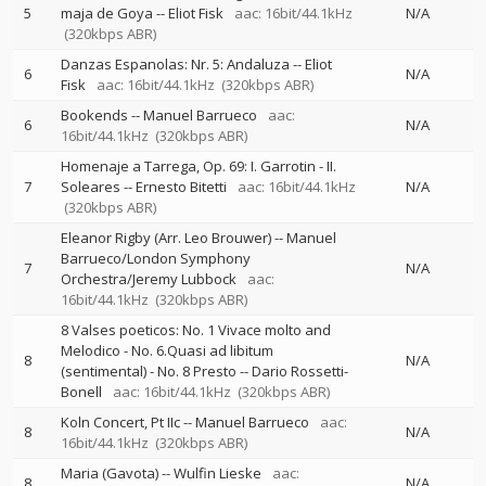
5
maja de Goya
--
Eliot Fisk
aac: 16bit/44.1kHz
N/A
(320kbps ABR)
Danzas Espanolas: Nr. 5: Andaluza
--
Eliot
6
N/A
Fisk
aac: 16bit/44.1kHz
(320kbps ABR)
Bookends
--
Manuel Barrueco
aac:
6
N/A
16bit/44.1kHz
(320kbps ABR)
Homenaje a Tarrega, Op. 69: I. Garrotin - II.
7
Soleares
--
Ernesto Bitetti
aac: 16bit/44.1kHz
N/A
(320kbps ABR)
Eleanor Rigby (Arr. Leo Brouwer)
--
Manuel
Barrueco/London Symphony
7
N/A
Orchestra/Jeremy Lubbock
aac:
16bit/44.1kHz
(320kbps ABR)
8 Valses poeticos: No. 1 Vivace molto and
Melodico - No. 6.Quasi ad libitum
8
N/A
(sentimental) - No. 8 Presto
--
Dario Rossetti-
Bonell
aac: 16bit/44.1kHz
(320kbps ABR)
Koln Concert, Pt IIc
--
Manuel Barrueco
aac:
8
N/A
16bit/44.1kHz
(320kbps ABR)
Maria (Gavota)
--
Wulfin Lieske
aac:
8
N/A