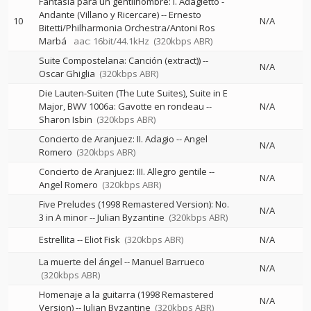
Fantasía para un gentilhombre: I. Adagietto -
Andante (Villano y Ricercare)
--
Ernesto
10
N/A
Bitetti/Philharmonia Orchestra/Antoni Ros
Marbá
aac: 16bit/44.1kHz
(320kbps ABR)
Suite Compostelana: Canción (extract))
--
N/A
Oscar Ghiglia
(320kbps ABR)
Die Lauten-Suiten (The Lute Suites), Suite in E
Major, BWV 1006a: Gavotte en rondeau
--
N/A
Sharon Isbin
(320kbps ABR)
Concierto de Aranjuez: II. Adagio
--
Angel
N/A
Romero
(320kbps ABR)
Concierto de Aranjuez: III. Allegro gentile
--
N/A
Angel Romero
(320kbps ABR)
Five Preludes (1998 Remastered Version): No.
N/A
3 in A minor
--
Julian Byzantine
(320kbps ABR)
Estrellita
--
Eliot Fisk
(320kbps ABR)
N/A
La muerte del ángel
--
Manuel Barrueco
N/A
(320kbps ABR)
Homenaje a la guitarra (1998 Remastered
N/A
Version)
--
Julian Byzantine
(320kbps ABR)