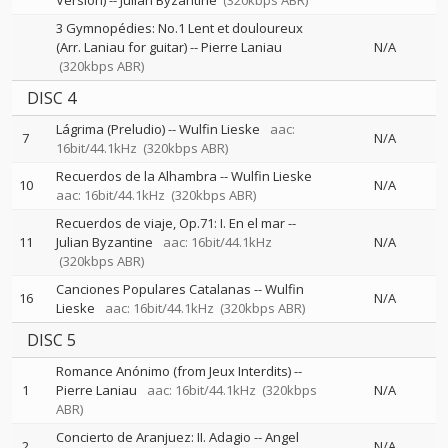
Version)
--
Julian Byzantine
(320kbps ABR)
3 Gymnopédies: No.1 Lent et douloureux
(Arr. Laniau for guitar)
--
Pierre Laniau
N/A
(320kbps ABR)
DISC 4
Lágrima (Preludio)
--
Wulfin Lieske
aac:
7
N/A
16bit/44.1kHz
(320kbps ABR)
Recuerdos de la Alhambra
--
Wulfin Lieske
10
N/A
aac: 16bit/44.1kHz
(320kbps ABR)
Recuerdos de viaje, Op.71: I. En el mar
--
11
Julian Byzantine
aac: 16bit/44.1kHz
N/A
(320kbps ABR)
Canciones Populares Catalanas
--
Wulfin
16
N/A
Lieske
aac: 16bit/44.1kHz
(320kbps ABR)
DISC 5
Romance Anónimo (from Jeux Interdits)
--
1
Pierre Laniau
aac: 16bit/44.1kHz
(320kbps
N/A
ABR)
Concierto de Aranjuez: II. Adagio
--
Angel
2
N/A