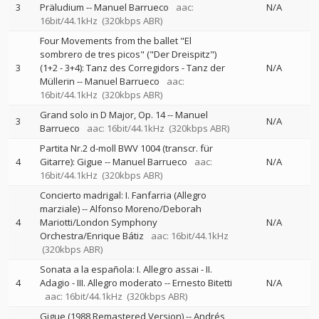
3
Präludium
--
Manuel Barrueco
aac:
N/A
16bit/44.1kHz
(320kbps ABR)
Four Movements from the ballet "El
sombrero de tres picos" ("Der Dreispitz")
3
(1+2 - 3+4): Tanz des Corregidors - Tanz der
N/A
Müllerin
--
Manuel Barrueco
aac:
16bit/44.1kHz
(320kbps ABR)
Grand solo in D Major, Op. 14
--
Manuel
3
N/A
Barrueco
aac: 16bit/44.1kHz
(320kbps ABR)
Partita Nr.2 d-moll BWV 1004 (transcr. für
4
Gitarre): Gigue
--
Manuel Barrueco
aac:
N/A
16bit/44.1kHz
(320kbps ABR)
Concierto madrigal: I. Fanfarria (Allegro
marziale)
--
Alfonso Moreno/Deborah
4
Mariotti/London Symphony
N/A
Orchestra/Enrique Bátiz
aac: 16bit/44.1kHz
(320kbps ABR)
Sonata a la española: I. Allegro assai - II.
4
Adagio - III. Allegro moderato
--
Ernesto Bitetti
N/A
aac: 16bit/44.1kHz
(320kbps ABR)
Gigue (1988 Remastered Version)
--
Andrés