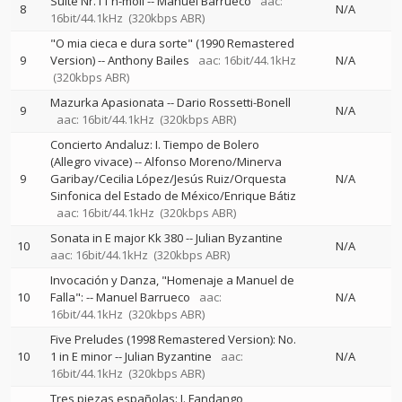
Suite Nr.11 h-moll
--
Manuel Barrueco
aac:
8
N/A
16bit/44.1kHz
(320kbps ABR)
"O mia cieca e dura sorte" (1990 Remastered
9
Version)
--
Anthony Bailes
aac: 16bit/44.1kHz
N/A
(320kbps ABR)
Mazurka Apasionata
--
Dario Rossetti-Bonell
9
N/A
aac: 16bit/44.1kHz
(320kbps ABR)
Concierto Andaluz: I. Tiempo de Bolero
(Allegro vivace)
--
Alfonso Moreno/Minerva
9
Garibay/Cecilia López/Jesús Ruiz/Orquesta
N/A
Sinfonica del Estado de México/Enrique Bátiz
aac: 16bit/44.1kHz
(320kbps ABR)
Sonata in E major Kk 380
--
Julian Byzantine
10
N/A
aac: 16bit/44.1kHz
(320kbps ABR)
Invocación y Danza, "Homenaje a Manuel de
10
Falla":
--
Manuel Barrueco
aac:
N/A
16bit/44.1kHz
(320kbps ABR)
Five Preludes (1998 Remastered Version): No.
10
1 in E minor
--
Julian Byzantine
aac:
N/A
16bit/44.1kHz
(320kbps ABR)
Tres piezas españolas: I. Fandango