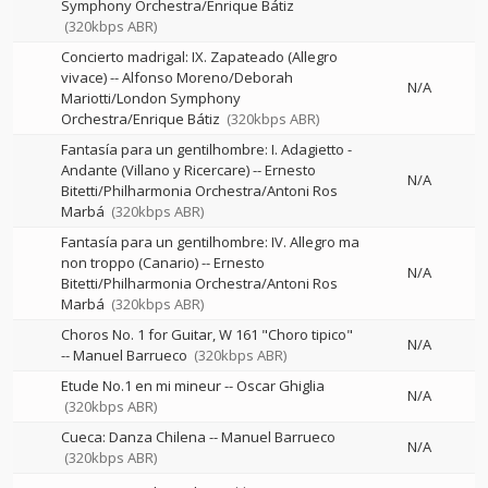
Symphony Orchestra/Enrique Bátiz
(320kbps ABR)
Concierto madrigal: IX. Zapateado (Allegro
vivace)
--
Alfonso Moreno/Deborah
N/A
Mariotti/London Symphony
Orchestra/Enrique Bátiz
(320kbps ABR)
Fantasía para un gentilhombre: I. Adagietto -
Andante (Villano y Ricercare)
--
Ernesto
N/A
Bitetti/Philharmonia Orchestra/Antoni Ros
Marbá
(320kbps ABR)
Fantasía para un gentilhombre: IV. Allegro ma
non troppo (Canario)
--
Ernesto
N/A
Bitetti/Philharmonia Orchestra/Antoni Ros
Marbá
(320kbps ABR)
Choros No. 1 for Guitar, W 161 "Choro tipico"
N/A
--
Manuel Barrueco
(320kbps ABR)
Etude No.1 en mi mineur
--
Oscar Ghiglia
N/A
(320kbps ABR)
Cueca: Danza Chilena
--
Manuel Barrueco
N/A
(320kbps ABR)