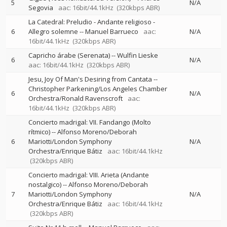
5
N/A
Segovia
aac: 16bit/44.1kHz
(320kbps ABR)
La Catedral: Preludio - Andante religioso -
6
Allegro solemne
--
Manuel Barrueco
aac:
N/A
16bit/44.1kHz
(320kbps ABR)
Capricho árabe (Serenata)
--
Wulfin Lieske
6
N/A
aac: 16bit/44.1kHz
(320kbps ABR)
Jesu, Joy Of Man's Desiring from Cantata
--
Christopher Parkening/Los Angeles Chamber
6
N/A
Orchestra/Ronald Ravenscroft
aac:
16bit/44.1kHz
(320kbps ABR)
Concierto madrigal: VII. Fandango (Molto
rítmico)
--
Alfonso Moreno/Deborah
6
Mariotti/London Symphony
N/A
Orchestra/Enrique Bátiz
aac: 16bit/44.1kHz
(320kbps ABR)
Concierto madrigal: VIII. Arieta (Andante
nostalgico)
--
Alfonso Moreno/Deborah
7
Mariotti/London Symphony
N/A
Orchestra/Enrique Bátiz
aac: 16bit/44.1kHz
(320kbps ABR)