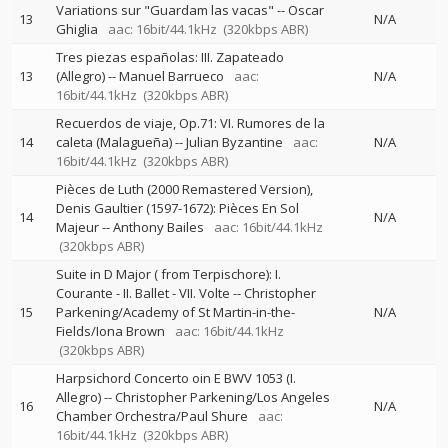
Variations sur "Guardam las vacas"
--
Oscar
13
N/A
Ghiglia
aac: 16bit/44.1kHz
(320kbps ABR)
Tres piezas españolas: III. Zapateado
13
(Allegro)
--
Manuel Barrueco
aac:
N/A
16bit/44.1kHz
(320kbps ABR)
Recuerdos de viaje, Op.71: VI. Rumores de la
14
caleta (Malagueña)
--
Julian Byzantine
aac:
N/A
16bit/44.1kHz
(320kbps ABR)
Pièces de Luth (2000 Remastered Version),
Denis Gaultier (1597-1672): Pièces En Sol
14
N/A
Majeur
--
Anthony Bailes
aac: 16bit/44.1kHz
(320kbps ABR)
Suite in D Major ( from Terpischore): I.
Courante - II. Ballet - VII. Volte
--
Christopher
15
Parkening/Academy of St Martin-in-the-
N/A
Fields/Iona Brown
aac: 16bit/44.1kHz
(320kbps ABR)
Harpsichord Concerto oin E BWV 1053 (I.
Allegro)
--
Christopher Parkening/Los Angeles
16
N/A
Chamber Orchestra/Paul Shure
aac:
16bit/44.1kHz
(320kbps ABR)