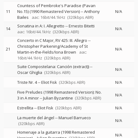
Countess of Pembroke's Paradise (Pavan
11
No.15) (1990 Remastered Version)
--
Anthony
N/A
Bailes
aac: 16bit/44.1kHz
(320kbps ABR)
Sonatina in A: I. Allegretto
--
Ernesto Bitetti
14
N/A
aac: 16bit/44.1kHz
(320kbps ABR)
Concerto in C Major, RV 425: III. Allegro
--
Christopher Parkening/Academy of St
21
N/A
Martin-in-the-Fields/Iona Brown
aac:
16bit/44.1kHz
(320kbps ABR)
Suite Compostelana: Canción (extract))
--
N/A
Oscar Ghiglia
(320kbps ABR)
Triste Nr. 4
--
Eliot Fisk
(320kbps ABR)
N/A
Five Preludes (1998 Remastered Version): No.
N/A
3 in A minor
--
Julian Byzantine
(320kbps ABR)
Estrellita
--
Eliot Fisk
(320kbps ABR)
N/A
La muerte del ángel
--
Manuel Barrueco
N/A
(320kbps ABR)
Homenaje a la guitarra (1998 Remastered
N/A