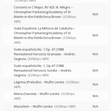
(320kbps ABR)
Concerto in C Major, RV 425: III. Allegro
--
Christopher Parkening/Academy of St
N/A
Martin-in-the-Fields/Iona Brown
(320kbps
ABR)
Suite Española: La Miñona de Cataluña
--
Christopher Parkening/Academy of St
N/A
Martin-in-the-Fields/Iona Brown
(320kbps
ABR)
Suite española No. 1 Op. 47 (1988
Remastered Version): Granada
--
Andrés
N/A
Segovia
(320kbps ABR)
Suite española No. 1, Op.47 (1988
Remastered Version): Sevilla
--
Andrés
N/A
Segovia
(320kbps ABR)
Lágrima (Preludio)
--
Wulfin Lieske
(320kbps
N/A
ABR)
Maria (Gavota)
--
Wulfin Lieske
(320kbps
N/A
ABR)
Mazurken
--
Wulfin Lieske
(320kbps ABR)
N/A