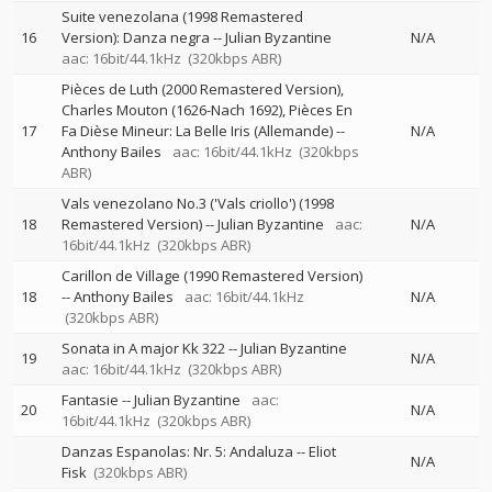
Suite venezolana (1998 Remastered
16
Version): Danza negra
--
Julian Byzantine
N/A
aac: 16bit/44.1kHz
(320kbps ABR)
Pièces de Luth (2000 Remastered Version),
Charles Mouton (1626-Nach 1692), Pièces En
17
Fa Dièse Mineur: La Belle Iris (Allemande)
--
N/A
Anthony Bailes
aac: 16bit/44.1kHz
(320kbps
ABR)
Vals venezolano No.3 ('Vals criollo') (1998
18
Remastered Version)
--
Julian Byzantine
aac:
N/A
16bit/44.1kHz
(320kbps ABR)
Carillon de Village (1990 Remastered Version)
18
--
Anthony Bailes
aac: 16bit/44.1kHz
N/A
(320kbps ABR)
Sonata in A major Kk 322
--
Julian Byzantine
19
N/A
aac: 16bit/44.1kHz
(320kbps ABR)
Fantasie
--
Julian Byzantine
aac:
20
N/A
16bit/44.1kHz
(320kbps ABR)
Danzas Espanolas: Nr. 5: Andaluza
--
Eliot
N/A
Fisk
(320kbps ABR)