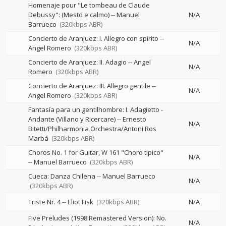
Homenaje pour "Le tombeau de Claude
Debussy": (Mesto e calmo)
--
Manuel
N/A
Barrueco
(320kbps ABR)
Concierto de Aranjuez: I. Allegro con spirito
--
N/A
Angel Romero
(320kbps ABR)
Concierto de Aranjuez: II. Adagio
--
Angel
N/A
Romero
(320kbps ABR)
Concierto de Aranjuez: III. Allegro gentile
--
N/A
Angel Romero
(320kbps ABR)
Fantasía para un gentilhombre: I. Adagietto -
Andante (Villano y Ricercare)
--
Ernesto
N/A
Bitetti/Philharmonia Orchestra/Antoni Ros
Marbá
(320kbps ABR)
Choros No. 1 for Guitar, W 161 "Choro tipico"
N/A
--
Manuel Barrueco
(320kbps ABR)
Cueca: Danza Chilena
--
Manuel Barrueco
N/A
(320kbps ABR)
Triste Nr. 4
--
Eliot Fisk
(320kbps ABR)
N/A
Five Preludes (1998 Remastered Version): No.
N/A