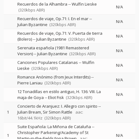
Recuerdos de la Alhambra
--
Wulfin Lieske
N/A
(320kbps ABR)
Recuerdos de viaje, Op.71: I. En el mar
--
N/A
Julian Byzantine
(320kbps ABR)
Recuerdos de viaje, Op.71: V. Puerta de tierra
N/A
(Bolero)
--
Julian Byzantine
(320kbps ABR)
Serenata española (1981 Remastered
N/A
Version)
--
Julian Byzantine
(320kbps ABR)
Canciones Populares Catalanas
--
Wulfin
N/A
Lieske
(320kbps ABR)
Romance Anónimo (from Jeux Interdits)
--
N/A
Pierre Laniau
(320kbps ABR)
12 Tonadillas en estilo antiguo, H. 136: VIII. La
N/A
maja de Goya
--
Eliot Fisk
(320kbps ABR)
Concierto de Aranjuez: I. Allegro con spirito
--
1
Julian Bream
Sir Simon Rattle
aac:
N/A
16bit/44.1kHz
(320kbps ABR)
Suite Española: La Miñona de Cataluña
--
Christopher Parkening/Academy of St
1
N/A
Martin-in-the-Fields/Iona Brown
aac: