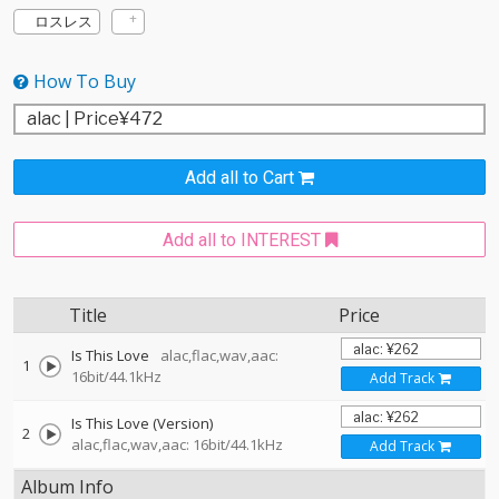
ロスレス
How To Buy
Add all to Cart
Add all to INTEREST
Title
Price
Is This Love
alac,flac,wav,aac:
1
16bit/44.1kHz
Add Track
Is This Love (Version)
2
alac,flac,wav,aac: 16bit/44.1kHz
Add Track
Album Info