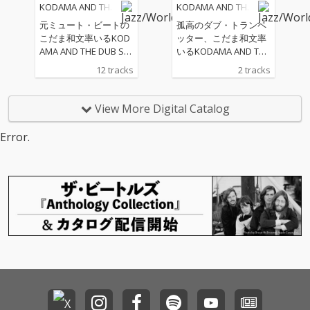
KODAMA AND THE
KODAMA AND THE
けるキャロル・キング
きっかけになったとい
DUB STATION BAN
DUB STATION BAN
の名曲「You’ve Got A
う、ボブ・マーリーの
元ミュート・ビートの
孤高のダブ・トランペ
D
D
Friend」。『♪ともしび
名曲「Is This Love」。
こだま和文率いるKOD
ッター、こだま和文率
♪』のなかでももっと
マーリーのポジティ
AMA AND THE DUB ST
いるKODAMA AND THE
もキャッチーなナンバ
ヴ・ヴァイブレーショ
ATION BAND。 そのラ
DUB STATION BAND、
12 tracks
2 tracks
ーのひとつ。
ンをインスト化した躍
イヴではもはやおなじ
新作カヴァー・アルバ
動感あふれる秀逸きわ
みとなっているカヴァ
ムから「You've Got A
まりないカヴァー。
ー曲の数々。それらを
Friend」
View More Digital Catalog
スタジオでじっくりと
録音し、作り上げた待
Error.
望のカヴァー・アルバ
ム！ ■2019年にリリー
スした初のオリジナ
ル・フル・アルバム
『かすかな きぼう』が
きわめて高い評価を受
けた、こだま和文率い
るKODAMA AND THE D
UB STATION BAND。彼
らがたびたびライヴで
披露してきたカヴァー
曲の数々がついに作品
となる！