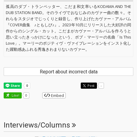
孤高のダブ・トランペッター、こだま和文率いるKODAMA AND THE
DUB STATION BAND。そのライヴでおなじみのカヴァー曲の数々。そ
れらをスタジオでじっくりと録音し、作り上げたカヴァー・アルバム
『COVER曲集 ♪ともしび♪』。2023年10月にリリースした大好評の同
作からのシングル・カット。こだまがカヴァー・アルバムを作ろうと
思い立ったきっかけになったという、ボブ・マーリーの名曲「Is This
Love」。マーリーのポジティヴ・ヴァイブレーションをインスト化し
た躍動感あふれる秀逸きわまりないカヴァー。
Report about incorrect data
Post
-
Embed
Like!
0
Interviews/Columns