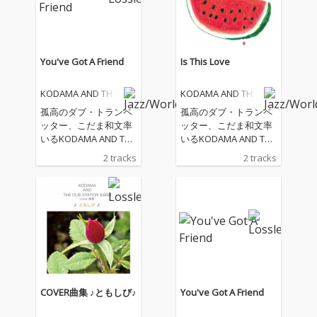
You've Got A Friend
Is This Love
KODAMA AND THE
KODAMA AND THE
DUB STATION BAN
DUB STATION BAN
孤高のダブ・トランペ
孤高のダブ・トランペ
D
D
ッター、こだま和文率
ッター、こだま和文率
いるKODAMA AND THE
いるKODAMA AND THE
DUB STATION BAND。
DUB STATION BAND。
2 tracks
2 tracks
そのライヴでおなじみ
そのライヴでおなじみ
のカヴァー曲の数々。
のカヴァー曲の数々。
それらをスタジオでじ
それらをスタジオでじ
っくりと録音し、作り
っくりと録音し、作り
上げたカヴァー・アル
上げたカヴァー・アル
バム『COVER曲集 ♪
バム『COVER曲集 ♪
ともしび♪』。2023年1
ともしび♪』。2023年1
0月にリリースした大
0月にリリースした大
好評の同作からのシン
好評の同作からのシン
グル・カット。こだま
グル・カット。こだま
COVER曲集 ♪ともしび♪
You've Got A Friend
とARIWAの二人の歌に
がカヴァー・アルバム
森俊也がコーラスをつ
を作ろうと思い立った