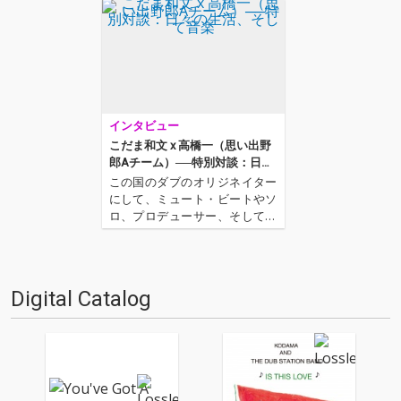
インタビュー
こだま和文 x 高橋一（思い出野
郎Aチーム）──特別対談：日々
の生活、そして音楽
この国のダブのオリジネイター
にして、ミュート・ビートやソ
ロ、プロデューサー、そして現
在では“THE DUB STATION BAN
D”を中心とした活動を続けるこ
だま和文。そしてメッセージ性
とポップスとしての力強さを兼
Digital Catalog
ね備えた、唯一無二のファン
ク・グルーヴを…