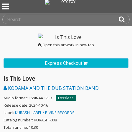
Open this artwork in new tab
Express Checkout
Is This Love
KODAMA AND THE DUB STATION BAND
Audio format: 16bit/44.1kHz
Lossless
Release date: 2024-10-16
Label:
KURASHI LABEL / P-VINE RECORDS
Catalog number: KURASHI-008
Total runtime: 10:30