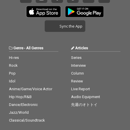
Sync the App
Genre
-
All Genres
Articles
Hi-res
Series
Rock
Interview
Pop
Column
Idol
Review
Anime/Game/Voice Actor
Live Report
Hip Hop/R&B
Audio Equipment
Dance/Electronic
先週のオトトイ
Jazz/World
Classical/Soundtrack