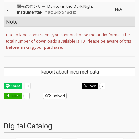
闇夜のダンサー -Dancer in the Dark Night -
5
N/A
Instrumental-
flac: 24bit/48kHz
Note
Due to label constraints, you cannot choose the audio format. The
total number of downloads available is 10. Please be aware of this
before making your purchase.
Report about incorrect data
Post
-
Embed
Like!
0
Digital Catalog