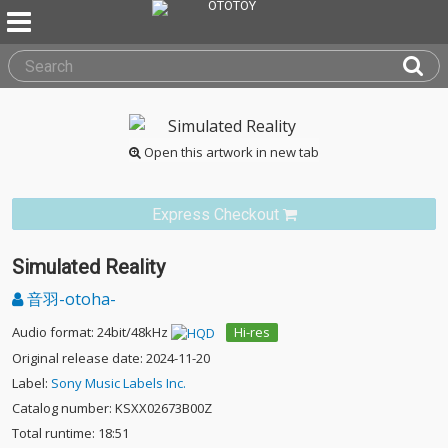
Open this artwork in new tab
Express Checkout
Simulated Reality
音羽-otoha-
Audio format: 24bit/48kHz
Hi-res
Original release date: 2024-11-20
Label:
Sony Music Labels Inc.
Catalog number: KSXX02673B00Z
Total runtime: 18:51