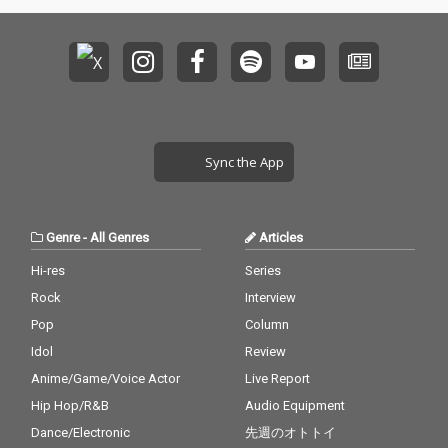
Sync the App
Genre
-
All Genres
Articles
Hi-res
Series
Rock
Interview
Pop
Column
Idol
Review
Anime/Game/Voice Actor
Live Report
Hip Hop/R&B
Audio Equipment
Dance/Electronic
先週のオトトイ