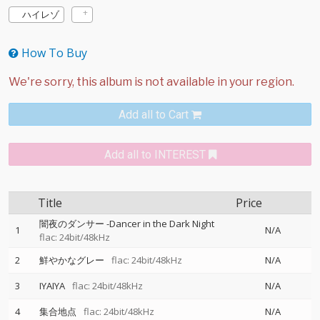
ハイレゾ
How To Buy
Add all to Cart
Add all to INTEREST
Title
Price
闇夜のダンサー -Dancer in the Dark Night
1
N/A
flac: 24bit/48kHz
2
鮮やかなグレー
flac: 24bit/48kHz
N/A
3
IYAIYA
flac: 24bit/48kHz
N/A
4
集合地点
flac: 24bit/48kHz
N/A