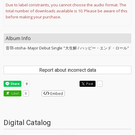
Due to label constraints, you cannot choose the audio format. The
total number of downloads available is 10. Please be aware of this
before making your purchase.
Album Info
音羽-otoha- Major Debut Single "大生解 / ハッピー・エンド・ロール"
Report about incorrect data
Post
-
Embed
Like!
0
Digital Catalog