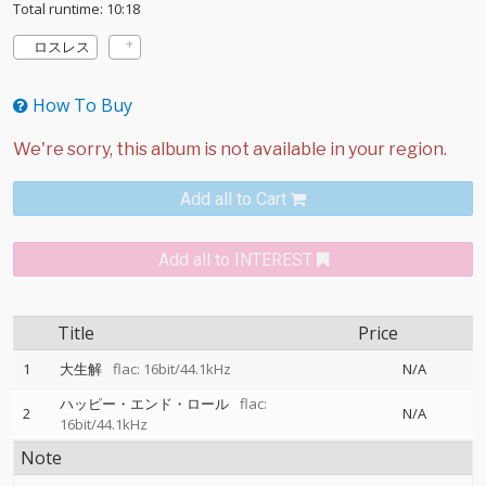
Total runtime: 10:18
ロスレス
How To Buy
Add all to Cart
Add all to INTEREST
Title
Price
1
大生解
flac: 16bit/44.1kHz
N/A
ハッピー・エンド・ロール
flac:
2
N/A
16bit/44.1kHz
Note