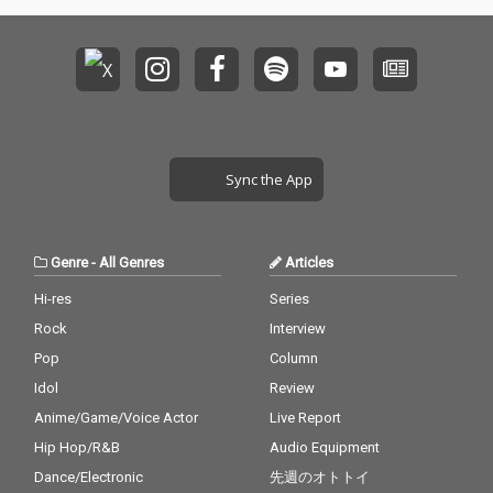
Sync the App
Genre
-
All Genres
Articles
Hi-res
Series
Rock
Interview
Pop
Column
Idol
Review
Anime/Game/Voice Actor
Live Report
Hip Hop/R&B
Audio Equipment
Dance/Electronic
先週のオトトイ