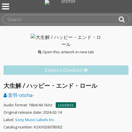
Open this artwork in new tab
Express Checkout
大生解 / ハッピー・エンド・ロール
音羽-otoha-
Audio format: 16bit/44.1kHz
Lossless
Original release date: 2024-02-14
Label:
Sony Music Labels Inc.
Catalog number: KSXX02607B00Z