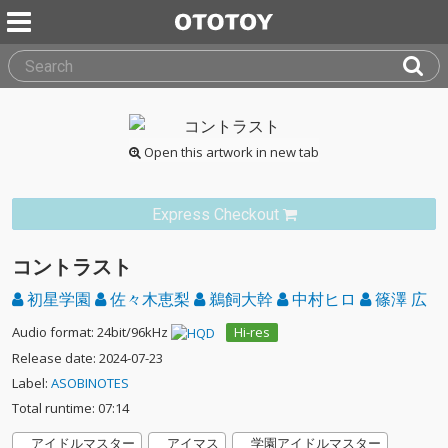
Open this artwork in new tab
Express Checkout
コントラスト
初星学園
佐々木恵梨
鵜飼大幹
中村ヒロ
篠澤 広
Audio format: 24bit/96kHz
Hi-res
Release date: 2024-07-23
Label:
ASOBINOTES
Total runtime: 07:14
アイドルマスター
アイマス
学園アイドルマスター