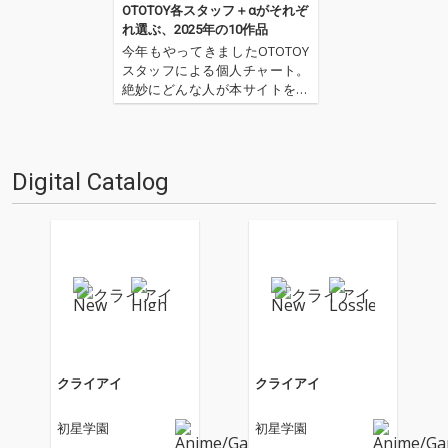
OTOTOY各スタッフ＋αがそれぞ
れ選ぶ、2025年の10作品
今年もやってきましたOTOTOY
スタッフによる個人チャート。
絶妙にどんな人が本サイトを運
営しているのか？ そんな自己
紹介もちょっとかねておりま
す。2025年は、それぞれなにを
聴いてOTOTOYを作っていたの
Digital Catalog
か？ ということでスタッフ・
チャートをお届けします…
クライアイ
クライアイ
初星学園
初星学園