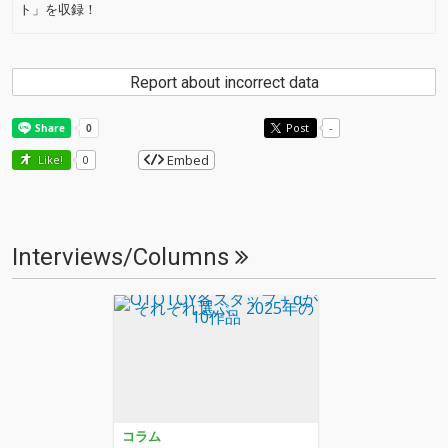
ト」を収録！
Report about incorrect data
Post
-
Embed
Like!
0
Interviews/Columns
コラム