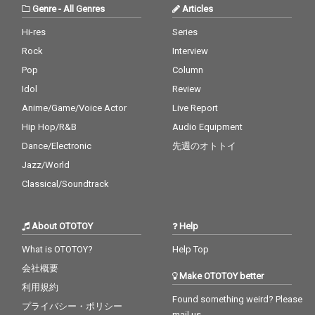
Genre
-
All Genres
Articles
Hi-res
Series
Rock
Interview
Pop
Column
Idol
Review
Anime/Game/Voice Actor
Live Report
Hip Hop/R&B
Audio Equipment
Dance/Electronic
先週のオトトイ
Jazz/World
Classical/Soundtrack
About OTOTOY
Help
What is OTOTOY?
Help Top
会社概要
Make OTOTOY better
利用規約
Found something weird? Please
プライバシー・ポリシー
mail us