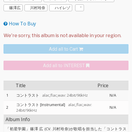
篠澤広
川村玲奈
ハイレゾ
How To Buy
Add all to Cart
Add all to INTEREST
Title
Price
1
コントラスト
alac,flac,wav: 24bit/96kHz
N/A
コントラスト [Instrumental]
alac,flac,wav:
2
N/A
24bit/96kHz
Album Info
「初星学園」篠澤 広 (CV. 川村玲奈)が歌唱を担当した「コントラス