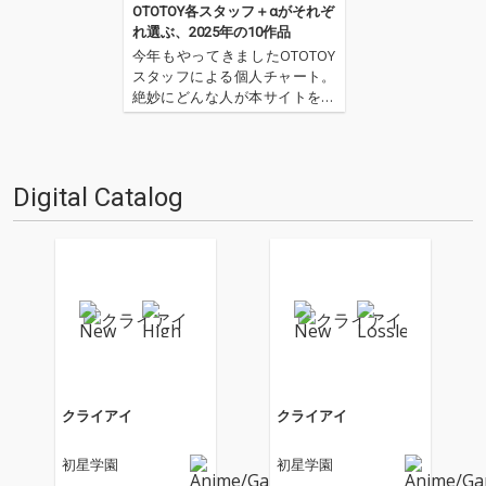
OTOTOY各スタッフ＋αがそれぞ
れ選ぶ、2025年の10作品
今年もやってきましたOTOTOY
スタッフによる個人チャート。
絶妙にどんな人が本サイトを運
営しているのか？ そんな自己
紹介もちょっとかねておりま
す。2025年は、それぞれなにを
聴いてOTOTOYを作っていたの
Digital Catalog
か？ ということでスタッフ・
チャートをお届けします…
クライアイ
クライアイ
初星学園
初星学園