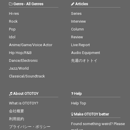
Genre
-
All Genres
Articles
Hi-res
Series
Rock
Interview
Pop
Column
Idol
Review
Anime/Game/Voice Actor
Live Report
Hip Hop/R&B
Audio Equipment
Dance/Electronic
先週のオトトイ
Jazz/World
Classical/Soundtrack
About OTOTOY
Help
What is OTOTOY?
Help Top
会社概要
Make OTOTOY better
利用規約
Found something weird? Please
プライバシー・ポリシー