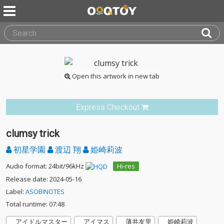
Open this artwork in new tab
Express Checkout
clumsy trick
初星学園
渡辺 翔
姫崎莉波
Audio format: 24bit/96kHz
Hi-res
Release date: 2024-05-16
Label:
ASOBINOTES
Total runtime: 07:48
アイドルマスター
アイマス
薄井友里
姫崎莉波