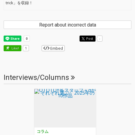
trick」を収録！
Report about incorrect data
Post
-
Embed
Like!
1
Interviews/Columns
コラム