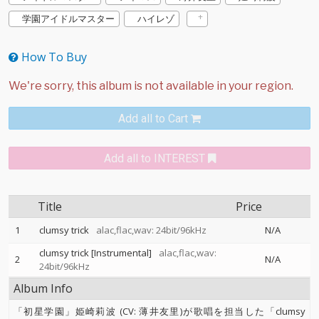
学園アイドルマスター
ハイレゾ
How To Buy
Add all to Cart
Add all to INTEREST
Title
Price
1
clumsy trick
alac,flac,wav: 24bit/96kHz
N/A
clumsy trick [Instrumental]
alac,flac,wav:
2
N/A
24bit/96kHz
Album Info
「初星学園」姫崎莉波 (CV: 薄井友里)が歌唱を担当した「clumsy