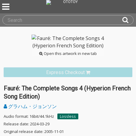
Open this artwork in new tab
Express Checkout
Fauré: The Complete Songs 4 (Hyperion French
Song Edition)
グラハム・ジョンソン
Audio format: 16bit/44.1kHz
Lossless
Release date: 2024-03-29
Original release date: 2005-11-01