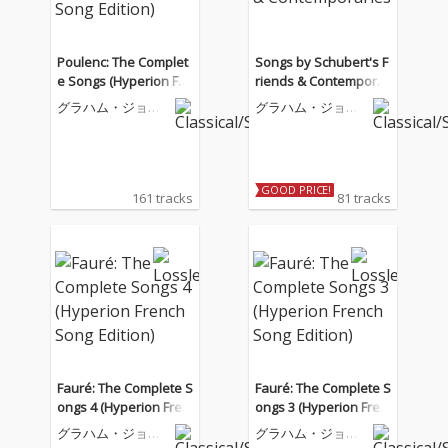
Poulenc: The Complet
Songs by Schubert's F
e Songs (Hyperion Fre
riends & Contemporar
nch Song Edition)
ies
グラハム・ジョン
グラハム・ジョン
ソン
ソン
GOOD PRICE!
161 tracks
81 tracks
Fauré: The Complete S
Fauré: The Complete S
ongs 4 (Hyperion Fren
ongs 3 (Hyperion Fren
ch Song Edition)
ch Song Edition)
グラハム・ジョン
グラハム・ジョン