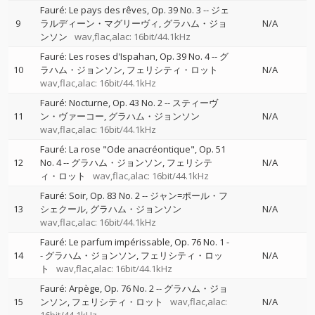
Fauré: Le pays des rêves, Op. 39 No. 3
--
ジェ
9
ラルディーン・マグリーヴィ
グラハム・ジョ
N/A
ンソン
wav,flac,alac: 16bit/44.1kHz
Fauré: Les roses d'Ispahan, Op. 39 No. 4
--
グ
10
ラハム・ジョンソン
フェリシティ・ロット
N/A
wav,flac,alac: 16bit/44.1kHz
Fauré: Nocturne, Op. 43 No. 2
--
スティーヴ
11
ン・ヴァーコー
グラハム・ジョンソン
N/A
wav,flac,alac: 16bit/44.1kHz
Fauré: La rose "Ode anacréontique", Op. 51
12
No. 4
--
グラハム・ジョンソン
フェリシテ
N/A
ィ・ロット
wav,flac,alac: 16bit/44.1kHz
Fauré: Soir, Op. 83 No. 2
--
ジャン=ポール・フ
13
シェクール
グラハム・ジョンソン
N/A
wav,flac,alac: 16bit/44.1kHz
Fauré: Le parfum impérissable, Op. 76 No. 1
-
14
-
グラハム・ジョンソン
フェリシティ・ロッ
N/A
ト
wav,flac,alac: 16bit/44.1kHz
Fauré: Arpège, Op. 76 No. 2
--
グラハム・ジョ
15
ンソン
フェリシティ・ロット
wav,flac,alac:
N/A