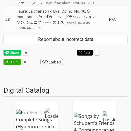
ファー・スミス
wav,flac,alac: 16bit/44.1kHz
Fauré: La chanson d'Eve, Op. 95: No. 10, Ô
mort, poussière d'étoiles
--
グラハム・ジョン
28
N/A
ソン
ジェニファー・スミス
wav,flac,alac:
16bit/44.1kHz
Report about incorrect data
Post
-
Embed
Like!
0
Digital Catalog