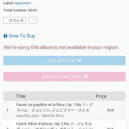
Label:
Hyperion
Total runtime: 66:41
ロスレス
How To Buy
Add all to Cart
Add all to INTEREST
Title
Price
Fauré: Le papillon et la fleur, Op. 1 No. 1
--
グ
1
ラハム・ジョンソン
ジェニファー・スミス
N/A
wav,flac,alac: 16bit/44.1kHz
Fauré: Rêve d'amour, Op. 5 No. 2
--
ジェラル