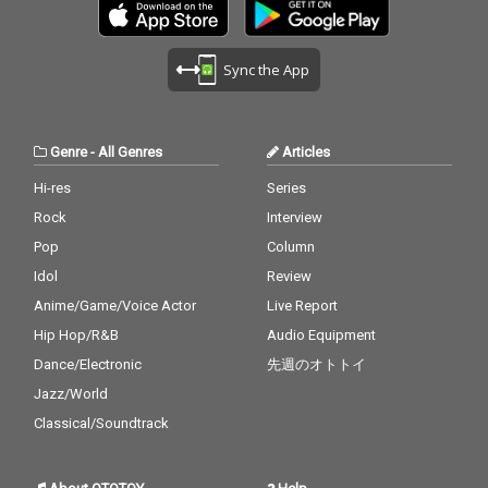
Sync the App
Genre
-
All Genres
Articles
Hi-res
Series
Rock
Interview
Pop
Column
Idol
Review
Anime/Game/Voice Actor
Live Report
Hip Hop/R&B
Audio Equipment
Dance/Electronic
先週のオトトイ
Jazz/World
Classical/Soundtrack