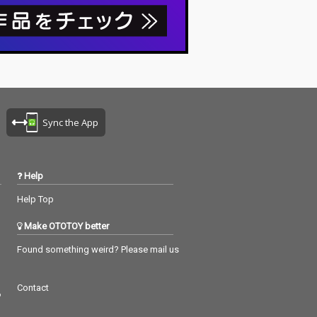
Sync the App
Help
Help Top
Make OTOTOY better
Found something weird? Please mail us
Contact
つ