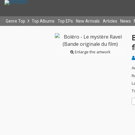
Genre Top
Top Albums
Top EPs
New Arrivals
Articles
News
B
f
Enlarge the artwork
A
R
L
T