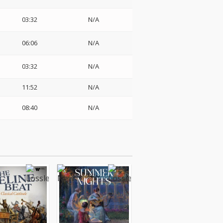
03:32
N/A
06:06
N/A
03:32
N/A
11:52
N/A
08:40
N/A