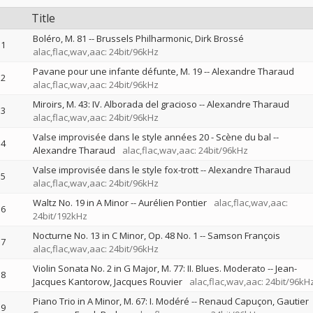
Title
Boléro, M. 81
--
Brussels Philharmonic
Dirk Brossé
1
alac,flac,wav,aac: 24bit/96kHz
Pavane pour une infante défunte, M. 19
--
Alexandre Tharaud
2
alac,flac,wav,aac: 24bit/96kHz
Miroirs, M. 43: IV. Alborada del gracioso
--
Alexandre Tharaud
3
alac,flac,wav,aac: 24bit/96kHz
Valse improvisée dans le style années 20 - Scène du bal
--
4
Alexandre Tharaud
alac,flac,wav,aac: 24bit/96kHz
Valse improvisée dans le style fox-trott
--
Alexandre Tharaud
5
alac,flac,wav,aac: 24bit/96kHz
Waltz No. 19 in A Minor
--
Aurélien Pontier
alac,flac,wav,aac:
6
24bit/192kHz
Nocturne No. 13 in C Minor, Op. 48 No. 1
--
Samson François
7
alac,flac,wav,aac: 24bit/96kHz
Violin Sonata No. 2 in G Major, M. 77: II. Blues. Moderato
--
Jean-
8
Jacques Kantorow
Jacques Rouvier
alac,flac,wav,aac: 24bit/96kH
Piano Trio in A Minor, M. 67: I. Modéré
--
Renaud Capuçon
Gautier
9