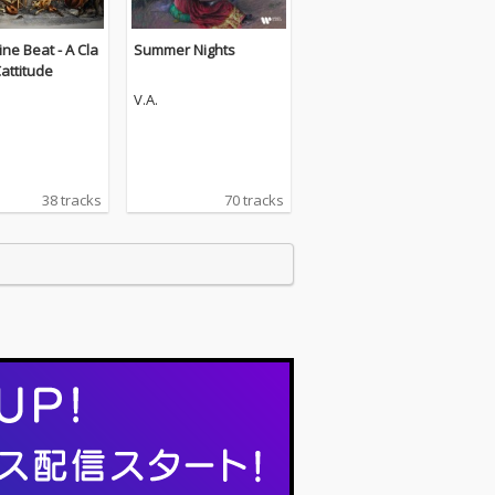
ine Beat - A Cla
Summer Nights
Cattitude
V.A.
38 tracks
70 tracks