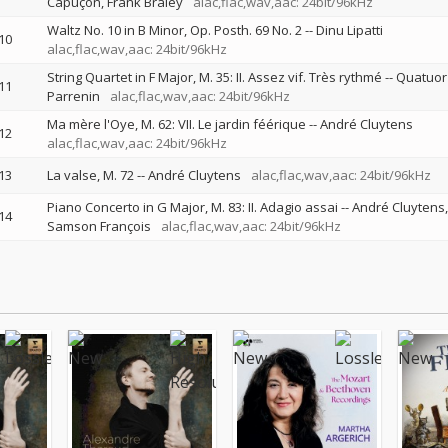
Capuçon
Frank Braley
alac,flac,wav,aac: 24bit/96kHz
Waltz No. 10 in B Minor, Op. Posth. 69 No. 2
--
Dinu Lipatti
10
alac,flac,wav,aac: 24bit/96kHz
String Quartet in F Major, M. 35: II. Assez vif. Très rythmé
--
Quatuor
11
Parrenin
alac,flac,wav,aac: 24bit/96kHz
Ma mère l'Oye, M. 62: VII. Le jardin féérique
--
André Cluytens
12
alac,flac,wav,aac: 24bit/96kHz
13
La valse, M. 72
--
André Cluytens
alac,flac,wav,aac: 24bit/96kHz
Piano Concerto in G Major, M. 83: II. Adagio assai
--
André Cluytens
14
Samson François
alac,flac,wav,aac: 24bit/96kHz