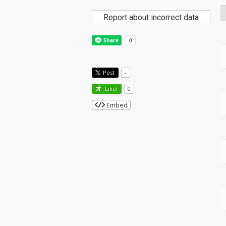
Report about incorrect data
Post
-
Like!
0
Embed