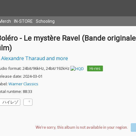
Merch
IN-STORE
Schooling
oléro - Le mystère Ravel (Bande originale
ilm)
Alexandre Tharaud and more
udio format: 24bit/96kHz, 24bit/192kHz
Hi-res
elease date: 2024-03-01
abel:
Warner Classics
otal runtime: 88:33
ハイレゾ