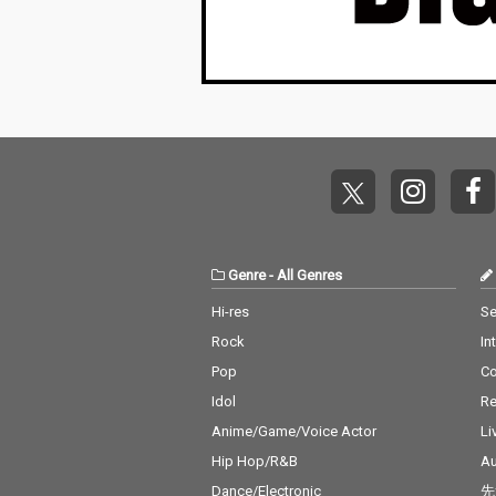
Genre
-
All Genres
Hi-res
Se
Rock
In
Pop
C
Idol
Re
Anime/Game/Voice Actor
Li
Hip Hop/R&B
Au
Dance/Electronic
先