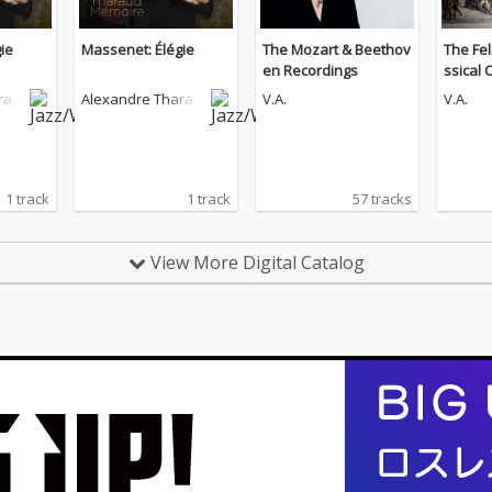
ie
Massenet: Élégie
The Mozart & Beethov
The Fel
en Recordings
ssical 
rau
Alexandre Tharau
V.A.
V.A.
d
1 track
1 track
57 tracks
View More Digital Catalog