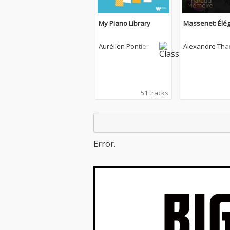
My Piano Library
Massenet: Élég
Aurélien Pontier
Alexandre Tha
d
51 tracks
Error.