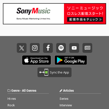
Sync the App
Genre
-
All Genres
Articles
Hi-res
Series
Rock
Interview