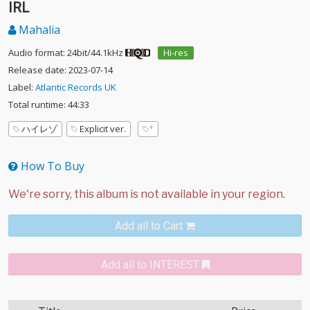
IRL
Mahalia
Audio format: 24bit/44.1kHz
Hi-res
Release date: 2023-07-14
Label:
Atlantic Records UK
Total runtime: 44:33
ハイレゾ
Explicit ver.
How To Buy
Add all to Cart
Add all to INTEREST