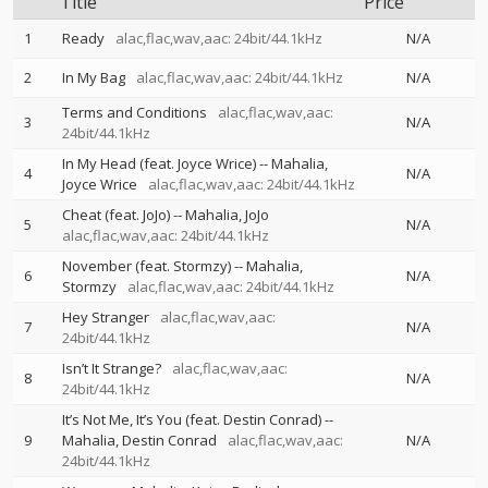
Title
Price
1
Ready
alac,flac,wav,aac: 24bit/44.1kHz
N/A
2
In My Bag
alac,flac,wav,aac: 24bit/44.1kHz
N/A
Terms and Conditions
alac,flac,wav,aac:
3
N/A
24bit/44.1kHz
In My Head (feat. Joyce Wrice)
--
Mahalia
4
N/A
Joyce Wrice
alac,flac,wav,aac: 24bit/44.1kHz
Cheat (feat. JoJo)
--
Mahalia
JoJo
5
N/A
alac,flac,wav,aac: 24bit/44.1kHz
November (feat. Stormzy)
--
Mahalia
6
N/A
Stormzy
alac,flac,wav,aac: 24bit/44.1kHz
Hey Stranger
alac,flac,wav,aac:
7
N/A
24bit/44.1kHz
Isn’t It Strange?
alac,flac,wav,aac:
8
N/A
24bit/44.1kHz
It’s Not Me, It’s You (feat. Destin Conrad)
--
9
Mahalia
Destin Conrad
alac,flac,wav,aac:
N/A
24bit/44.1kHz