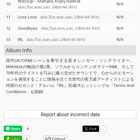
Wassup
--
Mahalia
Kojey Radical
10
N/A
alac,flac,wav,aac: 24bit/44.1kHz
11
Lose Lose
alac,flac,wav,aac: 24bit/44.1kHz
N/A
12
Goodbyes
alac,flac,wav,aac: 24bit/44.1kHz
N/A
13
IRL
alac,flac,wav,aac: 24bit/44.1kHz
N/A
Album Info
現代UKのR&Bシーンを牽引する若きシンガー・ソングライター、
MAHALIAの物語の第2章。ソウルからコンテンポラリーR&B、そして
70年代のテイストを巧みに織り交ぜたサウンドで、心からのエモーシ
ョンを表現することに情熱を注ぐ次世代の実力派アーティストによる
待望のセカンド・アルバム『IRL』完成!大ヒットシングル「Terms And
Conditions」も収録!
Report about incorrect data
Post
-
Embed
Like!
0