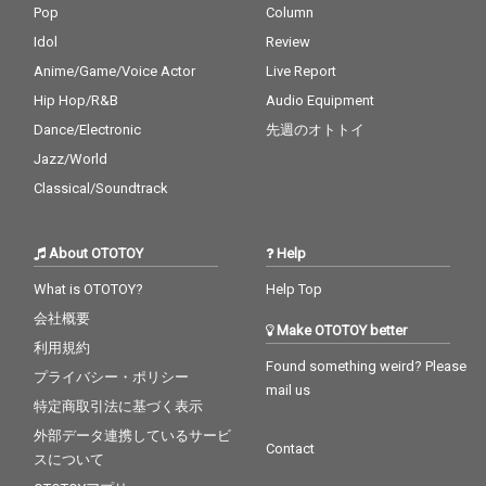
Pop
Column
Idol
Review
Anime/Game/Voice Actor
Live Report
Hip Hop/R&B
Audio Equipment
Dance/Electronic
先週のオトトイ
Jazz/World
Classical/Soundtrack
About OTOTOY
Help
What is OTOTOY?
Help Top
会社概要
Make OTOTOY better
利用規約
Found something weird? Please
プライバシー・ポリシー
mail us
特定商取引法に基づく表示
外部データ連携しているサービ
Contact
スについて