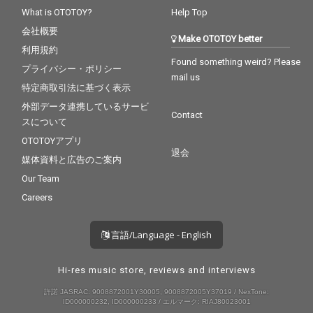
What is OTOTOY?
Help Top
会社概要
Make OTOTOY better
利用規約
Found something weird? Please
プライバシー・ポリシー
mail us
特定商取引法に基づく表示
外部データ連携しているサービ
Contact
スについて
OTOTOYアプリ
退会
媒体資料と広告のご案内
Our Team
Careers
言語/Language - English
Hi-res music store, reviews and interviews
許諾 JASRAC: 9008872001Y30005, 9008872005Y37019 / NexTone:
ID000000232, ID000000233 / エルマーク: RIAJ80023001