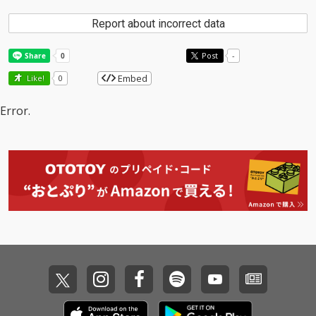
Report about incorrect data
Post
-
Embed
Like!
0
Error.