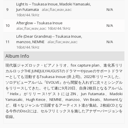
Light Is
--
Tsukasa Inoue
Madoki Yamasaki
9
Jun Futamata
alac,flac,wav,aac:
N/A
16bit/44.1kHz
Afterglow
--
Tsukasa Inoue
10
N/A
alac,flac,wav,aac: 16bit/44.1kHz
Life (Dear Grandma)
--
Tsukasa Inoue
11
manzoo
NEMNE
alac,flac,wav,aac:
N/A
16bit/44.1kHz
Album Info
現代版ジャズロック・ピアノトリオ、fox capture plan、進化系リリ
カルロックTHE JUNEJULYAUGUSTのドラマーやjizueのサポートドラマ
ーとしても活動するTsukasa Inoue (井上司)。2022年リリースした、
ソロデビューアルバム『EVOLVE』から間髪を入れずに次々とシングル
をリリースしてきた。そして遂に9月20日、自身2枚目となるアルバム
『Helix』がリリース!ゲストにはZIN、Jun Futamata、Madoki
Yamasaki、Hugh Keice、NEMNE、manzoo、Vin Beats、Moment.な
ど、様々なジャンルで活躍するアーティスト達が集結。2枚組CDとな
る今作のDisc2には、セルフリミックスを施したアナザーバージョンを
収録。