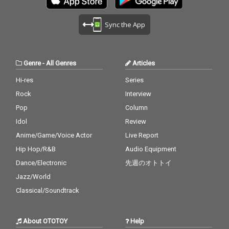
Sync the App
Genre
-
All Genres
Articles
Hi-res
Series
Rock
Interview
Pop
Column
Idol
Review
Anime/Game/Voice Actor
Live Report
Hip Hop/R&B
Audio Equipment
Dance/Electronic
先週のオトトイ
Jazz/World
Classical/Soundtrack
About OTOTOY
Help