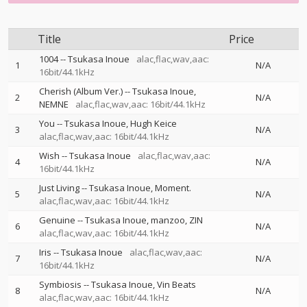
Title
Price
1004
--
Tsukasa Inoue
alac,flac,wav,aac:
1
N/A
16bit/44.1kHz
Cherish (Album Ver.)
--
Tsukasa Inoue
2
N/A
NEMNE
alac,flac,wav,aac: 16bit/44.1kHz
You
--
Tsukasa Inoue
Hugh Keice
3
N/A
alac,flac,wav,aac: 16bit/44.1kHz
Wish
--
Tsukasa Inoue
alac,flac,wav,aac:
4
N/A
16bit/44.1kHz
Just Living
--
Tsukasa Inoue
Moment.
5
N/A
alac,flac,wav,aac: 16bit/44.1kHz
Genuine
--
Tsukasa Inoue
manzoo
ZIN
6
N/A
alac,flac,wav,aac: 16bit/44.1kHz
Iris
--
Tsukasa Inoue
alac,flac,wav,aac:
7
N/A
16bit/44.1kHz
Symbiosis
--
Tsukasa Inoue
Vin Beats
8
N/A
alac,flac,wav,aac: 16bit/44.1kHz