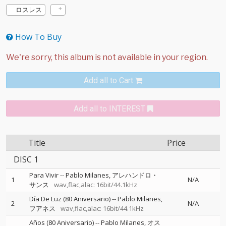
ロスレス
How To Buy
Add all to Cart
Add all to INTEREST
Title
Price
DISC 1
Para Vivir
--
Pablo Milanes
アレハンドロ・
1
N/A
サンス
wav,flac,alac: 16bit/44.1kHz
Día De Luz (80 Aniversario)
--
Pablo Milanes
2
N/A
フアネス
wav,flac,alac: 16bit/44.1kHz
Años (80 Aniversario)
--
Pablo Milanes
オス