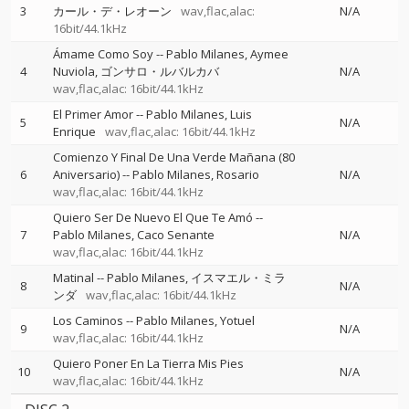
3
カール・デ・レオーン
wav,flac,alac:
N/A
16bit/44.1kHz
Ámame Como Soy
--
Pablo Milanes
Aymee
4
Nuviola
ゴンサロ・ルバルカバ
N/A
wav,flac,alac: 16bit/44.1kHz
El Primer Amor
--
Pablo Milanes
Luis
5
N/A
Enrique
wav,flac,alac: 16bit/44.1kHz
Comienzo Y Final De Una Verde Mañana (80
6
Aniversario)
--
Pablo Milanes
Rosario
N/A
wav,flac,alac: 16bit/44.1kHz
Quiero Ser De Nuevo El Que Te Amó
--
7
Pablo Milanes
Caco Senante
N/A
wav,flac,alac: 16bit/44.1kHz
Matinal
--
Pablo Milanes
イスマエル・ミラ
8
N/A
ンダ
wav,flac,alac: 16bit/44.1kHz
Los Caminos
--
Pablo Milanes
Yotuel
9
N/A
wav,flac,alac: 16bit/44.1kHz
Quiero Poner En La Tierra Mis Pies
10
N/A
wav,flac,alac: 16bit/44.1kHz