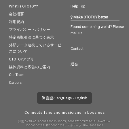
What is OTOTOY?
Help Top
会社概要
Make OTOTOY better
利用規約
Found something weird? Please
プライバシー・ポリシー
mail us
特定商取引法に基づく表示
外部データ連携しているサービ
Contact
スについて
OTOTOYアプリ
退会
媒体資料と広告のご案内
Our Team
Careers
言語/Language - English
Connects fans and musicians in Lossless
許諾 JASRAC: 9008872001Y30005, 9008872005Y37019 / NexTone:
ID000000232, ID000000233 / エルマーク: RIAJ80023001