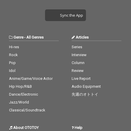
Sync the App
Genre
-
All Genres
Articles
Hi-res
Series
Rock
Interview
Pop
Column
Idol
Review
Anime/Game/Voice Actor
Live Report
Hip Hop/R&B
Audio Equipment
Dance/Electronic
先週のオトトイ
Jazz/World
Classical/Soundtrack
About OTOTOY
Help