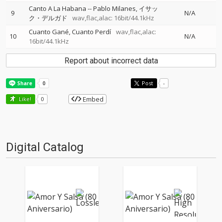
Canto A La Habana
--
Pablo Milanes
イサッ
9
N/A
ク・デルガド
wav,flac,alac: 16bit/44.1kHz
Cuanto Gané, Cuanto Perdí
wav,flac,alac:
10
N/A
16bit/44.1kHz
Report about incorrect data
Post
-
Embed
Like!
0
Digital Catalog