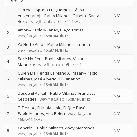
DISC 2
El Breve Espacio En Que No Está (80
1
Aniversario)
--
Pablo Milanes
Gilberto Santa
N/A
Rosa
wav,flac,alac: 16bit/44.1kHz
Amor
--
Pablo Milanes
Diego Torres
2
N/A
wav,flac,alac: 16bit/44.1kHz
Yo No Te Pido
--
Pablo Milanes
La India
3
N/A
wav,flac,alac: 16bit/44.1kHz
Ser Y No Ser
--
Pablo Milanes
Victor
4
N/A
Manuelle
wav,flac,alac: 16bit/44.1kHz
Quien Me Tienda La Mano Al Pasar
--
Pablo
5
Milanes
José Alberto "El Canario"
N/A
wav,flac,alac: 16bit/44.1kHz
Desde El Portal
--
Pablo Milanes
Francisco
6
N/A
Céspedes
wav,flac,alac: 16bit/44.1kHz
El Tiempo, El Implacable, El Que Pasó
--
7
Pablo Milanes
Ana Belén
wav,flac,alac:
N/A
16bit/44.1kHz
Canción
--
Pablo Milanes
Andy Montañez
8
N/A
wav,flac,alac: 16bit/44.1kHz