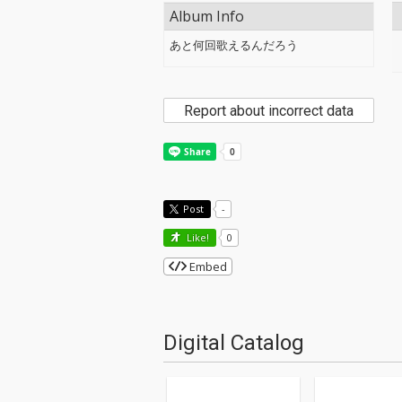
Album Info
あと何回歌えるんだろう
Report about incorrect data
Post
-
Like!
0
Embed
Digital Catalog