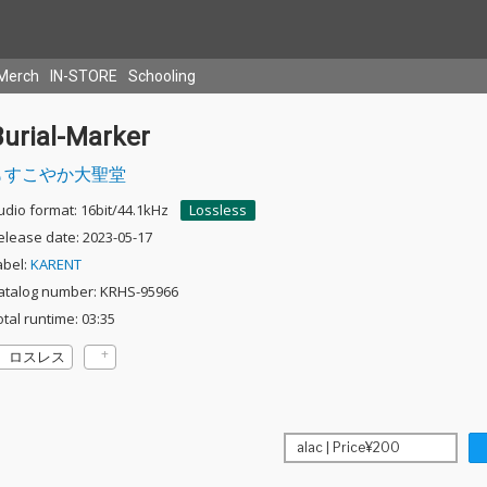
Merch
IN-STORE
Schooling
Burial-Marker
すこやか大聖堂
udio format: 16bit/44.1kHz
Lossless
elease date: 2023-05-17
abel:
KARENT
atalog number: KRHS-95966
otal runtime: 03:35
ロスレス