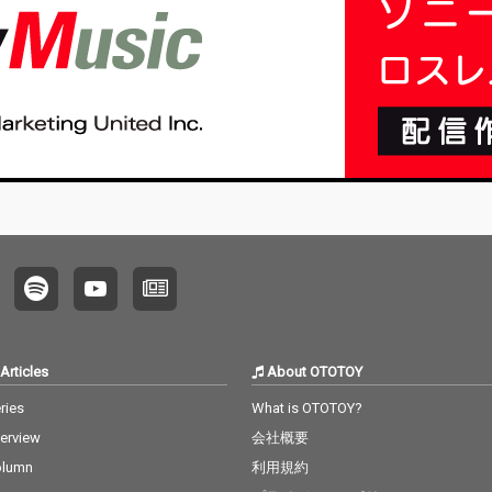
Articles
About OTOTOY
ries
What is OTOTOY?
terview
会社概要
olumn
利用規約