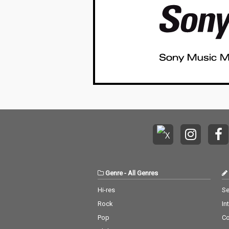
Genre
-
All Genres
Hi-res
Se
Rock
In
Pop
C