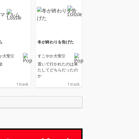
ム
冬が終わりを告げた
か大聖堂
すこやか大聖堂
放
置いて行かれたのは果
たしてどちらだったの
か
1 track
1 track