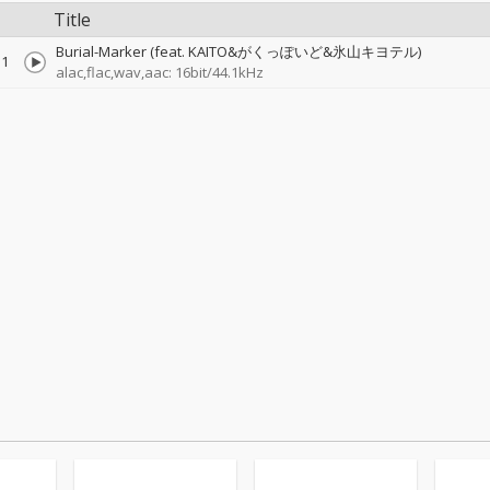
Title
Burial-Marker (feat. KAITO&がくっぽいど&氷山キヨテル)
1
alac,flac,wav,aac: 16bit/44.1kHz