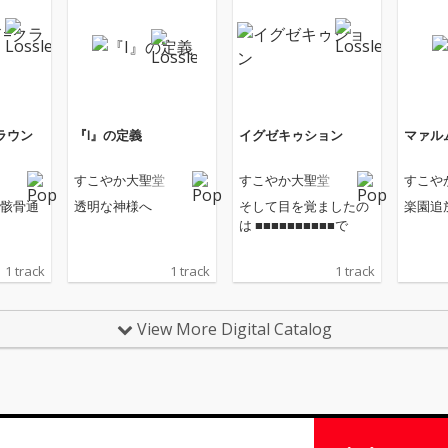
ラウン
『I』の定義
イグゼキゥション
マァル
すこやか大聖堂
すこやか大聖堂
すこや
骸骨通
透明な神様へ
そして目を覚ましたの
楽園追
は ■■■■■■■■■■で
1 track
1 track
1 track
View More Digital Catalog