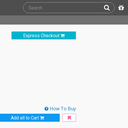
Express Checkout
How To Buy
Add all to Cart