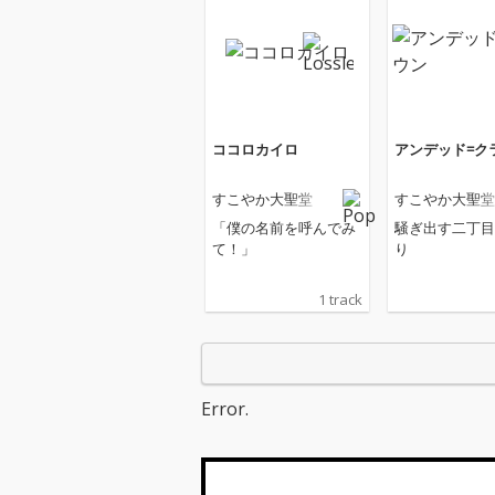
ココロカイロ
アンデッド=ク
すこやか大聖堂
すこやか大聖堂
「僕の名前を呼んでみ
騒ぎ出す二丁目
て！」
り
1 track
Error.