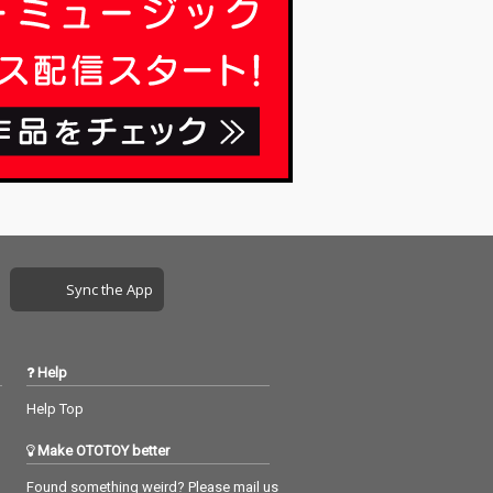
Sync the App
Help
Help Top
Make OTOTOY better
Found something weird? Please mail us