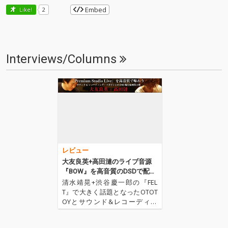
Embed
Like!
2
Interviews/Columns
レビュー
大友良英+高田漣のライブ音源
『BOW』を高音質のDSDで配信
開始
清水靖晃+渋谷慶一郎の『FEL
T』で大きく話題となったOTOT
OYとサウンド&レコーディン
グ・マガジンのDSD配信企画の
第2弾が登場! 今回は、2010年8