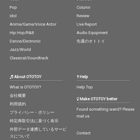
タジオの機能、そして
タジオの機能、そして
Pop
Column
居合わせた観客の力も
居合わせた観客の力も
存分に借りつつ、極上
存分に借りつつ、極上
Idol
Review
の音世界を現出させ
の音世界を現出させ
Anime/Game/Voice Actor
Live Report
た。
た。
Hip Hop/R&B
Audio Equipment
Dance/Electronic
先週のオトトイ
Jazz/World
Classical/Soundtrack
About OTOTOY
Help
What is OTOTOY?
Help Top
会社概要
Make OTOTOY better
利用規約
Found something weird? Please
プライバシー・ポリシー
mail us
特定商取引法に基づく表示
外部データ連携しているサービ
Contact
スについて