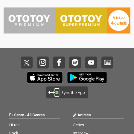
udio 1に、即興演奏家
udio 1に、即興演奏家
として名高い大友良英
として名高い大友良英
と、マルチ弦楽器奏者
と、マルチ弦楽器奏者
である高田漣の２人を
である高田漣の２人を
招いて行われた際の記
招いて行われた際の記
録。EBOW E-Bow Plus
録。EBOW E-Bow Plus
を使って生成されたア
を使って生成されたア
ンビエントなサステイ
ンビエントなサステイ
ン・サウンドや、アコ
ン・サウンドや、アコ
ースティック・ギター
ースティック・ギター
やスティール・ギタ
やスティール・ギタ
ー、さらにはパーカッ
ー、さらにはパーカッ
ションやターンテーブ
ションやターンテーブ
ルを使ってのノイズ、
ルを使ってのノイズ、
そして電子音など、さ
そして電子音など、さ
まざまな音源によって
まざまな音源によって
Sync the App
繊細かつ濃厚なサウン
繊細かつ濃厚なサウン
ド・スケープが描かれ
ド・スケープが描かれ
ていく。一発録りだけ
ていく。一発録りだけ
ではなく、３台のKOR
ではなく、３台のKOR
Genre
-
All Genres
Articles
G MR-2000Sを同期運
G MR-2000Sを同期運
転させ、ピンポンによ
転させ、ピンポンによ
Hi-res
Series
るダビングも敢行。ス
るダビングも敢行。ス
Rock
Interview