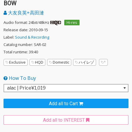
BOW
大友良英+高田漣
Audio format: 24bit/48kHz
Hi-res
Release date: 2010-09-15
Label:
Sound & Recording
Catalog number: SAR-02
Total runtime: 39:40
Exclusive
HQD
Domestic
ハイレゾ
How To Buy
Add all to Cart
Add all to INTEREST