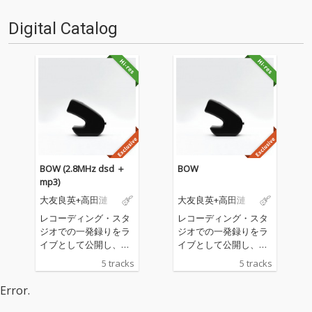
月27日に一口坂スタジオで行わ
れたライブ・レコーディング・
Digital Catalog
イベント「Premium Studio L…
BOW (2.8MHz dsd ＋
BOW
mp3)
大友良英+高田漣
大友良英+高田漣
レコーディング・スタ
レコーディング・スタ
ジオでの一発録りをラ
ジオでの一発録りをラ
イブとして公開し、そ
イブとして公開し、そ
こでDSD収録した音源
こでDSD収録した音源
5 tracks
5 tracks
を配信するイベント“Pr
を配信するイベント“Pr
emium Studio Live”。
emium Studio Live”。
Error.
その第１弾として、東
その第１弾として、東
京・一口坂スタジオ St
京・一口坂スタジオ St