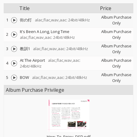
Title
Price
Album Purchase
1
街の灯
alac,flac,wav,aac: 24bit/48kHz
Only
It's Been A Long, Long Time
Album Purchase
2
alac,flac,wav,aac: 24bit/48kHz
Only
Album Purchase
3
教訓1
alac,flac,wav,aac: 24bit/48kHz
Only
At The Airport
alac,flac,wav,aac:
Album Purchase
4
24bit/48kHz
Only
Album Purchase
5
BOW
alac,flac,wav,aac: 24bit/48kHz
Only
Album Purchase Privilege
How_To_Enjoy_DSD.pdf