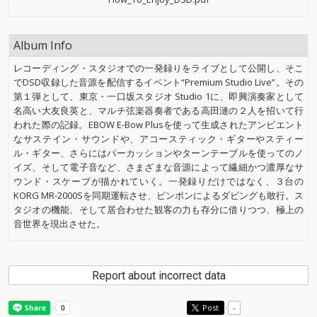
Album Info
レコーディング・スタジオでの一発録りをライブとして公開し、そこ
でDSD収録した音源を配信するイベント“Premium Studio Live”。その
第１弾として、東京・一口坂スタジオ Studio 1に、即興演奏家として
名高い大友良英と、マルチ弦楽器奏者である高田漣の２人を招いて行
われた際の記録。EBOW E-Bow Plusを使って生成されたアンビエント
なサステイン・サウンドや、アコースティック・ギターやスティー
ル・ギター、さらにはパーカッションやターンテーブルを使ってのノ
イズ、そして電子音など、さまざまな音源によって繊細かつ濃厚なサ
ウンド・スケープが描かれていく。一発録りだけではなく、３台の
KORG MR-2000Sを同期運転させ、ピンポンによるダビングも敢行。ス
タジオの機能、そして居合わせた観客の力も存分に借りつつ、極上の
音世界を現出させた。
Report about incorrect data
Post
-