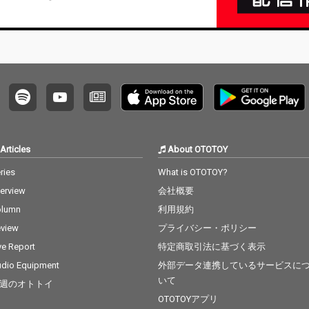
つ 片っぽずつ 肩濡ら
の中で
すねん そんな風にして
き抜く
行こうや」。
Articles
About OTOTOY
ries
What is OTOTOY?
terview
会社概要
olumn
利用規約
view
プライバシー・ポリシー
ve Report
特定商取引法に基づく表示
dio Equipment
外部データ連携しているサービスに
いて
週のオトトイ
OTOTOYアプリ