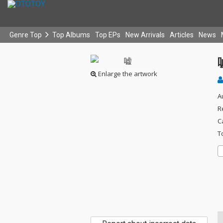
Genre Top
Top Albums
Top EPs
New Arrivals
Articles
News
Enlarge the artwork
A
R
C
T