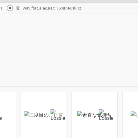
1
嘘
wav,flac,alac,aac: 16bit/44.1kHz