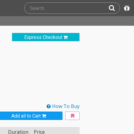
Express Checkout
How To Buy
Add all to Cart
Duration
Price