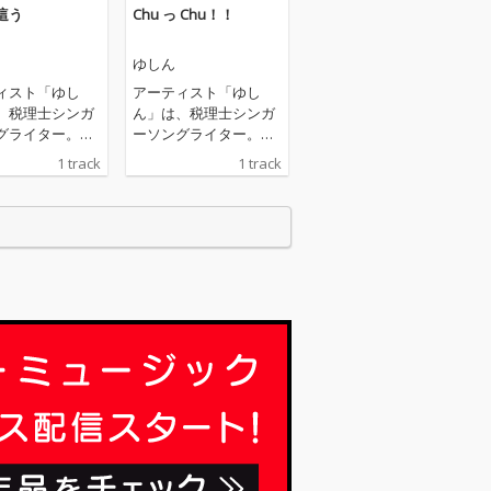
這う
Chu っ Chu！！
ゆしん
ィスト「ゆし
アーティスト「ゆし
、税理士シンガ
ん」は、税理士シンガ
グライター。自
ーソングライター。自
utubeチャンネ
身のYoutubeチャンネ
1 track
1 track
、「人は幸せに
ルでは、「人は幸せに
に生きている」
なる為に生きている」
思いを伝えるた
という思いを伝えるた
音楽」と「税理
め、「音楽」と「税理
ての話」の両輪
士としての話」の両輪
プしており、そ
をアップしており、そ
に救われている
れぞれに救われている
がコメントを寄
ファンがコメントを寄
。2023年か
せている。2023年か
月1曲の配信リ
ら、毎月1曲の配信リ
と、それに合わ
リースと、それに合わ
信ライブを続け
せた配信ライブを続け
、この作品もそ
ており、この作品もそ
つ。「他者との
のひとつ。「毎日はツ
い。救いの無い
ラいわ そうね だいたい
思える状況。そ
ね 答えなんて出んわ ち