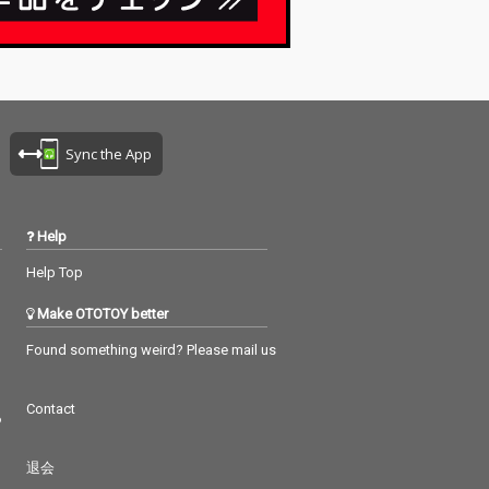
こそ紡がれる生
ょっと待ってて 抵抗し
力」。
たいから お前が欲しい
そう今日も明日も 未来
永劫（未来へG
o！）」。
Sync the App
Help
Help Top
Make OTOTOY better
Found something weird? Please mail us
Contact
つ
退会