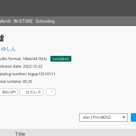
Merch
IN-STORE
Schooling
嘘
ゆしん
udio format: 16bit/44.1kHz
Lossless
elease date: 2022-12-22
atalog number: bigup13510111
otal runtime: 05:25
BIG UP!
ロスレス
Title