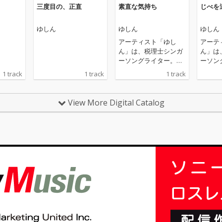
三度目の、正直
素直な気持ち
じべを
ゆしん
ゆしん
ゆしん
アーティスト「ゆし
アーテ
ん」は、税理士シンガ
ん」は
ーソングライター。自
ーソン
身のYoutubeチャンネ
身のYo
1 track
1 track
1 track
ルでは、「人は幸せに
ルでは
なる為に生きている」
なる為
という思いを伝えるた
という
View More Digital Catalog
め、「音楽」と「税理
め、「
士としての話」の両輪
士とし
をアップしており、そ
をアッ
れぞれに救われている
れぞれ
ファンがコメントを寄
ファン
せている。2023年か
せている
ら、毎月1曲の配信リ
ら、毎
リースと、それに合わ
リース
せた配信ライブを続け
せた配
ており、この作品もそ
ており
のひとつ。「晴れたら
のひと
手繋ごうや 曇りでも 繋
すれ違
ごうや 雨降ったら 傘一
ように