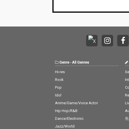
Genre
-
All Genres
Hi-res
Se
Rock
In
Pop
C
Idol
Re
Anime/Game/Voice Actor
Li
Hip Hop/R&B
Au
Dance/Electronic
先
Jazz/World