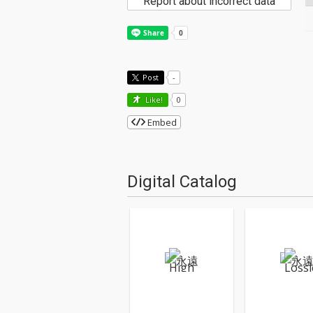
Report about incorrect data
Post
-
Like!
0
Embed
Digital Catalog