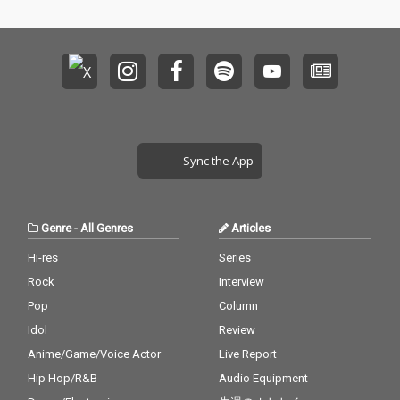
Sync the App
Genre
-
All Genres
Articles
Hi-res
Series
Rock
Interview
Pop
Column
Idol
Review
Anime/Game/Voice Actor
Live Report
Hip Hop/R&B
Audio Equipment