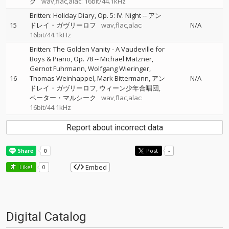
ク
wav,flac,alac: 16bit/44.1kHz
Britten: Holiday Diary, Op. 5: IV. Night
--
アン
15
ドレイ・ガヴリーロフ
wav,flac,alac:
N/A
16bit/44.1kHz
Britten: The Golden Vanity - A Vaudeville for
Boys & Piano, Op. 78
--
Michael Matzner
Gernot Fuhrmann
Wolfgang Wieringer
16
Thomas Weinhappel
Mark Bittermann
アン
N/A
ドレイ・ガヴリーロフ
ウィーン少年合唱団
ペーター・マルシーク
wav,flac,alac:
16bit/44.1kHz
Report about incorrect data
Post
-
Embed
Like!
0
Digital Catalog