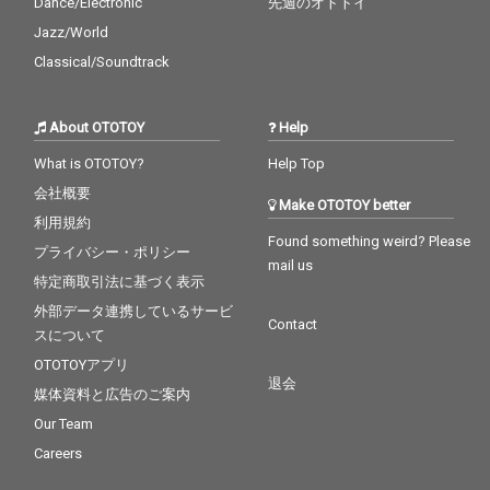
Dance/Electronic
先週のオトトイ
Jazz/World
Classical/Soundtrack
About OTOTOY
Help
What is OTOTOY?
Help Top
会社概要
Make OTOTOY better
利用規約
Found something weird? Please
プライバシー・ポリシー
mail us
特定商取引法に基づく表示
外部データ連携しているサービ
Contact
スについて
OTOTOYアプリ
退会
媒体資料と広告のご案内
Our Team
Careers