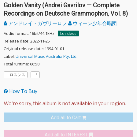
Golden Vanity (Andrei Gavrilov — Complete
Recordings on Deutsche Grammophon, Vol. 8)
アンドレイ・ガヴリーロフ
ウィーン少年合唱団
Audio format: 16bit/44.1kHz
Lossless
Release date: 2022-11-25
Original release date: 1994-01-01
Label:
Universal Music Australia Pty. Ltd.
Total runtime: 66:58
ロスレス
How To Buy
Add all to Cart
Add all to INTEREST