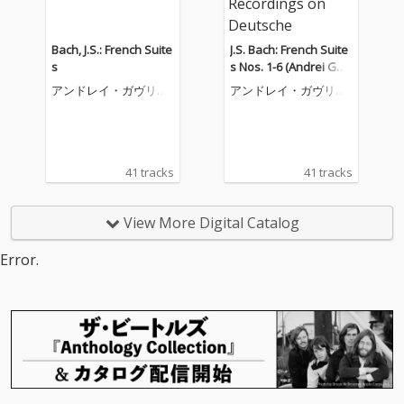
Bach, J.S.: French Suite
J.S. Bach: French Suite
s
s Nos. 1-6 (Andrei Gav
rilov — Complete Reco
アンドレイ・ガヴリー
アンドレイ・ガヴリー
rdings on Deutsche Gr
ロフ
ロフ
ammophon, Vol. 2)
41 tracks
41 tracks
View More Digital Catalog
Error.