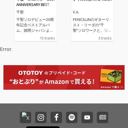
ANNIVERSARY BEST AL
BUM「Can you Roc
千聖
V.A.
k?!」
千聖ソロデビュー20周
PENICILLINのギターリ
年記念ベストアルバ
スト・リーダの“千
ム、徳間ジャパンより
聖”ソロワークと、ソロ
世紀を超えて再デビュ
プロジェクト“Crack
15 tracks
3 tracks
ー!! ファン投票による
6”の協力スプリットに
楽曲セレクトベストア
よるシングルが誕生!
Error.
ルバムは上位曲を再レ
コーディング。 代表曲
「CYBER ROSE」「VE
NUS」「Wake Up!」は
もちろん、千聖名義と
しては約17年振りの新
曲も収録。 限定盤は豪
華フォトブック付きの
15曲収録。 通常盤はボ
ーナストラック1曲を
含む16曲収録。 【参加
アーティスト】 (五十
音順/敬称略) IKUO(BUL
L ZEICHEN 88/Rayflow
er)、岡本 真夜、O-JIRO