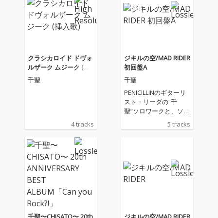
クラシカロイド ドヴォ
ジキルの空/MAD RIDER
ルザーク ムジーク (挿
初回盤A
入歌)
千聖
千聖
PENICILLINのギターリ
スト・リーダの“千
聖”ソロワークと、ソロ
プロジェクト“Crack
4 tracks
5 tracks
6”の協力スプリットに
よるシングルが誕生!
千聖〜CHISATO〜 20th
ジキルの空/MAD RIDER