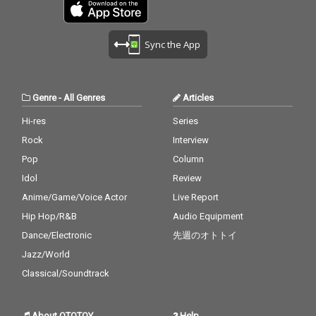
(PENICILLIN/Crack6)、S
ARSHI(HERO) 塩谷 瞬、
重盛 美晴、Jackie、鈴
Sync the App
木孝彦(PianoBassWorl
d)、玉木 勝、DJ-BAS
S、長野 典二(everset/
Crack6/etc) 魔太朗、Ri
Genre
-
All Genres
Articles
cky(DASEIN)、Rookie F
iddler、LEVIN(La'crym
Hi-res
Series
a Christi)、山田 巧、他
Rock
Interview
【千聖コメント】 『ち
Pop
Column
ょうど20年前に徳間ジ
ャパンから千聖として
Idol
Review
衝撃のソロデビューを
Anime/Game/Voice Actor
Live Report
しました。あれからい
ろいろありましたが、
Hip Hop/R&B
Audio Equipment
無事に20周年を迎えら
Dance/Electronic
先週のオトトイ
れて非常に嬉しいで
す。なので、それを祝
Jazz/World
してベストアルバムを
Classical/Soundtrack
出すことにします。 全
部新録です。新曲も1
曲入れちゃいます。あ
About OTOTOY
Help