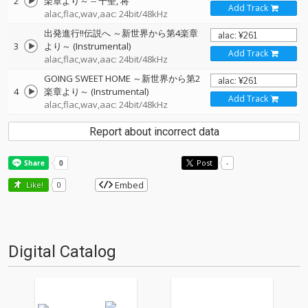
2
楽章より～
--
千聖
将
Add Track
alac,flac,wav,aac: 24bit/48kHz
出発進行!!伝説へ ～新世界から第4楽章
3
より～ (Instrumental)
Add Track
alac,flac,wav,aac: 24bit/48kHz
GOING SWEET HOME ～新世界から第2
4
楽章より～ (Instrumental)
Add Track
alac,flac,wav,aac: 24bit/48kHz
Report about incorrect data
Post
-
Embed
Like!
0
Digital Catalog