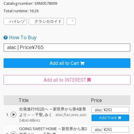
Catalog number: SRM0578009
Total runtime: 16:26
ハイレゾ
クラシカロイド
How To Buy
Add all to Cart
Add all to INTEREST
Title
Price
出発進行!!伝説へ ～新世界から第4楽章
1
より～
--
千聖
みく
alac,flac,wav,aac:
Add Track
24bit/48kHz
GOING SWEET HOME ～新世界から第2