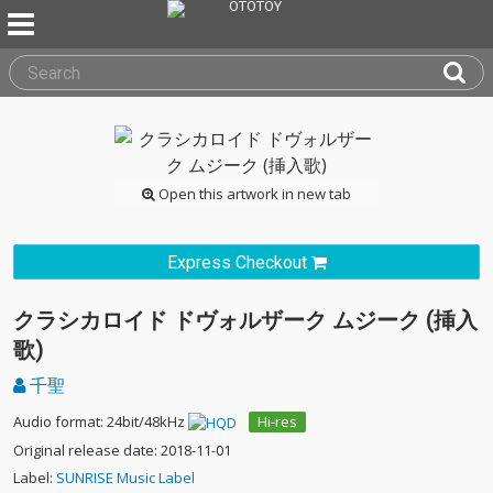
Open this artwork in new tab
Express Checkout
クラシカロイド ドヴォルザーク ムジーク (挿入
歌)
千聖
Audio format: 24bit/48kHz
Hi-res
Original release date: 2018-11-01
Label:
SUNRISE Music Label