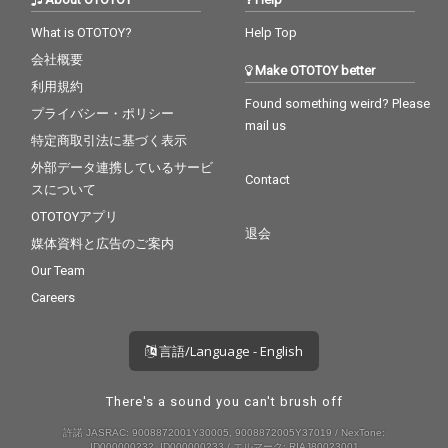
りがとうみんな! おめで
とうオレ(笑)』
What is OTOTOY?
Help Top
会社概要
Make OTOTOY better
利用規約
Found something weird? Please
プライバシー・ポリシー
mail us
特定商取引法に基づく表示
外部データ連携しているサービ
Contact
スについて
OTOTOYアプリ
退会
媒体資料と広告のご案内
Our Team
Careers
言語/Language - English
There's a sound you can't brush off
許諾 JASRAC: 9008872001Y30005, 9008872005Y37019 / NexTone:
ID000000232, ID000000233 / エルマーク: RIAJ80023001