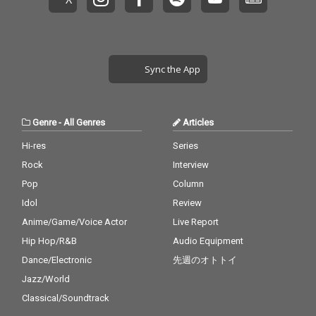
Sync the App
Genre
-
All Genres
Articles
Hi-res
Series
Rock
Interview
Pop
Column
Idol
Review
Anime/Game/Voice Actor
Live Report
Hip Hop/R&B
Audio Equipment
Dance/Electronic
先週のオトトイ
Jazz/World
Classical/Soundtrack