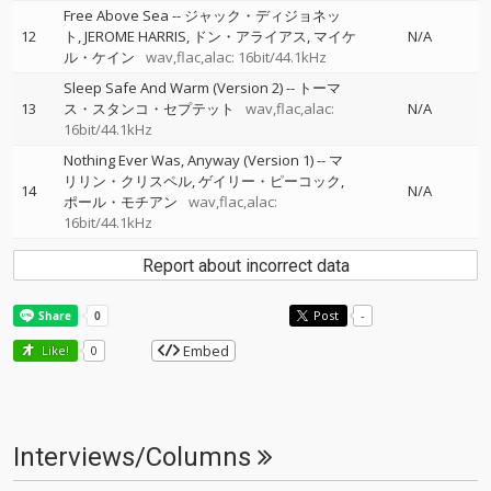
Free Above Sea
--
ジャック・ディジョネッ
12
ト
JEROME HARRIS
ドン・アライアス
マイケ
N/A
ル・ケイン
wav,flac,alac: 16bit/44.1kHz
Sleep Safe And Warm (Version 2)
--
トーマ
13
ス・スタンコ・セプテット
wav,flac,alac:
N/A
16bit/44.1kHz
Nothing Ever Was, Anyway (Version 1)
--
マ
リリン・クリスペル
ゲイリー・ピーコック
14
N/A
ポール・モチアン
wav,flac,alac:
16bit/44.1kHz
Report about incorrect data
Post
-
Embed
Like!
0
Interviews/Columns