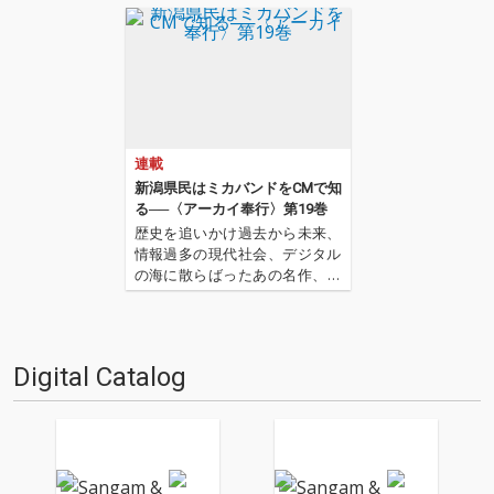
連載
新潟県民はミカバンドをCMで知
る──〈アーカイ奉行〉第19巻
歴史を追いかけ過去から未来、
情報過多の現代社会、デジタル
の海に散らばったあの名作、こ
の名作たちをひとつにまとめる
仕事人…!〈アーカイ奉行〉が今
日もデジタルの乱世を治め
る…!'''〈アーカイ奉行〉と
Digital Catalog
は…'''1.過去作の最新リマスター
音源 2.これまで未配信…