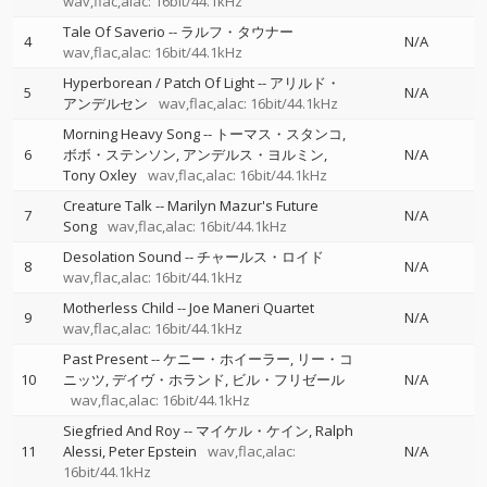
wav,flac,alac: 16bit/44.1kHz
Tale Of Saverio
--
ラルフ・タウナー
4
N/A
wav,flac,alac: 16bit/44.1kHz
Hyperborean / Patch Of Light
--
アリルド・
5
N/A
アンデルセン
wav,flac,alac: 16bit/44.1kHz
Morning Heavy Song
--
トーマス・スタンコ
6
ボボ・ステンソン
アンデルス・ヨルミン
N/A
Tony Oxley
wav,flac,alac: 16bit/44.1kHz
Creature Talk
--
Marilyn Mazur's Future
7
N/A
Song
wav,flac,alac: 16bit/44.1kHz
Desolation Sound
--
チャールス・ロイド
8
N/A
wav,flac,alac: 16bit/44.1kHz
Motherless Child
--
Joe Maneri Quartet
9
N/A
wav,flac,alac: 16bit/44.1kHz
Past Present
--
ケニー・ホイーラー
リー・コ
10
ニッツ
デイヴ・ホランド
ビル・フリゼール
N/A
wav,flac,alac: 16bit/44.1kHz
Siegfried And Roy
--
マイケル・ケイン
Ralph
11
Alessi
Peter Epstein
wav,flac,alac:
N/A
16bit/44.1kHz