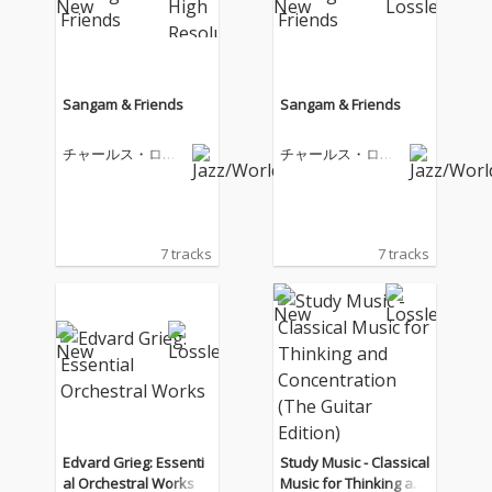
Sangam & Friends
Sangam & Friends
チャールス・ロイ
チャールス・ロイ
ド
ド
7 tracks
7 tracks
Edvard Grieg: Essenti
Study Music - Classical
al Orchestral Works
Music for Thinking an