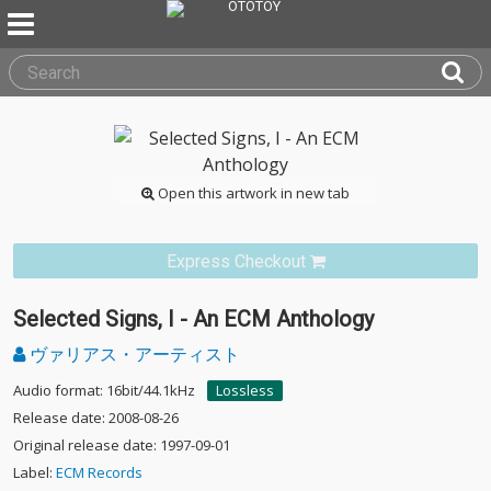
Open this artwork in new tab
Express Checkout
Selected Signs, I - An ECM Anthology
ヴァリアス・アーティスト
Audio format: 16bit/44.1kHz
Lossless
Release date: 2008-08-26
Original release date: 1997-09-01
Label:
ECM Records