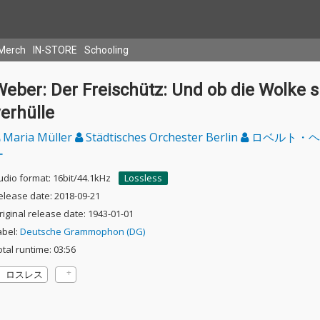
Merch
IN-STORE
Schooling
eber: Der Freischütz: Und ob die Wolke s
erhülle
Maria Müller
Städtisches Orchester Berlin
ロベルト・ヘ
ー
udio format: 16bit/44.1kHz
Lossless
elease date: 2018-09-21
riginal release date: 1943-01-01
abel:
Deutsche Grammophon (DG)
otal runtime: 03:56
ロスレス