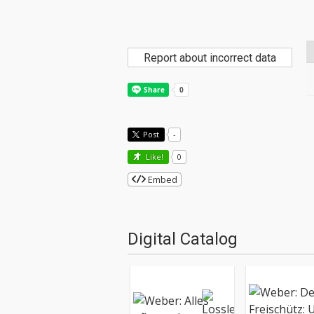
Report about incorrect data
Post
-
Like!
0
Embed
Digital Catalog