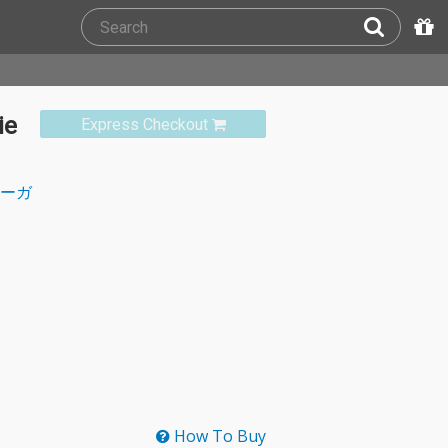
ie
Express Checkout
ーガ
How To Buy