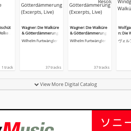
ischüt
Wagner: Die Walküre
Wagner: Die Walküre
Wolfga
olke si
& Götterdämmerung
& Götterdämmerung
n: Die 
(Excerpts, Live)
(Excerpts, Live)
ug
Wilhelm Furtwängler
Wilhelm Furtwängler
ヴォル
ントガ
1 track
37 tracks
37 tracks
View More Digital Catalog