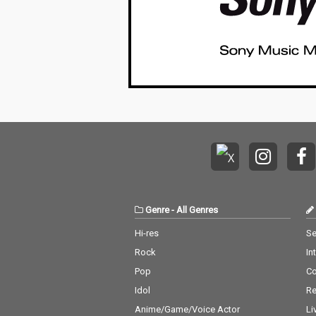
Genre
-
All Genres
Hi-res
Se
Rock
In
Pop
C
Idol
Re
Anime/Game/Voice Actor
Li