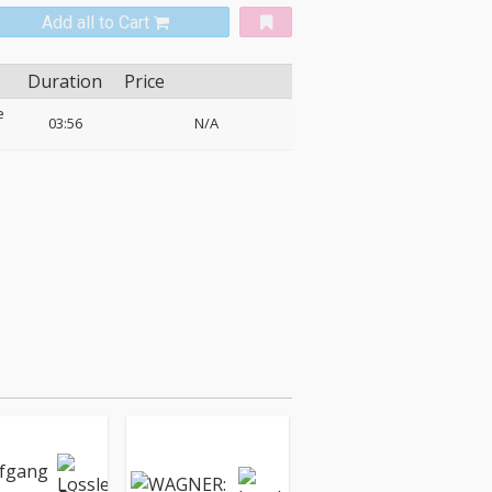
Add all to Cart
Duration
Price
e
03:56
N/A