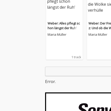
Weber: Alles pflegt sc
Weber: Der Fre
hon längst der Ruh'
z: Und ob die W
e verhülle
Maria Müller
Maria Müller
1 track
Error.