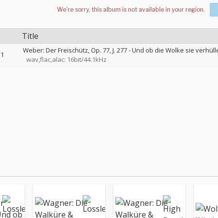
Title
Weber: Der Freischütz, Op. 77, J. 277 - Und ob die Wolke sie verhüll
1
wav,flac,alac: 16bit/44.1kHz