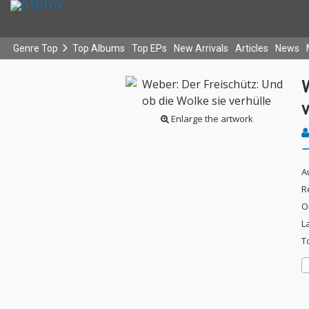
Genre Top
Top Albums
Top EPs
New Arrivals
Articles
News
W
v
Enlarge the artwork
A
R
O
L
T