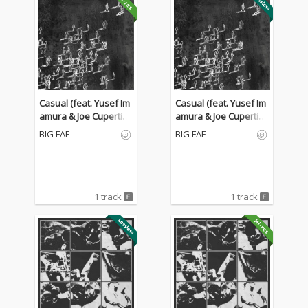
Casual (feat. Yusef Im
Casual (feat. Yusef Im
amura & Joe Cupertin
amura & Joe Cupertin
o)
o)
BIG FAF
BIG FAF
1 track
1 track