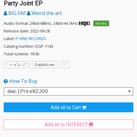
Party Joint EP
BIG FAF
Weird the art
Audio format: 24bit/48kHz, 24bit/44.1kHz
Hi-res
Release date: 2022-09-28
Label:
P-VINE RECORDS
Catalog number: DGP-1142
Total runtime: 18:45
ハイレゾ
Explicit ver.
How To Buy
Add all to Cart
Add all to INTEREST