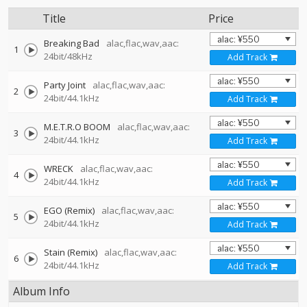
Title
Price
Breaking Bad
alac,flac,wav,aac:
1
24bit/48kHz
Add Track
Party Joint
alac,flac,wav,aac:
2
24bit/44.1kHz
Add Track
M.E.T.R.O BOOM
alac,flac,wav,aac:
3
24bit/44.1kHz
Add Track
WRECK
alac,flac,wav,aac:
4
24bit/44.1kHz
Add Track
EGO (Remix)
alac,flac,wav,aac:
5
24bit/44.1kHz
Add Track
Stain (Remix)
alac,flac,wav,aac:
6
24bit/44.1kHz
Add Track
Album Info