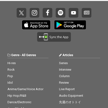
Sync the App
Genre
-
All Genres
Articles
Hi-res
Series
Rock
Interview
Pop
Column
Idol
Review
Anime/Game/Voice Actor
Live Report
Hip Hop/R&B
Audio Equipment
Dance/Electronic
先週のオトトイ