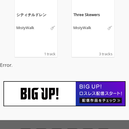
される。
シティチルドレン
Three Skewers
MistyWalk
MistyWalk
1 track
3 tracks
Error.