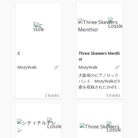
C
Three Skewers Menth
ol
MistyWalk
MistyWalk
大阪発のピアノロック
バンド、MistyWalkが3
曲を収録された2nd EP
『Three Skewers Men
2 tracks
3 tracks
thol』をリリース 今作
はGt .高橋に代わり、B
a .三居が全曲の作詞・
作曲を担当。EPタイト
ルにある“Menthol”と
いう言葉の通り、爽や
かさのある３曲が収録