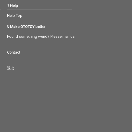
Help
Help Top
Make OTOTOY better
Found something weird? Please mail us
Contact
つ
退会