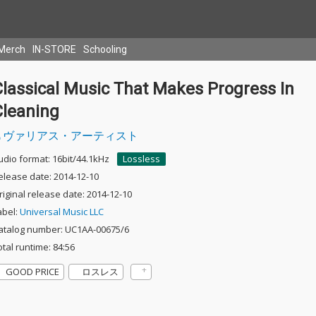
Merch
IN-STORE
Schooling
Classical Music That Makes Progress In
Cleaning
ヴァリアス・アーティスト
udio format: 16bit/44.1kHz
Lossless
elease date: 2014-12-10
riginal release date: 2014-12-10
abel:
Universal Music LLC
atalog number: UC1AA-00675/6
otal runtime: 84:56
GOOD PRICE
ロスレス