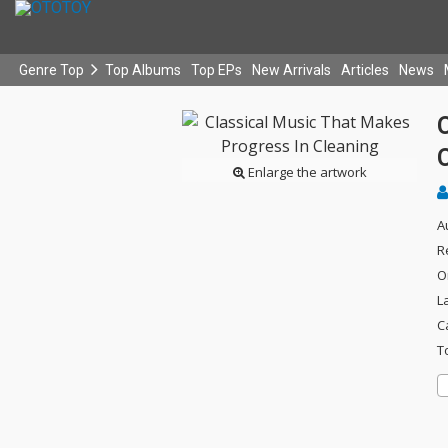
Genre Top
Top Albums
Top EPs
New Arrivals
Articles
News
Enlarge the artwork
A
R
O
L
C
T