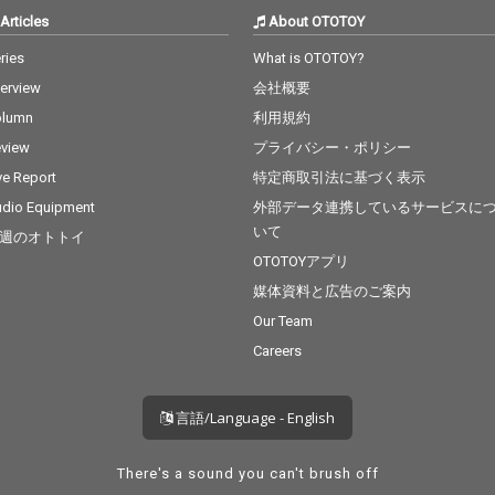
Articles
About OTOTOY
ries
What is OTOTOY?
terview
会社概要
olumn
利用規約
view
プライバシー・ポリシー
ve Report
特定商取引法に基づく表示
dio Equipment
外部データ連携しているサービスに
いて
週のオトトイ
OTOTOYアプリ
媒体資料と広告のご案内
Our Team
Careers
言語/Language - English
There's a sound you can't brush off