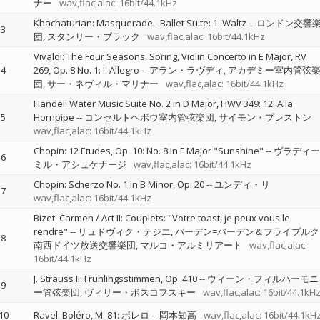
ナー
wav,flac,alac: 16bit/44.1kHz
Khachaturian: Masquerade - Ballet Suite: 1. Waltz
--
ロンドン交響
3
団
スタンリー・ブラック
wav,flac,alac: 16bit/44.1kHz
Vivaldi: The Four Seasons, Spring, Violin Concerto in E Major, RV
4
269, Op. 8 No. 1: I. Allegro
--
アラン・ラヴディ
アカデミー室内管弦
団
サー・ネヴィル・マリナー
wav,flac,alac: 16bit/44.1kHz
Handel: Water Music Suite No. 2 in D Major, HWV 349: 12. Alla
5
Hornpipe
--
コンセルトヘボウ室内管弦楽団
サイモン・プレストン
wav,flac,alac: 16bit/44.1kHz
Chopin: 12 Etudes, Op. 10: No. 8 in F Major "Sunshine"
--
ヴラディー
6
ミル・アシュケナージ
wav,flac,alac: 16bit/44.1kHz
Chopin: Scherzo No. 1 in B Minor, Op. 20
--
ユンディ・リ
7
wav,flac,alac: 16bit/44.1kHz
Bizet: Carmen / Act II: Couplets: "Votre toast, je peux vous le
rendre"
--
リュドヴィク・テジエ
バーデン=バーデン＆フライブルク
8
南西ドイツ放送交響楽団
マルコ・アルミリアート
wav,flac,alac:
16bit/44.1kHz
J. Strauss II: Frühlingsstimmen, Op. 410
--
ウィーン・フィルハーモニ
9
ー管弦楽団
ヴィリー・ボスコフスキー
wav,flac,alac: 16bit/44.1kH
10
Ravel: Boléro, M. 81: ボレロ
--
岡本知高
wav,flac,alac: 16bit/44.1kH