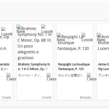
ierstüc
Brahms: Symphony N
Respighi: La boutique
Anne-S
 2, Inter
o. 1 in C Minor, Op. 68:
fantasque, P. 120
My Luc
or
III. Un poco allegretto
・
ウィーン・フィル
ロンドン交響楽団
アンネ
e grazioso
ハーモニー管弦楽
ター
団
1 track
1 track
8 tracks