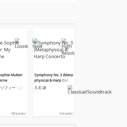
ophie Mutter:
Symphony No. 3 (Meta
erne
physica) & Harp Conce
rto
=ゾフィー・ム
久石 譲
18 tracks
6 tracks