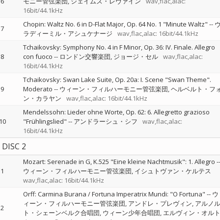
6
モニー管弦楽団
ジェイムズ・レヴァイン
wav,flac,alac:
16bit/44.1kHz
Chopin: Waltz No. 6 in D-Flat Major, Op. 64 No. 1 "Minute Waltz"
--
7
ラディーミル・アシュケナージ
wav,flac,alac: 16bit/44.1kHz
Tchaikovsky: Symphony No. 4 in F Minor, Op. 36: IV. Finale. Allegro
8
con fuoco
--
ロンドン交響楽団
ジョージ・セル
wav,flac,alac:
16bit/44.1kHz
Tchaikovsky: Swan Lake Suite, Op. 20a: I. Scene "Swan Theme".
9
Moderato
--
ウィーン・フィルハーモニー管弦楽団
ヘルベルト・フ
ン・カラヤン
wav,flac,alac: 16bit/44.1kHz
Mendelssohn: Lieder ohne Worte, Op. 62: 6. Allegretto grazioso
10
"Frühlingslied"
--
アンドラーシュ・シフ
wav,flac,alac:
16bit/44.1kHz
DISC 2
Mozart: Serenade in G, K.525 "Eine kleine Nachtmusik": 1. Allegro
-
1
ウィーン・フィルハーモニー管弦楽団
イシュトヴァン・ケルテス
wav,flac,alac: 16bit/44.1kHz
Orff: Carmina Burana / Fortuna Imperatrix Mundi: "O Fortuna"
--
ウ
ィーン・フィルハーモニー管弦楽団
アンドレ・プレヴィン
アルノ
2
ト・シェーンベルク合唱団
ウィーン少年合唱団
エルヴィン・オル