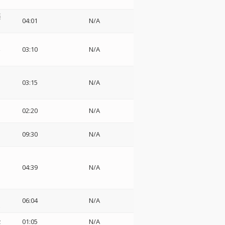
楽
04:01
N/A
楽
03:10
N/A
03:15
N/A
02:20
N/A
09:30
N/A
04:39
N/A
06:04
N/A
z
z
01:05
N/A