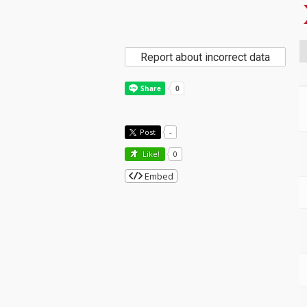
Report about incorrect data
Post
-
Like!
0
Embed