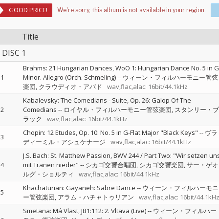
GOOD PRICE!
Title
DISC 1
Brahms: 21 Hungarian Dances, WoO 1: Hungarian Dance No. 5 in G
1
Minor. Allegro (Orch. Schmeling)
--
ウィーン・フィルハーモニー管弦
楽団
クラウディオ・アバド
wav,flac,alac: 16bit/44.1kHz
Kabalevsky: The Comedians - Suite, Op. 26: Galop Of The
2
Comedians
--
ロイヤル・フィルハーモニー管弦楽団
スタンリー・ブ
ラック
wav,flac,alac: 16bit/44.1kHz
Chopin: 12 Etudes, Op. 10: No. 5 in G-Flat Major "Black Keys"
--
ヴラ
3
ディーミル・アシュケナージ
wav,flac,alac: 16bit/44.1kHz
J.S. Bach: St. Matthew Passion, BWV 244 / Part Two: "Wir setzen un
4
mit Tränen nieder"
--
シカゴ交響合唱団
シカゴ交響楽団
サー・ゲオ
ルグ・ショルティ
wav,flac,alac: 16bit/44.1kHz
Khachaturian: Gayaneh: Sabre Dance
--
ウィーン・フィルハーモニ
5
ー管弦楽団
アラム・ハチャトゥリアン
wav,flac,alac: 16bit/44.1kH
Smetana: Má Vlast, JB1:112: 2. Vltava (Live)
--
ウィーン・フィルハー