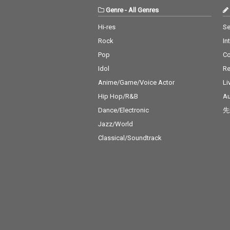
Genre
-
All Genres
Hi-res
Se
Rock
In
Pop
C
Idol
Re
Anime/Game/Voice Actor
Li
Hip Hop/R&B
Au
Dance/Electronic
先
Jazz/World
Classical/Soundtrack