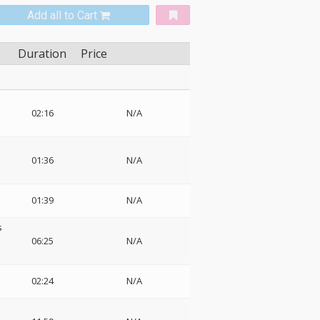
Add all to Cart
Duration
Price
02:16
N/A
01:36
N/A
01:39
N/A
s
06:25
N/A
02:24
N/A
z