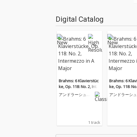
Digital Catalog
Brahms: 6 Klavierstüc
Brahms: 6 Klav
ke, Op. 118: No. 2, Inter
ke, Op. 118: No.
mezzo in A Major
mezzo in A Maj
アンドラーシュ・
アンドラーシュ
シフ
シフ
1 track