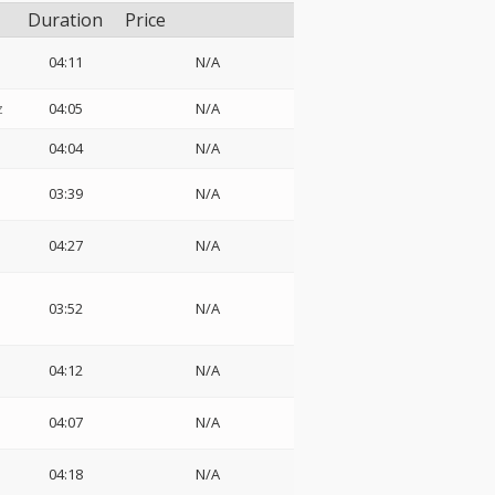
Duration
Price
04:11
N/A
z
04:05
N/A
04:04
N/A
03:39
N/A
04:27
N/A
03:52
N/A
04:12
N/A
04:07
N/A
04:18
N/A