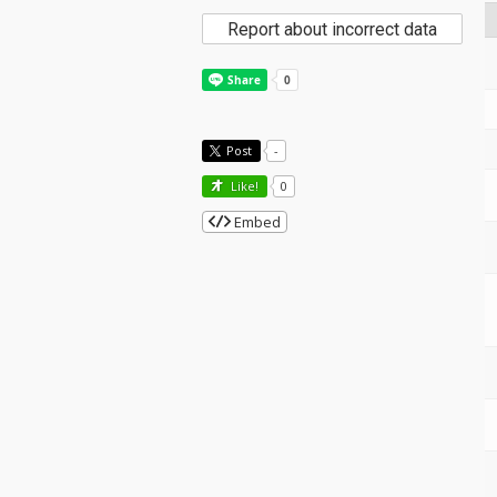
Report about incorrect data
Post
-
Like!
0
Embed