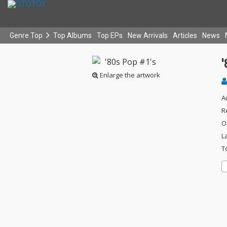
Genre Top
Top Albums
Top EPs
New Arrivals
Articles
News
'
Enlarge the artwork
A
R
O
L
T