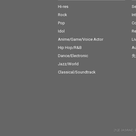
Hi-res
Se
Rock
In
Pop
C
Idol
Re
Anime/Game/Voice Actor
Li
Hip Hop/R&B
Au
Dance/Electronic
先
Jazz/World
Classical/Soundtrack
許諾 JASRAC: 9