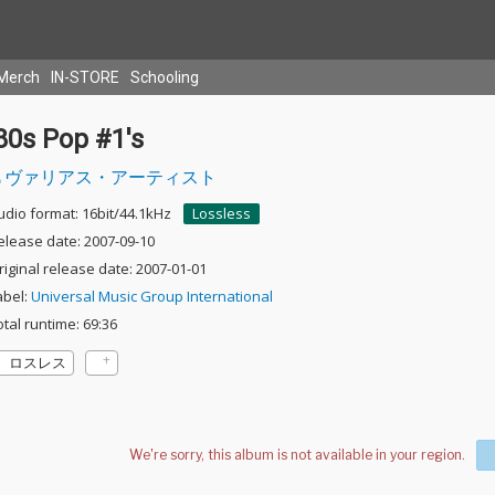
Merch
IN-STORE
Schooling
80s Pop #1's
ヴァリアス・アーティスト
udio format: 16bit/44.1kHz
Lossless
elease date: 2007-09-10
riginal release date: 2007-01-01
abel:
Universal Music Group International
otal runtime: 69:36
ロスレス