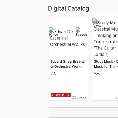
Digital Catalog
Edvard Grieg: Essenti
Study Music - C
al Orchestral Works
Music for Thin
d Concentratio
V.A.
V.A.
Guitar Edition)
GOOD PRICE!
22 tracks
3