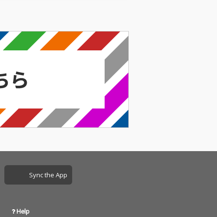
Sync the App
Help