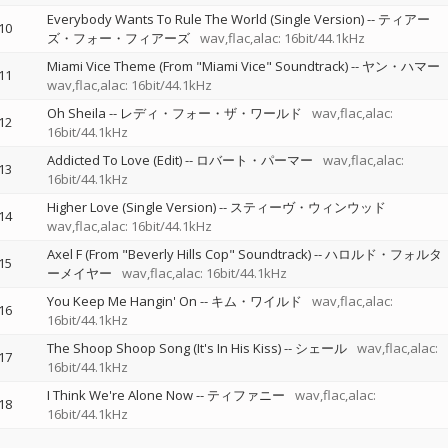
Everybody Wants To Rule The World (Single Version)
--
ティアー
10
ズ・フォー・フィアーズ
wav,flac,alac: 16bit/44.1kHz
Miami Vice Theme (From "Miami Vice" Soundtrack)
--
ヤン・ハマー
11
wav,flac,alac: 16bit/44.1kHz
Oh Sheila
--
レディ・フォー・ザ・ワールド
wav,flac,alac:
12
16bit/44.1kHz
Addicted To Love (Edit)
--
ロバート・パーマー
wav,flac,alac:
13
16bit/44.1kHz
Higher Love (Single Version)
--
スティーヴ・ウィンウッド
14
wav,flac,alac: 16bit/44.1kHz
Axel F (From "Beverly Hills Cop" Soundtrack)
--
ハロルド・フォルタ
15
ーメイヤー
wav,flac,alac: 16bit/44.1kHz
You Keep Me Hangin' On
--
キム・ワイルド
wav,flac,alac:
16
16bit/44.1kHz
The Shoop Shoop Song (It's In His Kiss)
--
シェール
wav,flac,alac:
17
16bit/44.1kHz
I Think We're Alone Now
--
ティファニー
wav,flac,alac:
18
16bit/44.1kHz