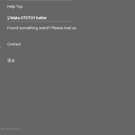
Help Top
Make OTOTOY better
Found something weird? Please mail us
Contact
つ
退会
 RIAJ80023001