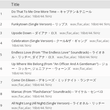
Title
Do That To Me One More Time
--
キャプテン＆テニール
1
wav,flac,alac: 16bit/44.1kHz
2
Funkytown (Single Version)
--
リップス
wav,flac,alac: 16bit/44.1kH
3
Upside Down
--
ダイアナ・ロス
wav,flac,alac: 16bit/44.1kHz
Celebration (Single Version)
--
クール&ザ・ギャング
wav,flac,alac:
4
16bit/44.1kHz
Endless Love (From "The Endless Love" Soundtrack)
--
ライオネ
5
ル・リッチー
ダイアナ・ロス
wav,flac,alac: 16bit/44.1kHz
Up Where We Belong (From "An Officer And A Gentleman")
--
ジョ
6
ー・コッカー
ジェニファー・ウォーンズ
wav,flac,alac:
16bit/44.1kHz
Come On Eileen
--
デキシーズ・ミッドナイト・ランナーズ
7
wav,flac,alac: 16bit/44.1kHz
Maniac (From "Flashdance" Soundtrack)
--
マイケル・センベロ
8
wav,flac,alac: 16bit/44.1kHz
All Night Long (All Night) (Single Version)
--
ライオネル・リッチー
9
wav,flac,alac: 16bit/44.1kHz