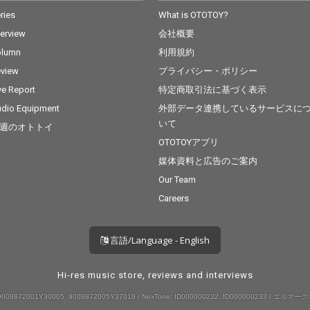
ries
What is OTOTOY?
terview
会社概要
olumn
利用規約
view
プライバシー・ポリシー
ve Report
特定商取引法に基づく表示
dio Equipment
外部データ連携しているサービスに
いて
週のオトトイ
OTOTOYアプリ
媒体資料と広告のご案内
Our Team
Careers
言語/Language - English
Hi-res music store, reviews and interviews
008872001Y30005, 9008872005Y37019 / NexTone: ID000000232, ID000000233 / エルマーク: