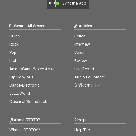
Sync the App
Genre
-
All Genres
Articles
Hi-res
Series
Rock
Interview
Pop
Column
Idol
Review
Anime/Game/Voice Actor
Live Report
Hip Hop/R&B
Audio Equipment
Dance/Electronic
先週のオトトイ
Jazz/World
Classical/Soundtrack
About OTOTOY
Help
What is OTOTOY?
Help Top