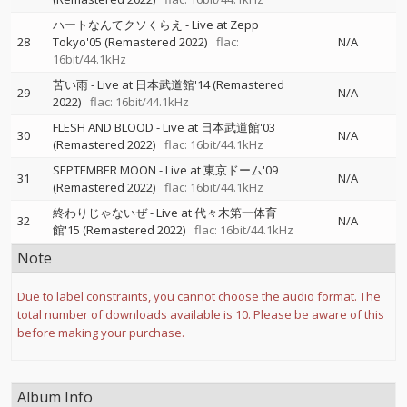
ハートなんてクソくらえ - Live at Zepp
28
Tokyo'05 (Remastered 2022)
flac:
N/A
16bit/44.1kHz
苦い雨 - Live at 日本武道館'14 (Remastered
29
N/A
2022)
flac: 16bit/44.1kHz
FLESH AND BLOOD - Live at 日本武道館'03
30
N/A
(Remastered 2022)
flac: 16bit/44.1kHz
SEPTEMBER MOON - Live at 東京ドーム'09
31
N/A
(Remastered 2022)
flac: 16bit/44.1kHz
終わりじゃないぜ - Live at 代々木第一体育
32
N/A
館'15 (Remastered 2022)
flac: 16bit/44.1kHz
Note
Due to label constraints, you cannot choose the audio format. The
total number of downloads available is 10. Please be aware of this
before making your purchase.
Album Info