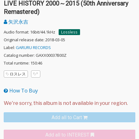
LIVE HISTORY 2000～2015 (50th Anniversary
Remastered)
矢沢永吉
Audio format: 16bit/44.1kHz
Lossless
Original release date: 2018-03-05
Label:
GARURU RECORDS
Catalog number: GAXX00037B00Z
Total runtime: 150:46
ロスレス
How To Buy
Add all to Cart
Add all to INTEREST