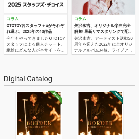
コラム
コラム
OTOTOY各スタッフ＋αがそれぞ
矢沢永吉、オリジナル楽曲完全
れ選ぶ、2025年の10作品
解禁! 最新リマスタリングで配信
開始!
今年もやってきましたOTOTOY
矢沢永吉、アーティスト活動50
スタッフによる個人チャート。
周年を迎えた2022年に全オリジ
絶妙にどんな人が本サイトを運
ナルアルバム34枚、ライブアル
営しているのか？ そんな自己
バム4枚、セルフカバーアルバ
紹介もちょっとかねておりま
ム3枚、ベストアルバム3枚、ア
す。2025年は、それぞれなにを
ルバム未収録集(デジタル限定ア
聴いてOTOTOYを作っていたの
ルバム)1枚の全45タイトル638曲
Digital Catalog
か？ ということでスタッフ・
が完全解禁! 全曲最新リマスタリ
チャートをお届けします…
ングでの…