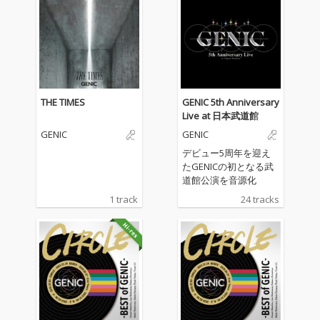
THE TIMES
GENIC 5th Anniversary
Live at 日本武道館
GENIC
GENIC
デビュー5周年を迎え
たGENICの初となる武
道館公演を音源化
1 track
24 tracks