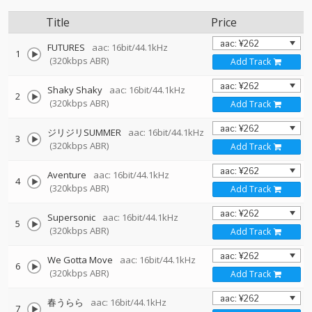
Title
Price
FUTURES
aac: 16bit/44.1kHz
1
(320kbps ABR)
Add Track
Shaky Shaky
aac: 16bit/44.1kHz
2
(320kbps ABR)
Add Track
ジリジリSUMMER
aac: 16bit/44.1kHz
3
(320kbps ABR)
Add Track
Aventure
aac: 16bit/44.1kHz
4
(320kbps ABR)
Add Track
Supersonic
aac: 16bit/44.1kHz
5
(320kbps ABR)
Add Track
We Gotta Move
aac: 16bit/44.1kHz
6
(320kbps ABR)
Add Track
春うらら
aac: 16bit/44.1kHz
7