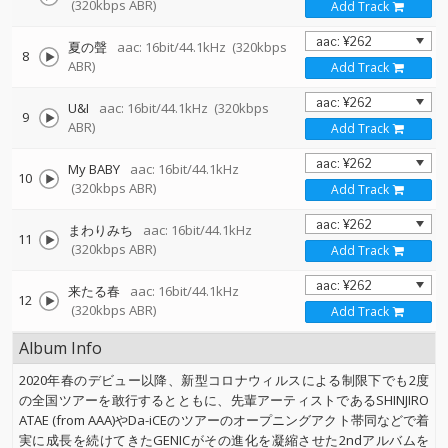
(320kbps ABR)
Add Track
夏の聲
aac: 16bit/44.1kHz
(320kbps
8
ABR)
Add Track
U&I
aac: 16bit/44.1kHz
(320kbps
9
ABR)
Add Track
My BABY
aac: 16bit/44.1kHz
10
(320kbps ABR)
Add Track
まわりみち
aac: 16bit/44.1kHz
11
(320kbps ABR)
Add Track
来たる春
aac: 16bit/44.1kHz
12
(320kbps ABR)
Add Track
Album Info
2020年春のデビュー以降、新型コロナウィルスによる制限下でも2度
の全国ツアーを敢行するとともに、先輩アーティストであるSHINJIRO
ATAE (from AAA)やDa-iCEのツアーのオープニングアクト帯同などで着
実に成長を続けてきたGENICがその進化を凝縮させた2ndアルバムを