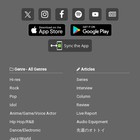
Sync the App
Genre
-
All Genres
Articles
Hi-res
Series
Rock
Interview
Pop
Column
Idol
Review
Anime/Game/Voice Actor
Live Report
Hip Hop/R&B
Audio Equipment
Dance/Electronic
先週のオトトイ
Jazz/World