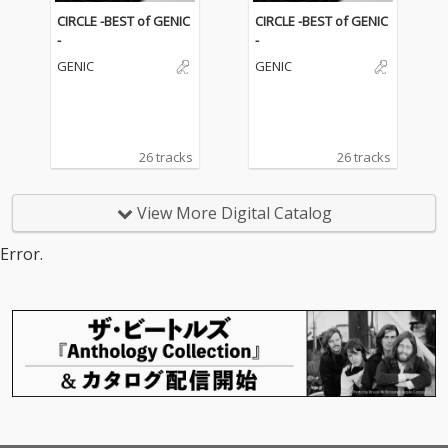
CIRCLE -BEST of GENIC
CIRCLE -BEST of GENIC
-
-
GENIC
GENIC
26 tracks
26 tracks
View More Digital Catalog
Error.