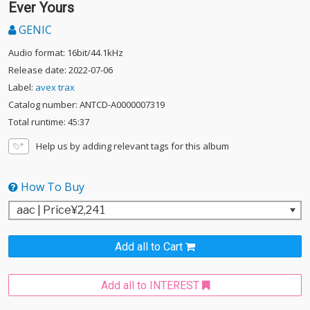
Ever Yours
GENIC
Audio format: 16bit/44.1kHz
Release date: 2022-07-06
Label:
avex trax
Catalog number: ANTCD-A0000007319
Total runtime: 45:37
Help us by adding relevant tags for this album
How To Buy
Add all to Cart
Add all to INTEREST