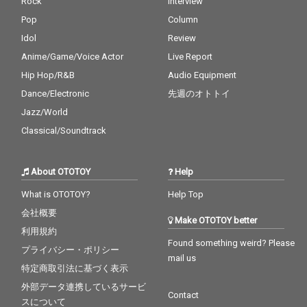
Rock
Interview
Pop
Column
Idol
Review
Anime/Game/Voice Actor
Live Report
Hip Hop/R&B
Audio Equipment
Dance/Electronic
先週のオトトイ
Jazz/World
Classical/Soundtrack
About OTOTOY
Help
What is OTOTOY?
Help Top
会社概要
Make OTOTOY better
利用規約
Found something weird? Please
プライバシー・ポリシー
mail us
特定商取引法に基づく表示
外部データ連携しているサービ
Contact
スについて