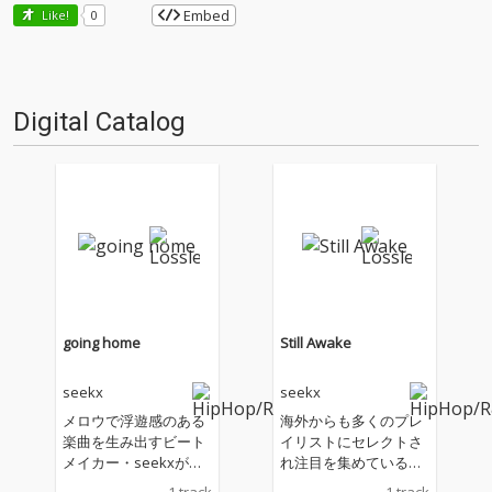
Embed
Like!
0
Digital Catalog
going home
Still Awake
seekx
seekx
メロウで浮遊感のある
海外からも多くのプレ
楽曲を生み出すビート
イリストにセレクトさ
メイカー・seekxが、
れ注目を集めているト
新曲「going home」を
ラックメーカー seek