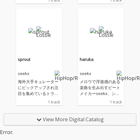
1 track
1 track
リリース
x、シングル「Still Awa
ke」をリリース！
sprout
haruka
seekx
seekx
海外大手キュレーター
メロウで浮遊感のある
にピックアップされ注
楽曲を生み出すビート
目を集めているトラッ
メイカーseekx、シン
クメーカーseekx、新
グル「haruka」をデジ
1 track
1 track
作シングル「sprout」
タルリリース！
をデジタルリリース！
View More Digital Catalog
Error.