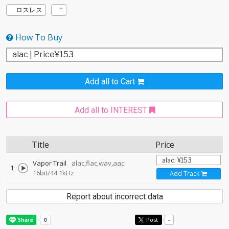
ロスレス
How To Buy
Add all to Cart
Add all to INTEREST
Title
Price
Vapor Trail
alac,flac,wav,aac:
1
16bit/44.1kHz
Add Track
Report about incorrect data
Post
-