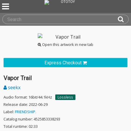
Open this artwork in new tab
Express Checkout
Vapor Trail
seekx
Audio format: 16bit/44.1kHz
Lossless
Release date: 2022-06-29
Label:
FRIENDSHIP.
Catalog number: 4525853338293
Total runtime: 02:33