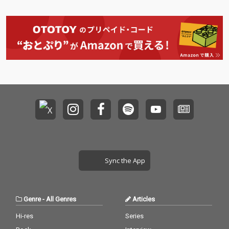
Sync the App
Genre
-
All Genres
Articles
Hi-res
Series