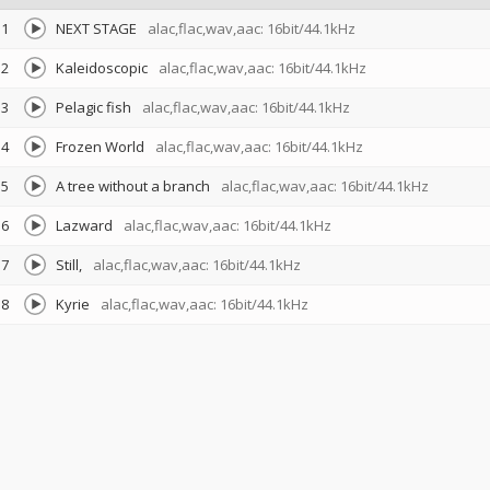
1
NEXT STAGE
alac,flac,wav,aac: 16bit/44.1kHz
2
Kaleidoscopic
alac,flac,wav,aac: 16bit/44.1kHz
3
Pelagic fish
alac,flac,wav,aac: 16bit/44.1kHz
4
Frozen World
alac,flac,wav,aac: 16bit/44.1kHz
5
A tree without a branch
alac,flac,wav,aac: 16bit/44.1kHz
6
Lazward
alac,flac,wav,aac: 16bit/44.1kHz
7
Still,
alac,flac,wav,aac: 16bit/44.1kHz
8
Kyrie
alac,flac,wav,aac: 16bit/44.1kHz