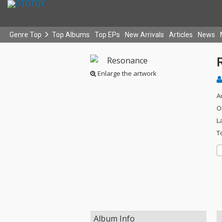
Genre Top
Top Albums
Top EPs
New Arrivals
Articles
News
Enlarge the artwork
A
O
L
T
Album Info