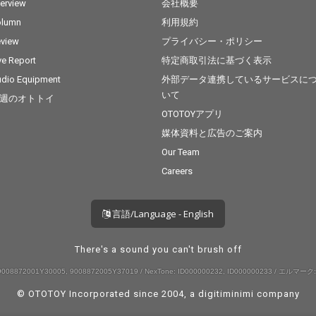
terview
会社概要
olumn
利用規約
view
プライバシー・ポリシー
ve Report
特定商取引法に基づく表示
dio Equipment
外部データ連携しているサービスに
いて
週のオトトイ
OTOTOYアプリ
媒体資料と広告のご案内
Our Team
Careers
言語/Language - English
There's a sound you can't brush off
008872001Y30005, 9008872005Y37019 / NexTone: ID000000232, ID000000233 / エルマーク:
© OTOTOY Incorporated since 2004, a
digitiminimi
company