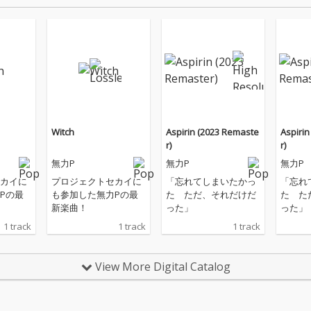
Witch
Aspirin (2023 Remaste
Aspiri
r)
r)
無力P
無力P
無力P
カイに
プロジェクトセカイに
「忘れてしまいたかっ
「忘れ
Pの最
も参加した無力Pの最
た ただ、それだけだ
た た
新楽曲！
った」
った」
1 track
1 track
1 track
View More Digital Catalog