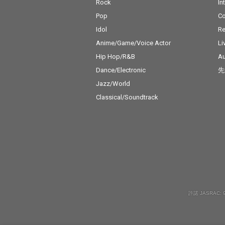
Rock
In
Pop
C
Idol
Re
Anime/Game/Voice Actor
Li
Hip Hop/R&B
Au
Dance/Electronic
先
Jazz/World
Classical/Soundtrack
許諾 JASRAC: 9