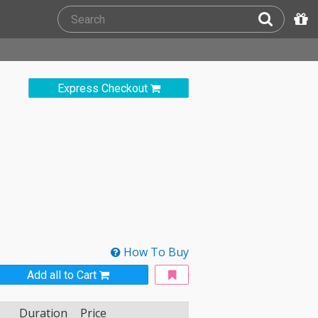
Express Checkout
How To Buy
Add all to Cart
Duration
Price