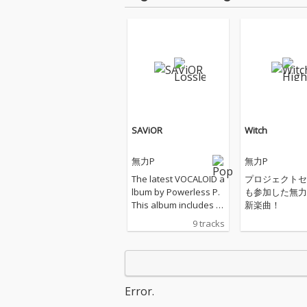
SAViOR
Witch
無力P
無力P
The latest VOCALOID a
プロジェクトセ
lbum by Powerless P.
も参加した無力
This album includes s
新楽曲！
ongs that were also u
9 tracks
sed in Project Sekai. T
he album's magnifice
nt worldview and uniq
ue charm will get your
adrenaline pumping.
Error.