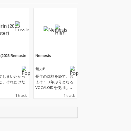
n (2023 Remaste
Nemesis
無力P
てしまいたかっ
長年の沈黙を経て、お
だ、それだけだ
よそ１０年ぶりとなる
VOCALOIDを使用した
無力Pの最新楽曲の第
1 track
1 track
二弾