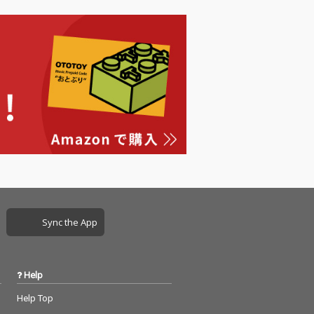
Sync the App
Help
Help Top