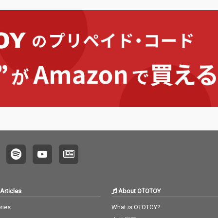
Articles
About OTOTOY
ries
What is OTOTOY?