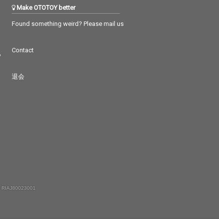
Make OTOTOY better
Found something weird? Please mail us
Contact
つ
退会
 RIAJ80023001