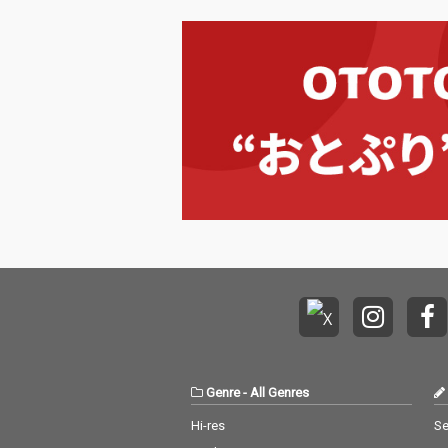
Genre
-
All Genres
Hi-res
Se