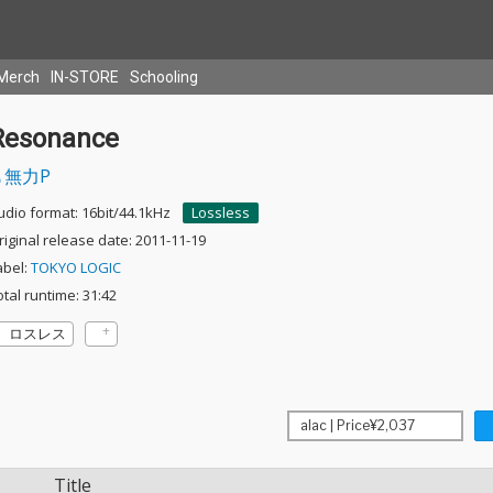
Merch
IN-STORE
Schooling
Resonance
無力P
udio format: 16bit/44.1kHz
Lossless
riginal release date: 2011-11-19
abel:
TOKYO LOGIC
otal runtime: 31:42
ロスレス
Title