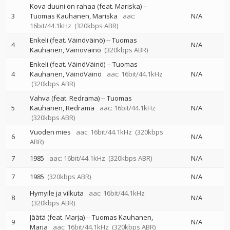
Kova duuni on rahaa (feat. Mariska)
--
3
Tuomas Kauhanen
Mariska
aac:
N/A
16bit/44.1kHz
(320kbps ABR)
Enkeli (feat. Väinöväinö)
--
Tuomas
4
N/A
Kauhanen
Väinöväinö
(320kbps ABR)
Enkeli (feat. VäinöVäinö)
--
Tuomas
4
Kauhanen
VäinöVäinö
aac: 16bit/44.1kHz
N/A
(320kbps ABR)
Vahva (feat. Redrama)
--
Tuomas
5
Kauhanen
Redrama
aac: 16bit/44.1kHz
N/A
(320kbps ABR)
Vuoden mies
aac: 16bit/44.1kHz
(320kbps
6
N/A
ABR)
7
1985
aac: 16bit/44.1kHz
(320kbps ABR)
N/A
7
1985
(320kbps ABR)
N/A
Hymyile ja vilkuta
aac: 16bit/44.1kHz
8
N/A
(320kbps ABR)
Jäätä (feat. Marja)
--
Tuomas Kauhanen
9
N/A
Marja
aac: 16bit/44.1kHz
(320kbps ABR)