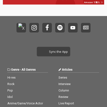
Sync the App
Genre
-
All Genres
Articles
Hi-res
Series
Rock
Interview
Pop
Column
Idol
Review
Anime/Game/Voice Actor
Live Report