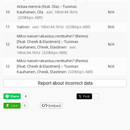
Antaa mennä (feat. Ola)
--
Tuomas
10
Kauhanen
Ola
aac: 16bit/44.1kHz
N/A
(320kbps ABR)
11
Valoon
aac: 16bit/44.1kHz
(320kbps ABR)
N/A
Miksi naiset rakastuu renttuihin? (Remix)
[feat. Cheek & Elastinen]
--
Tuomas
12
N/A
Kauhanen
Cheek
Elastinen
aac:
16bit/44.1kHz
(320kbps ABR)
Miksi naiset rakastuu renttuihin? (Remix)
12
[feat. Cheek & Elastinen]
--
Tuomas
N/A
Kauhanen
Cheek
Elastinen
(320kbps ABR)
Report about incorrect data
Post
-
Embed
Like!
0