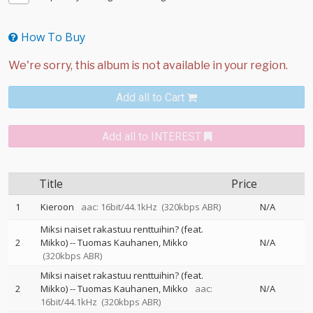
How To Buy
Add all to Cart
Add all to INTEREST
Title
Price
1
Kieroon
aac: 16bit/44.1kHz
(320kbps ABR)
N/A
Miksi naiset rakastuu renttuihin? (feat.
2
Mikko)
--
Tuomas Kauhanen
Mikko
N/A
(320kbps ABR)
Miksi naiset rakastuu renttuihin? (feat.
2
Mikko)
--
Tuomas Kauhanen
Mikko
aac:
N/A
16bit/44.1kHz
(320kbps ABR)