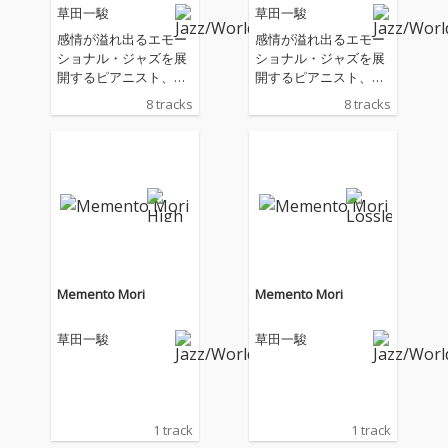
草田一駿
草田一駿
感情が溢れ出るエモー
感情が溢れ出るエモー
ショナル・ジャズを展
ショナル・ジャズを展
開するピアニスト、草
開するピアニスト、草
田一駿が Playwright か
田一駿が Playwright か
8 tracks
8 tracks
らリリースしたデビュ
らリリースしたデビュ
ー・アルバム『Flumin
ー・アルバム『Flumin
a』から3年ぶりのセカ
a』から3年ぶりのセカ
ンド・アルバムを ReB
ンド・アルバムを ReB
orn Wood から発売! ク
orn Wood から発売! ク
ラシックピアノを基盤
ラシックピアノを基盤
に持ちながら、ジャズ
に持ちながら、ジャズ
やロックの影響を受
やロックの影響を受
け、独自の音楽世界を
け、独自の音楽世界を
築いてきた彼の最新作
築いてきた彼の最新作
Memento Mori
Memento Mori
が、リボーンウッドよ
が、リボーンウッドよ
り発表される。 本作
り発表される。 本作
草田一駿
草田一駿
は、ベーシスト 宮地
は、ベーシスト 宮地
遼、ドラマー 井口なつ
遼、ドラマー 井口なつ
み とのトリオ編成によ
み とのトリオ編成によ
る作品。繊細なタッチ
る作品。繊細なタッチ
と大胆な即興が交錯す
と大胆な即興が交錯す
1 track
1 track
るピアノ、厚みのある
るピアノ、厚みのある