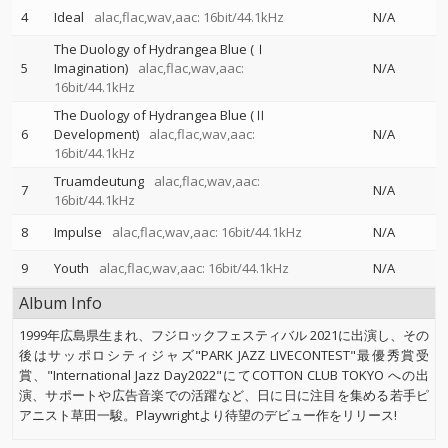
4
Ideal
alac,flac,wav,aac: 16bit/44.1kHz
N/A
The Duology of Hydrangea Blue (Ⅰ
5
Imagination)
alac,flac,wav,aac:
N/A
16bit/44.1kHz
The Duology of Hydrangea Blue (Ⅱ
6
Development)
alac,flac,wav,aac:
N/A
16bit/44.1kHz
Truamdeutung
alac,flac,wav,aac:
7
N/A
16bit/44.1kHz
8
Impulse
alac,flac,wav,aac: 16bit/44.1kHz
N/A
9
Youth
alac,flac,wav,aac: 16bit/44.1kHz
N/A
Album Info
1999年広島県生まれ、フジロックフェスティバル 2021に出演し、その
後はサッポロシティジャズ"PARK JAZZ LIVECONTEST"最優秀賞受
賞、"International Jazz Day2022"にてCOTTON CLUB TOKYO への出
演、サポートや広告音楽での活躍など、日に日に注目を集める若手ピ
アニスト草田一駿。Playwrightより待望のデビュー作をリリース!