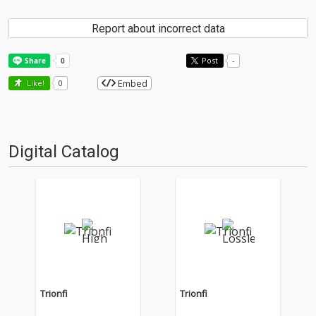
Report about incorrect data
Post
-
Embed
Like!
0
Digital Catalog
Trionfi
Trionfi