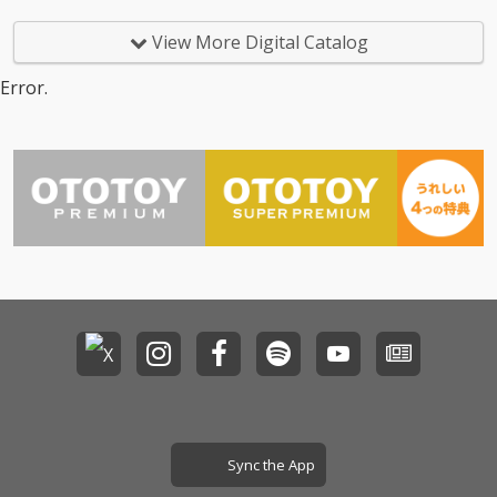
ベースライン、リズミ
ベースライン、リズミ
カルで鮮やかなドラム
カルで鮮やかなドラム
View More Digital Catalog
が織りなす、自由であ
が織りなす、自由であ
りながら緻密なアンサ
りながら緻密なアンサ
Error.
ンブルが特徴だ。 『Tri
ンブルが特徴だ。 『Tri
onfi』 というタイトル
onfi』 というタイトル
が示すのは「勝利」
が示すのは「勝利」
「祝祭」といった意
「祝祭」といった意
味。 音楽が持つ喜びや
味。 音楽が持つ喜びや
熱量が、リスナーの感
熱量が、リスナーの感
情を揺さぶるエネルギ
情を揺さぶるエネルギ
ーとなり、新たな音の
ーとなり、新たな音の
旅へと誘う。 これまで
旅へと誘う。 これまで
フジロックフェスティ
フジロックフェスティ
バルへの出演や、ジャ
バルへの出演や、ジャ
ズ・クラシック・ポッ
ズ・クラシック・ポッ
プスを横断する多彩な
プスを横断する多彩な
活動を続けてきた草田
活動を続けてきた草田
が、さらなる進化を遂
が、さらなる進化を遂
げた一枚。
げた一枚。
Sync the App