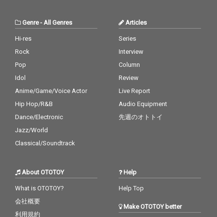
Genre
-
All Genres
Articles
Hi-res
Series
Rock
Interview
Pop
Column
Idol
Review
Anime/Game/Voice Actor
Live Report
Hip Hop/R&B
Audio Equipment
Dance/Electronic
先週のオトトイ
Jazz/World
Classical/Soundtrack
About OTOTOY
Help
What is OTOTOY?
Help Top
会社概要
Make OTOTOY better
利用規約