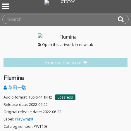
Open this artwork in new tab
Express Checkout
Flumina
草田一駿
Audio format: 16bit/44.1kHz
Lossless
Release date: 2022-06-22
Original release date: 2022-06-22
Label:
Playwright
Catalog number: PWT103