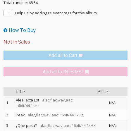
Total runtime: 68:54
Help us by adding relevant tags for this album
How To Buy
Add all to Cart
Add all to INTEREST
Title
Price
Alea Jacta Est
alac,flac,wav,aac:
1
N/A
16bit/44.1kHz
2
Peak
alac,flac,wav,aac: 16bit/44.1kHz
N/A
3
¿Qué pasa?
alac,flac,wav,aac: 16bit/44.1kHz
N/A