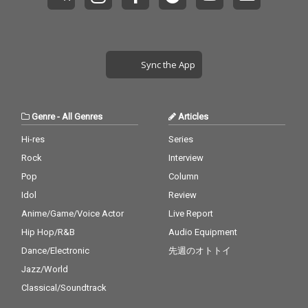
Sync the App
Genre
-
All Genres
Articles
Hi-res
Series
Rock
Interview
Pop
Column
Idol
Review
Anime/Game/Voice Actor
Live Report
Hip Hop/R&B
Audio Equipment
Dance/Electronic
先週のオトトイ
Jazz/World
Classical/Soundtrack