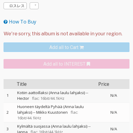
ロスレス
How To Buy
Add all to Cart
Add all to INTEREST
Title
Price
Kotiin aattoillaksi (Anna laulu lahjaksi)
--
1
N/A
Hector
flac: 16bit/44.1kHz
Huoneen täydeltä Pyhää (Anna laulu
2
lahjaksi)
--
Mikko Kuustonen
flac:
N/A
16bit/44.1kHz
Kylmältä suojassa (Anna laulu lahjaksi)
--
3
N/A
Janna
flac: 16bit/44.1kHz