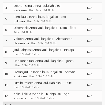
Oothan siinä (Anna laulu lahjaksi)
--
4
N/A
Redrama
flac: 16bit/44.1kHz
Pieni laulu (Anna laulu lahjaksi)
--
Leo
5
N/A
Stillman
flac: 16bit/44.1kHz
Olkienkeli (Anna laulu lahjaksi)
--
Nomi
flac:
6
N/A
16bit/44.1kHz
Valoon (Anna laulu lahjaksi)
--
Aleksanteri
7
N/A
Hakaniemi
flac: 16bit/44.1kHz
Joululahjaksi (Anna laulu lahjaksi)
--
Pihlaja
8
N/A
flac: 16bit/44.1kHz
Horisontin taa (Anna laulu lahjaksi)
--
Jonsu
9
N/A
flac: 16bit/44.1kHz
Hyvää joulua (Anna laulu lahjaksi)
--
Samae
10
N/A
Koskinen
flac: 16bit/44.1kHz
Lumihiutaleet (Anna laulu lahjaksi)
--
Ollie
11
N/A
flac: 16bit/44.1kHz
Kaksi liekkiä (Anna laulu lahjaksi)
--
Arja
12
N/A
Koriseva
flac: 16bit/44.1kHz