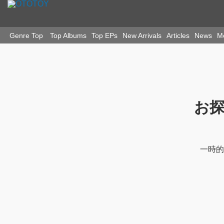
Genre Top
Top Albums
Top EPs
New Arrivals
Articles
News
お
一時的